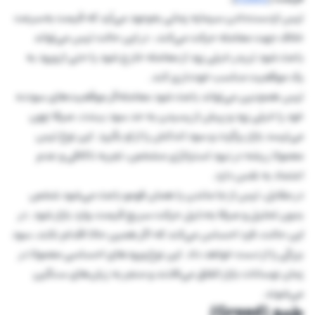
ترس ازدست‌دادن سرمایه زمانی به‌وجود می‌آید که قیمت به‌سرعت
خلاف جهت معامله حرکت می‌کند، در این حالت ترس می‌تواند
باعث شود تریدر خیلی زود از معامله خارج شود یا حتی از ورود به
یک موقعیت مناسب خودداری کند.
ترس همچنین می‌تواند باعث شود معامله‌گر موقعیت‌های سودده
خود را خیلی زود و پیش از رسیدن به حد سود ببندد، صرفا چون
می‌ترسد بازار برگردد و سود اندکش را از او بگیرد. این نوع ترس
معمولا ریشه در نبود استراتژی مشخص، تجربه ناکافی و عدم
اعتماد به نفس دارد.
در مقابل، ترس از جا ماندن یا همان فومو باعث می‌شود شخص
بدون تحلیل و صرفا به‌دلیل حرکت سریع قیمت، وارد بازار شود. در
این حالت، فرد احساس می‌کند که اگر همین حالا اقدام نکند، سود
بزرگی را از دست خواهد داد. این نوع ورودهای احساسی معمولا در
زمان نوسانات بازار اتفاق می‌افتند و منجر به زیان‌های سنگین
می‌شوند.
طمع (Greed)