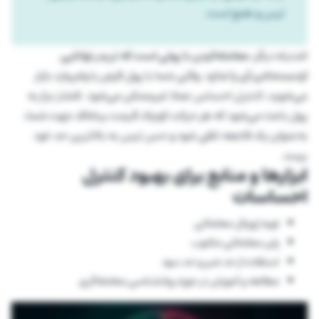
ترس و طمع است.
اشتباه دیگر،
معامله‌کردن با پولی است که تریدر توانایی
ازدست‌دادن آن را ندارد
. وقتی شما با پول قرض یا وام وارد بازار
می‌شوید، کنترل احساس عملا غیرممکن می‌شود. فشار نیاز به
پول باعث می‌شود که هر حرکت کوچک قیمت برخلاف جهت شما،
به‌عنوان یک فاجعه تلقی شود و حس ترس به بالاترین حد خود
برسد.
ابزارها و منابع برای بهبود کنترل
احساسات
تهیه ژورنال معاملاتی
پلن معاملاتی مکتوب
استفاده از حد ضرر و حد سود
مطالعه و آموزش در حوزه روانشناسی معامله‌گری