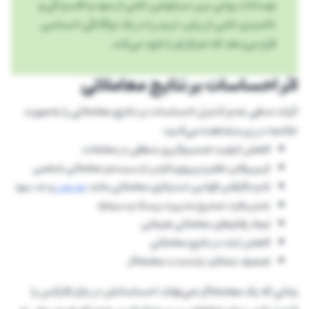
نوسانات روحی بین سرخوشی ناشی از سود و افسردگی و
ناامیدی ناشی از زیان، تریدر را در یک دوگانگی احساسی
قرار می‌دهد که تمرکز او را نابود می‌کند.
اثر احساسات بر نتایج معاملاتی
اثرات منفی عدم کنترل احساسات بر نتایج معاملاتی را به‌صورت
خلاصه در زیر مشاهده می‌کنید:
کاهش کیفیت تصمیم‌گیری منطقی در معاملات
ازبین‌رفتن نظم و پیروی‌‍نکردن از سیستم معاملاتی شخصی
نادیده‌گرفتن قوانین استراتژی معاملاتی مانند
حد ضرر
و حد سود
عدم رعایت صحیح مدیریت ریسک و سرمایه
ایجاد رفتارهای معاملاتی هیجانی
کاهش ثبات در نتایج معاملاتی
تضعیف عملکرد بلندمدت معامله‌گر
زمانی که یک معامله‌گر نمی‌تواند احساساتش در بازار فارکس را