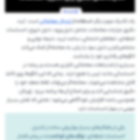
یک تکنیک مهم دیگر،
استفاده از
ژورنال معاملاتی
است. ثبت
دقیق جزئیات معاملات، شامل دلیل ورود، دلیل خروج، احساسات
لحظه‌ای، خطاهای احتمالی، ساعت ترید، نتیجه نهایی و
مشخص‌کردن دلیل سود یا زیان، به معامله‌گر کمک می‌کند
الگوهای رفتاری خود را بشناسد.
بسیاری از اشتباهات معاملاتی تکراری هستند و ریشه در
احساساتی مانند ترس یا طمع دارند. زمانی که این الگوها روی کاغذ
قابل مشاهده می‌شوند، معامله‌گر می‌تواند نقاط ضعف خود را
دقیق شناسایی کند و برای اصلاح آن‌ها برنامه بریزد. ژورنال،
همچنین باعث افزایش خودآگاهی می‌شود؛ عاملی که نقش بسیار
مهمی در مهار احساسات دارد.
یکی از راهکارهای بسیار موثر ولی ساده در کنترل
احساسات لحظه‌ای،
توقف‌های کوتاه‌مدت
در زمان فشار