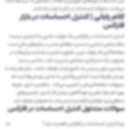
این کتاب‌ها یا دوره‌های آموزشی و مقالات تخصصی به تریدرها کمک
می‌کنند سازوکار احساسات در بازار را بهتر درک کنند.
کلام پایانی | کنترل احساسات در بازار
فارکس
کنترل احساسات در فارکس یک مهارت جانبی یا اختیاری نیست؛
بلکه بخشی اساسی از مسیر حرفه‌ای شدن در بازارهای مالی است.
معامله‌گری که بتواند ترس، طمع و خشم را بشناسد و آن‌ها را در
چارچوب یک استراتژی مشخص مدیریت کند، شانس بسیار
بیشتری برای رسیدن به نتایج پایدار خواهد داشت. بازار همیشه با
نوسان همراه است؛ اما این واکنش ما به این نوسان‌ها است که
سرنوشت معاملاتی‌مان را تعیین می‌کند. به‌همین دلیل، هرچه
روی انضباط ذهنی و خودآگاهی بیشتر کار کنیم، تصمیم‌های
منطقی‌تری خواهیم گرفت و مسیر رشد ما هموارتر خواهد شد.
سوالات متداول کنترل احساسات در فارکس
چرا کنترل احساسات در فارکس اهمیت دارد؟