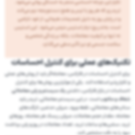
تکرار این چرخه احساسی منجر به خستگی روانی می‌شود.
تریدری که هر روز با ترس و طمع دست‌وپنجه نرم می‌کند
و در پایان روز به دلیل تصمیمات هیجانی، از خود ناراضی
است، به‌تدریج دچار استرس مزمن می‌شود. این استرس
نه تنها بر کیفیت معاملات، بلکه بر زندگی شخصی و
سلامت جسمی او نیز تأثیر منفی می‌گذارد.
تکنیک‌های عملی برای کنترل احساسات
برای کنترل احساسات در فارکس، معامله‌گر باید از روش‌های عملی
و تکرارپذیر استفاده کند. یکی از موثرترین روش‌ها برای کنترل
احساسات در بازار فارکس، داشتن
یک سیستم و پلن معاملاتی
شفاف و مکتوب
است. در این سیستم معاملاتی، تریدر باید
ستاپ‌های معاملاتی، نقطه ورود، میزان حدضرر، تارگت‌های
معامله، مقدار حجم معاملات، میزان ریسک هر معامله، روزهای
ترید، سشن‌ها و ساعات ترید، تعداد معاملات در روز و پلن برداشت
سود را به دقت مشخص کند.