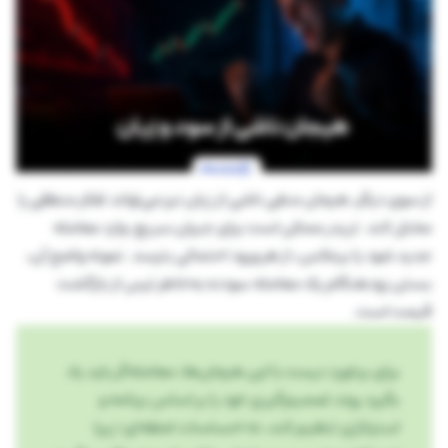
از سوی دیگر، هیجان منفی ناشی از زیان نیز می‌تواند تفکر منطقی را
مختل کند. تریدر ممکن است برای جبران سریع، وارد معامله
جدید شود یا برعکس، از هر ورود احتمالی بترسد. نمونه واضح آن،
بستن زودهنگام یک معامله سودده به‌خاطر ترس از بازگشت
قیمت است.
برای برخورد درست با این هیجان‌ها، معامله‌گر باید یاد
بگیرد روند تصمیم‌گیری خود را بر اساس برنامه و
استراتژی تنظیم کند، نه احساسات لحظه‌ای؛ زیرا