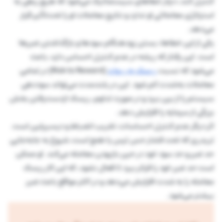
کنترل کند، دچار خطاهای سیستماتیک می‌شود که هیچ ربطی به
استراتژی معاملاتی او ندارد و نتایج معاملات او را تحت‌تأثیر قرار
می‌دهد.
یکی از این خطاها، بستن زودهنگام سودها و بازگذاشتن ضررها
است. این رفتار که ریشه در عدم کنترل احساس دارد، باعث
می‌شود که نسبت
ریسک به ریوارد
(Risk to Reward) در تمامی
معاملات به‌شدت کم شود. این در بلندمدت می‌تواند سوددهی
سیستم را از بین ببرد و در صورت تداوم، ریسک ازدست‌رفتن بخش
بزرگی از سرمایه را افزایش دهد.
اثر دیگر عدم کنترل احساسات، تخریب انضباط و دیسیپلین است.
تریدری که تحت فشار حس ترس یا طمع است، شروع به جابه‌جایی
حد ضرر و حد سود خود در حین بازبودن معامله می‌کند. او ممکن
است حد ضرر خود را فراتر ببرد تا فعال نشود، که این کار ریسک
معامله را به شدت افزایش می‌دهد و در اکثر مواقع باعث ضرر
بیشتر می‌شود.