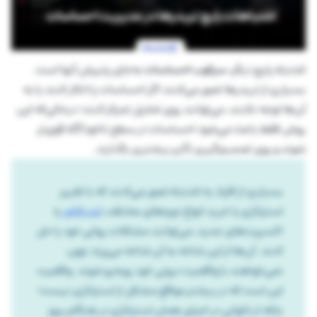
اشتباه رایج دیگر،
سرکوب احساسات
به‌جای پذیرش آ‌نها است.
بسیاری از تریدرها تصور می‌کنند اگر احساسات را انکار کنند یا به
آن‌ها توجه نکنند، می‌توانند روی تحلیل تمرکز کنند؛ درحالی‌که این
روش فقط باعث می‌شود احساسات در سطح ناخودآگاه قوی‌تر
شوند و روی تصمیم‌گیری تأثیر بیشتری بگذارند.
بسیاری از افراد به اشتباه تصور می‌کنند که با تغییر
استراتژی یا خرید انواع دوره‌های مختلف،
اندیکاتور
یا
اکسپرت‌های جدید، می‌توانند مشکلات روانی خود را حل
کنند. آن‌ها از این شاخه به آن شاخه می‌پرند چون
نمی‌خواهند با واقعیت درونی خود روبه‌رو شوند. واقعیت
این است که در بیشتر مواقع مشکل از استراتژی نیست؛
بلکه از ناتوانی در اجرای همان استراتژی در هنگام بروز