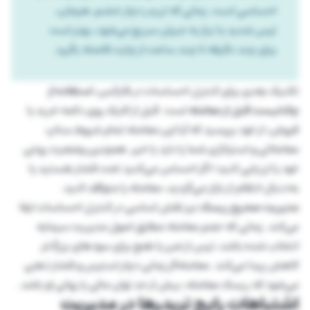
احساسی است. زمانی که تریدر دچار خشم، هیجان،
ترس شدید یا نیاز به جبران سریع می‌شود، بهتر است
برای چند دقیقه تا چند ساعت از چارت فاصله بگیرد.
تکنیک بعدی برای کنترل احساسات در فارکس،
استفاده از
چک‌لیست قبل از معامله
است. قبل از کلیک روی دکمه خرید یا
فروش، از خود بپرسید که آیا این معامله تمام شروط ستاپ
معاملاتی و استراتژی شما را دارد یا خیر. همچنین وضعیت روحی
خود را ارزیابی کنید؛ اگر احساس می‌کنید تحت فشار هستید یا
به‌دنبال انتقام از بازار می‌گردید، معامله را متوقف کنید.
مدیریت صحیح ریسک
نیز نقش اساسی در کنترل احساسات ایفا
می‌کند. زمانی که حجم معامله مطابق اصول مدیریت سرمایه
انتخاب شده باشد، ترس از ضرر یا طمع برای سودهای بزرگ‌تر
کاهش پیدا می‌کند. معامله‌گر زمانی دچار استرس و فشار ذهنی
می‌شود که ریسک معامله، بیش از حد توان مالی یا روانی او باشد.
اشتباهات رایج تریدرها در مدیریت