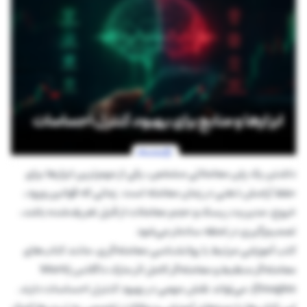
داشتن یک پلن معاملاتی مشخص، یکی از مهم‌ترین ابزارها برای
حفظ آرامش ذهنی در زمان معامله است. زمانی که قوانین ورود،
خروج، مدیریت ریسک و حجم معاملات از قبل تعریف‌شده باشد،
تصمیم‌گیری در لحظه ساده‌تر می‌شود
کتب آموزشی مرتبط با روانشناسی معامله‌گری، مانند کتاب‌های
معامله‌گر منظبط و معامله‌گر کامل اثر مارک داگلاس (Mark
Douglas)، می‌تواند نقش مهمی در بهبود کنترل احساسات دارند.