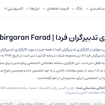
سته‌بندی
بلاگ
قیمت لحظه‌ای
ابزار‌ها
کامیونیتی
ر
یرگران فردا | Tadbirgaran Farad
هام در کارگزاری تدبیرگران فردا | همه چیز در مورد کارگزاری تدبیرگران 
شرکت کارگزاری تدبیر
 با ۱۹ شعبه فعال دایر است. این کارگزاری سامانه معاملاتی اختصاصی پرانو تدبیر را برای م
می‌دهد و قریب به 1.5 درصد از حجم معاملات آنلاین را به خود تخصیص داده و همچنین انو
دان اختصاصی را برای مشتریانش در نظر گرفته‌است.
املاتی پشتیبانی شده :
رایان اکسیر, رایان کلاسیک ۱, صحرا, سامانه مع
انه معاملات آنلاین تدبیرپرداز
س انرژی
معاملات اختیار
معاملات آتی
معاملات سلف موازی
افتتاح حس