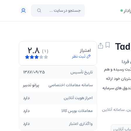
ادار
2.8
امتیاز
( 1 )
ثبت نظر
فردا
گران فردا که زیر مجموعه شرکت سرمایه گذاری تدبیر است در تاریخ ۱۳۸۶ به ثبت رسیده و هم
تاریخ تأسیس
1387/09/25
شتریان خود ارائه
سامانه معاملات اختصاصی
پرانو تدبیر
اع صندوق های سرمایه
احراز هویت آنلاین
دارد
املات آفلاین, سامانه آنلاین
معاملات بورس کالا
دارد
واگذاری اعتبار
دارد
اب آنلاین