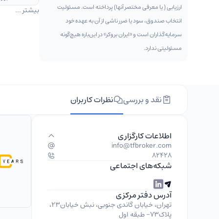
ارزیابی ( یا معرفی مختصر آنها) پرداخته است. مسئولیت
بیشتر ...
انتخاب صندوق، سود یا ضرر ناشی از آن به عهده خود
سرمایه‌گذاران است و «ایران بروکر» در این‌باره هیچ‌گونه
مسئولیتی ندارد.
نقد و بررسی
نظرات کاربران
اطلاعات کارگزاری
info@tfbroker.com
82428
شبکه‌های اجتماعی
آدرس دفتر مرکزی
تهران، خیابان گاندی جنوبی، نبش خیابان۲۳،
پلاک۷۳- طبقه اول