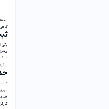
البته
گاهی 
ثبت
یکی ا
مشتری
کارگز
را فر
خدم
در مو
فیزیک
خدمات