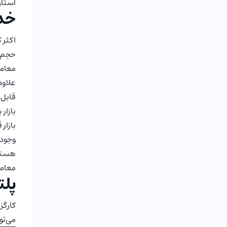
استان
خدم
اکثر 
حجم م
معامل
علاوه 
قابل 
بازار 
بازار
وجود 
هستند
معامل
پلت
کارگز
می‌تو