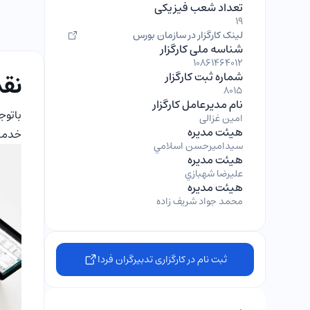
تعداد شعب فیزیکی
19
لینک کارگزار در سازمان بورس
شناسه ملی کارگزار
10861464012
نقد
شماره ثبت کارگزار
8015
نام مدیرعامل کارگزار
باتوج
امین غزالی
هیئت مدیره
خدمات
سيداميرحسن اسلامي
هیئت مدیره
عليرضا شهبازي
هیئت مدیره
محمد جواد شريف زاده
ثبت نام در کارگزاری تدبیرگران فردا