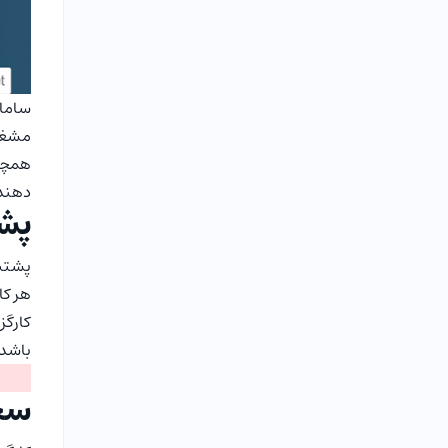
سامان
مشغول
همچنی
دهند
پشت
پشتیب
هر کا
کارگز
باشد.
سخن