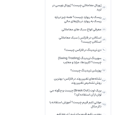
ژورنال معاملاتی چیست؟ ژورنال نویسی در
86
ترید
ریسک به ریوارد چیست؟ همه چیز درباره
87
ریسک به ریوارد در بازارهای مالی
معرفی انواع سبک های معاملاتی
88
اسکالپ در فارکس | سبک معاملاتی
89
اسکالپ چیست؟
دی تریدینگ در فارکس چیست؟
90
سویینگ تریدینگ (Swing Trading)
91
چیست؟ کاربردها، مزایا و معایب
پوزیشن تریدینگ چیست؟
92
نشانه‌های تغییر روند در فارکس؛ بهترین
93
روش تشخیص تغییر روند
بریک اوت (Break Out) چیست و چگونه می
94
توان از آن استفاده کرد؟
مولتی تایم فریم چیست؟ آموزش استفاده با
95
ذکر مثال
بهترین تایم فریم برای ترید | در چه تایم