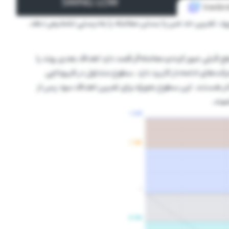
رود، تعیین حد ضرر یا بستن معامله را به‌درستی تشخیص دهد.
بلی عبور کرده و معامله‌گر قصد دارد اهداف بعدی روند را
رکت‌های ادامه‌دار کاربرد دارد. سطوح متداول در فیبوناچی
0, 0.618, 1.000, 1.382 و 1.618 و حتی بالاتر هستند. این سطوح به‌ویژه برای تعیین اهداف سود پس از
وند.