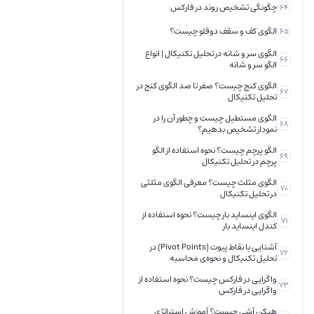
چگونگی تشخیص روند در فارکس
64
الگوی کف و سقف دوقلو چیست؟
65
الگوی سر و شانه در تحلیل تکنیکال | انواع
66
الگو سر و شانه
الگوی کنج چیست؟ صفر تا صد الگوی کنج در
67
تحلیل تکنیکال
الگوی مستطیل چیست و چطور آن را در
68
نمودار تشخیص بدهیم؟
الگو پرچم چیست؟ نحوه استفاده از الگو
69
پرچم در تحلیل تکنیکال
الگوی مثلث چیست؟ معرفی الگوی مثلثی
70
در تحلیل تکنیکال
الگوی اینساید بار چیست؟ نحوه استفاده از
71
کندل اینساید بار
آشنایی با نقاط پیوت (Pivot Points) در
72
تحلیل تکنیکال و نحوه‌ی محاسبه
واگرایی در فارکس چیست؟ نحوه استفاده از
73
واگرایی در فارکس
هیکن آشی چیست؟ آموزش استراتژی