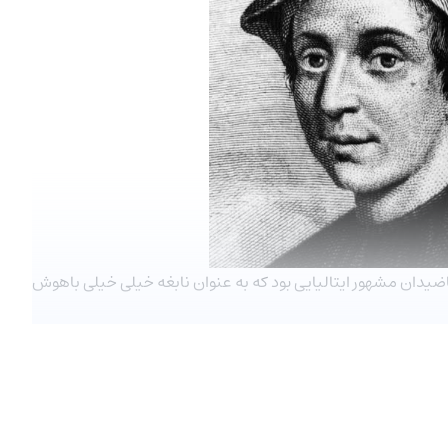
اضیدان مشهور ایتالیایی بود که به عنوان نابغه خیلی خیلی باهوش