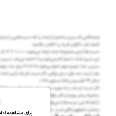
او هنگامی که سری ساده‌ای از اعداد را، که نسبت‌هایی را به وج
کشف کرد، ناگهان فریاد زد «آهان، یافتم».
نسبت‌ها از این مجموعه اعداد ایجاد می‌شوند: ۰، ۱، ۱، ۲، ۳، ۵، ۸، ۱۳، ۲۱، ۳۴، ۵۵، ۸۹، ۱۴۴ …
این سری اعداد با صفر آغاز می‌شود و با ۱ ادامه می‌یابد، سپس ۱+۰ تا ۱ به عنوان عدد سوم به دست آید.
سپس، عدد دوم و سوم جمع می‌شوند (۱+۱) تا ۲ برای عدد چهارم حاصل شود، و ادامه می‌یابد.
مثال 34 تقسیم بر 55 مساوی 0.618
و هرچه پیش رویم آن قدر طولانی است که در توضیح گنجانده 
از آنجا که این نسبت‌ها را می‌توان در بسیاری اشیا به طور ط
سخنان نامفهوم کافی است. با تمام آن اعداد می‌توانید فیلی را ا
برای مشاهده ادام