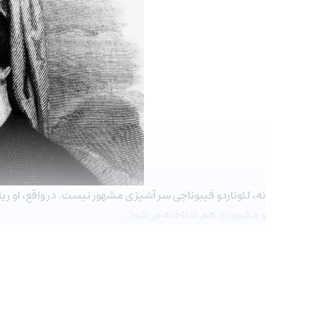
نه، لئوناردو فیبوناچی سر آشپزی مشهور نیست. در واقع، او ری
و مشهوری هم شناخته می‌شود.