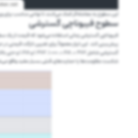
این سطوح به معامله‌گر کمک می‌کنند تا نواحی مناسب برای و
سطوح فیبوناچی گسترشی
فیبوناچی گسترشی زمانی استفاده می‌شود که قیمت از یک سطح ق
پیش‌بینی کند. این ابزار معمولاً برای تعیین تارگت قیمتی در ح
گسترشی شامل .382
شکست مقاومت‌ها یا حمایت‌های قبلی بسیار مفید واقع می‌ش