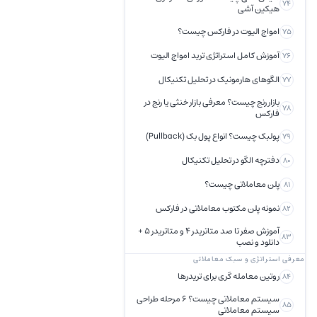
74
هیکین آشی
امواج الیوت در فارکس چیست؟
75
آموزش کامل استراتژی ترید امواج الیوت
76
الگوهای هارمونیک در تحلیل تکنیکال
77
بازار رنج چیست؟ معرفی بازار خنثی یا رنج در
78
فارکس
پولبک چیست؟ انواع پول بک (Pullback)
79
دفترچه الگو در تحلیل تکنیکال
80
پلن معاملاتی چیست؟
81
نمونه پلن مکتوب معاملاتی در فارکس
82
آموزش صفر تا صد متاتریدر 4 و متاتریدر 5 +
83
دانلود و نصب
معرفی استراتژی و سبک معاملاتی
روتین معامله گری برای تریدرها
84
سیستم معاملاتی چیست؟ 6 مرحله طراحی
85
سیستم معاملاتی