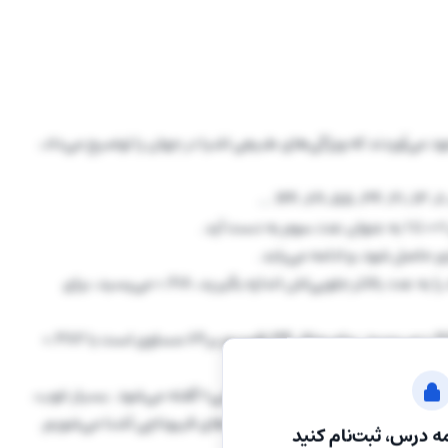
ود می‌آوردند که ویژگی‌های طبیعی اشیا در جهان را توضیح می‌داد،
بعد از چند عدد اول در این توالی، اگر نسبت هر یک از این اعداد را به عدد بالاتر جلویی‌اش اندازه بگیرید، 0.618 می‌رسید، برای
اگر نسبت دو عدد را به صورت یک در میان اندازه بگیرید، به 0.382 می‌رسید. برای مثال ۳۴ تقسیم بر ۸۹ مساوی است با 0.382
شود.
بیعی دید، به این نسبت «میانگین طلایی» گفته می‌شود. بسیار خوب،
ز پای درآورید. در ادامه با انواع لول های فیبوناچی آشنا می‌شویم.
ه درس، ثبت‌نام کنید