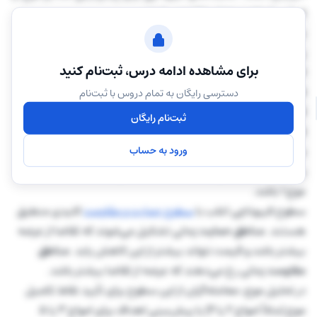
اساس امواج مرجع استفاده می‌شوند.
به‌عنوان مثال، اگر یک موج صعودی یا نزولی معمولی متشکل از
پنج زیرموج را در نظر بگیریم، در بسیاری از تحلیل‌های مبتنی بر
برای مشاهده ادامه درس، ثبت‌نام کنید
الیوت، افراد برای موج ۲ سطوح اصلاحی ۵۰٪، ۶۱.۸٪ یا ۷۸.۶٪
فیبوناچی را زیر نظر می‌گیرند.
دسترسی رایگان به تمام دروس با ثبت‌نام
قابل‌توجه است که ۰.۶۱۸ و ۰.۷۶۴ شاید رایج‌ترین نسبت‌های
ثبت‌نام رایگان
فیبوناچی مورداستفاده در تحلیل موج باشند. به‌عنوان یک قاعده،
موج ۳ اغلب تا ۱۶۱.۸٪ از موج ۱ امتداد می‌یابد و در بسیاری از
ورود به حساب
ساختارها، طول موج ۵ می‌تواند برابر با موج ۱ یا حدود ۶۱.۸٪ طول
موج ۱ باشد.
سطوح فیبوناچی اغلب با
سطوح حمایت و مقاومت
کلیدی منطبق
هستند.
مناطق حمایت
زمانی تشکیل می‌شوند که تقاضا از عرضه
بیشتر باشد و قیمت نتواند بیشتر از این کاهش یابد.
مناطق
مقاومت
زمانی رخ می‌دهند که عرضه از تقاضا بیشتر باشد.
در تحلیل موج، معامله‌گران از این سطوح برای تأیید نقاط تکمیل
موج (مثلاً امواج ۲ یا ۴) یا پیش‌بینی اهداف برای امواج ۳ یا ۵