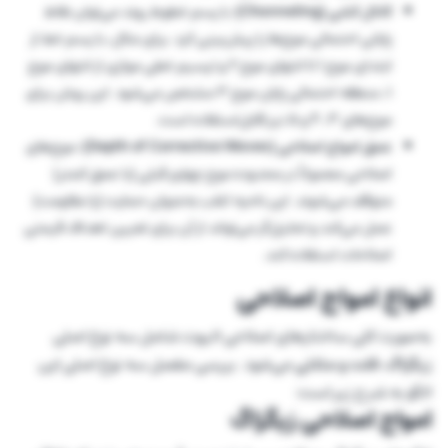
کانال کشی (Channeling):
با رسم خطوط روند می‌توان نقاط
پایانی احتمالی موج‌ها را پیش‌بینی کرد. برای مثال، با رسم خط از
ابتدای موج ۱ تا انتهای موج ۲ و ترسیم خطی موازی از انتهای موج
۱، منطقه احتمالی پایان موج ۳ مشخص می‌شود. این روش برای
موج‌های ۳، ۴ و ۵ نیز قابل‌استفاده است.
عمق امواج اصلاحی (Depth of Corrective Waves):
موج‌های
اصلاحی معمولاً در محدوده موج چهارم قبلی (با عمق کمتر)
متوقف می‌شوند. این ناحیه اغلب به‌عنوان حمایت (یا مقاومت)
عمل می‌کند و تحلیل‌گر می‌تواند از آن برای تعیین اهداف قیمتی
اصلاحات استفاده کند.
انواع امواج اصلاحی
به‌صورت کلی ساختارهای اصلاحی الیوت شامل سه نوع اصلی
زیگزاگ، فلت و مثلثی
می‌شود. بررسی مفصل سه نوع اصلی این
الگو به شرح زیر است:
امواج اصلاحی زیگزاگ