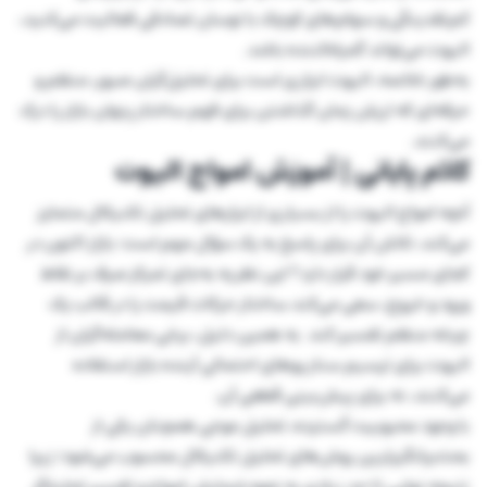
کم‌نقدینگی و سهام‌های کوچک با نوسان تصادفی فعالیت می‌کنید،
الیوت می‌تواند گمراه‌کننده باشد.
به‌طور خلاصه، الیوت ابزاری است برای تحلیل‌گران صبور، منظم و
حرفه‌ای که ارزش زمان گذاشتن برای فهم ساختار پنهان بازار را درک
می‌کنند.
کلام پایانی | آموزش امواج الیوت
آنچه امواج الیوت را از بسیاری از ابزارهای تحلیل تکنیکال متمایز
می‌کند، تلاش آن برای پاسخ به یک سؤال مهم است: بازار اکنون در
کجای مسیر خود قرار دارد؟ این نظریه به‌جای تمرکز صرف بر نقاط
ورود و خروج، سعی می‌کند ساختار حرکات قیمت را در قالب یک
چرخه منظم تفسیر کند. به همین دلیل، برخی معامله‌گران از
الیوت برای ترسیم سناریوهای احتمالی آینده بازار استفاده
می‌کنند، نه برای پیش‌بینی قطعی آن.
با وجود محبوبیت گسترده، تحلیل موجی همچنان یکی از
بحث‌برانگیزترین روش‌های تحلیل تکنیکال محسوب می‌شود؛ زیرا
نتیجه نهایی تا حد زیادی به نحوه شمارش امواج و تفسیر تحلیلگر