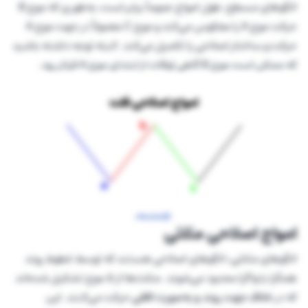
الگوهای مسطح، طول امواج عموماً برابر است، به‌طوری که موج B
حرکت موج A را معکوس می‌کند و موج C معمولاً در جهت موج A
حرکت و ساختار اصلاحی را تکمیل می‌کند. البته توجه داشته باشید
که ممکن است موج B گاهی اوقات از ابتدای موج A فراتر رود.
امواج اصلاحی مثلثی
الگوهای مثلثی، الگوهای اصلاحی هستند که توسط خطوط روند
همگرا یا واگرا محدود می‌شوند. مثلث‌ها از ۵ موج تشکیل شده‌اند
که در
خلاف جهت روند و به‌صورت افقی
حرکت می‌کنند. این