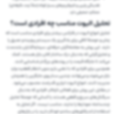
نقدینگی پایین و تایم‌فریم‌های بسیار کوتاه (مثلاً چند دقیقه‌ای)
عملکرد ضعیفی دارد.
تحلیل الیوت مناسب چه افرادی است؟
تحلیل امواج الیوت در فارکس بیشتر برای افرادی مناسب است که
زمان و حوصلهٔ کافی برای یادگیری یک سیستم پیچیده و عمیق را
دارند. این روش به معامله‌گران حرفه‌ای، سرمایه‌گذاران بلندمدت
و تحلیل‌گرانی که به‌دنبال درک ساختار کلان بازار هستند، کمک
می‌کند تا جایگاه قیمت را در روندهای بزرگ‌تر شناسایی کنند.
همچنین برای افرادی که با ذهنی باز و بدون انتظار قطعیت وارد
بازار می‌شوند و می‌توانند چندین سناریوی جایگزین را همزمان
مدیریت کنند، امواج الیوت ابزاری قدرتمند محسوب می‌شود.
در مقابل، این روش برای فعالان تازه‌کار، افرادی که به‌دنبال
سیگنال‌های سریع و قطعی هستند یا کسانی که حوصلهٔ تحلیل
چندساعته نمودارها را ندارند، مناسب نیست. اگر تمایل به
استفاده از اندیکاتورهای ساده و خودکار دارید یا در بازارهای