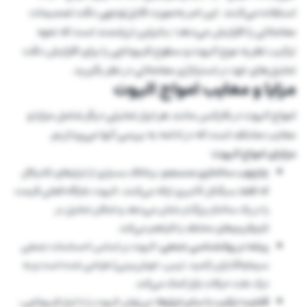
استفاده می‌کنند. این امر به‌صورت قابل‌توجهی دقت تصمیمات
معاملاتی را افزایش می‌دهد؛ بنابراین ارزشمند است که نحوه
ترکیب نظریه موج الیوت و سطوح فیبوناچی را برای افزایش دقت
تحلیل‌های خود در استراتژی معاملاتی در نظر بگیرید.
مزایا و معایب امواج الیوت
امواج الیوت در فارکس مانند هر ابزار تحلیلی دیگر شامل مزایا و
معایب مختلف است که در ادامه به بررسی آنها می‌پردازیم.
مزایای امواج الیوت:
چارچوب ساختاری منسجم:
برخلاف بسیاری از ابزارهای تکنیکال
که فقط سیگنال تأخیری ارائه می‌کنند، الیوت جایگاه فعلی قیمت
را در یک ساختار بزرگ‌تر نشان می‌دهد و امکان تحلیل در
تایم‌فریم‌های مختلف را فراهم می‌کند.
ریشه در روانشناسی جمعی:
الیوت بر اساس احساسات جمعی
سرمایه‌گذاران (امید، ترس، خوش‌بینی) طراحی شده است و به
درک علت حرکات بازار کمک می‌کند.
قابلیت ترکیب با سایر ابزارها:
می‌توان الیوت را با ابزار فیبوناچی،