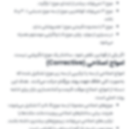
موج ۲ نمی‌تواند بیشتر از ابتدای موج ۱ بازگردد.
موج ۳ نمی‌تواند کوتاه‌ترین موج از سه موج جنبشی ۱، ۳ و ۵
باشد.
موج ۴ با محدوده قیمتی موج ۱ همپوشانی ندارد.
در بسیاری از موارد، پایان موج ۵ با واگرایی مومنتوم همراه
می‌شود.
اگر یکی از قوانین نقض شود، ساختار یک موج انگیزشی نیست.
امواج اصلاحی (Corrective)
امواج اصلاحی از سه یا ترکیبی از سه زیر موج تشکیل شده که
به‌صورت کلی
خلاف جهت روند بزرگ‌تر
حرکت می‌کنند. هدف این
دسته از امواج، اصلاح موقت قیمت و آماده‌سازی بازار برای ادامه
روند اصلی است.
موج‌های اصلاحی معمولا از سه موج A، B و C تشکیل می‌شوند؛
هرچند برخی ساختارهای اصلاحی پیچیده مانند مثلث‌ها یا
ترکیب‌های اصلاحی می‌توانند زیرموج‌های بیشتری داشته باشند.
موج مورب شبیه یک گوه انبساطی یا انقباضی است.