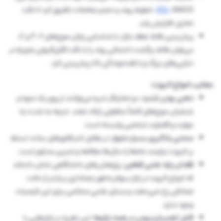
RSI
، MACD، خطوط روند و حجم معاملات تلفیق کرد تا دقت
تحلیل افزایش یابد.
پیش‌بینی نقاط عطف بازار: با شناسایی پایان موج‌های ۲، ۴ و C،
می‌توان نقاط برگشت احتمالی روند را با دقت قابل‌قبولی به‌ویژه در
دارایی‌های بزرگ و با نقدشوندگی بالا پیش‌بینی کرد.
معایب امواج الیوت:
ذهنی بودن شَدید:
دو تحلیلگر خبره می‌توانند از روی یک نمودار،
شمارش موج‌های کاملاً متفاوتی ارائه دهند. نتیجه به شدت به
مهارت و قضاوت شخصی وابسته است.
منحنی یادگیری بسیار دشوار:
در مقابل اندیکاتورهای ساده، تسلط
بر الیوت نیازمند ماه‌ها یا سال‌ها مطالعه و تمرین مداوم است.
فقدان پایه علمی قطعی:
پژوهش‌های دانشگاهی نشان داده‌اند
که امواج الیوت در بازار سهام به‌طور معناداری بیشتر از حالت
تصادفی رخ نمی‌دهند و مبنای علمی محکمی برای این فرضیات
وجود ندارد.
قابل اطمینان‌نبودن در همه بازارها:
این نظریه در بازارهایی با