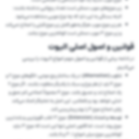
زیر موج‌های مورب ممکن است تعداد پنج‌تایی نداشته باشند؛
البته بستگی به این دارد که چه نوع موربی مشاهده می‌شود.
هر زیر موج مورب هرگز به‌طور کامل زیر موج قبلی را اصلاح نمی‌کند
و زیر موج 3 مورب ممکن است کوتاه‌ترین موج نباشد.
قوانین و اصول اصلی الیوت
در ادامه برخی از قوانین و اصول مهم امواج الیوت را بررسی
می‌کنیم.
تناوب (Alternation):
در یک ساختار پنج موجی، الگوهای موج ۲ و
موج ۴ باید از نظر نوع و سبک با یکدیگر متفاوت باشند. اگر موج ۲
یک اصلاح تند و عمیق باشد، موج ۴ معمولاً اصلاحی کم عمق و
خنثی خواهد بود و بالعکس. این اصل به تحلیلگر کمک می‌کند
پایان اصلاح موج ۴ را بهتر پیش‌بینی کند.
توسعه و امتداد (Extension):
موج ۳ اغلب قوی‌ترین و بلندترین
موج روند است، اما قانون اصلی تنها این است که موج ۳ نباید
کوتاه‌ترین موج میان امواج ۱، ۳ و ۵ باشد.