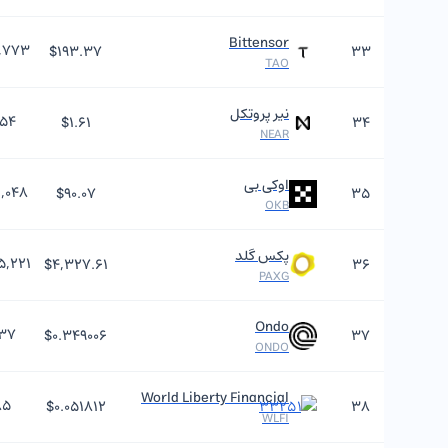
Bittensor
,۷۷۳
$۱۹۳.۳۷
۳۳
TAO
نیر پروتکل
۰۵۴
$۱.۶۱
۳۴
NEAR
اوکی بی
,۰۴۸
$۹۰.۰۷
۳۵
OKB
پکس گلد
۵,۲۲۱
$۴,۳۲۷.۶۱
۳۶
PAXG
Ondo
۳۷
$۰.۳۴۹۰۰۶
۳۷
ONDO
World Liberty Financial
۸۵
$۰.۰۵۱۸۱۲
۳۸
WLFI