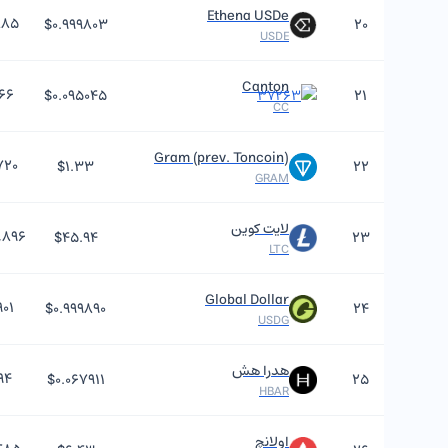
Ethena USDe
۸۸۵
$۰.۹۹۹۸۰۳
۲۰
USDE
Canton
۶۶
$۰.۰۹۵۰۴۵
۲۱
CC
Gram (prev. Toncoin)
۷۲۰
$۱.۳۳
۲۲
GRAM
لایت کوین
,۸۹۶
$۴۵.۹۴
۲۳
LTC
Global Dollar
۹۰۱
$۰.۹۹۹۸۹۰
۲۴
USDG
هدرا هش
۹۴
$۰.۰۶۷۹۱۱
۲۵
HBAR
اولانچ