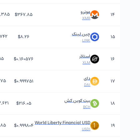
مونرو
,۳۸۵
$۳۶۷.۸۵
۱۴
XMR
چین لینک
,۷۴۲
$۸.۲۶
۱۵
LINK
استلار
۱۵
$۰.۱۶۰۵۷۶
۱۶
XLM
دای
۸۷۵
$۰.۹۹۹۷۵۱
۱۷
DAI
بیت کوین کش
,۶۲۱
$۲۱۶.۰۵
۱۸
BCH
World Liberty Financial USD
۸۸۵
$۰.۹۹۹۸۰۴
۱۹
USD1