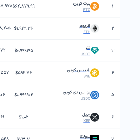
بیت کوین
۹۷,۹۷۸
$۶۴,۸۷۹.۹۹
۱
BTC
اتریوم
۸,۲۰۵
$۱,۹۱۳.۳۶
۲
ETH
تتر
۷۷۲
$۰.۹۹۹۱۹۵
۳
USDT
بایننس کوین
۹,۵۵۷
$۵۹۲.۷۶
۴
BNB
یو اس دی کوین
۹۰۴
$۰.۹۹۹۹۰۲
۵
USDC
ریپل
۵۶۱
$۱.۰۲
۶
XRP
سولانا
,۵۴۸
$۷۳.۸۱
۷