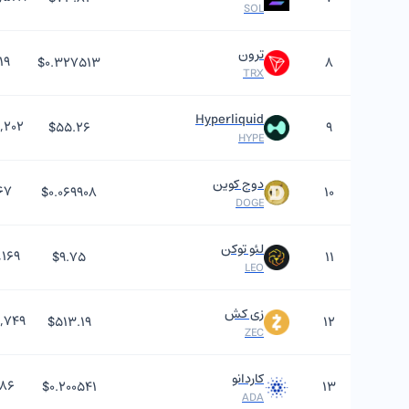
SOL
ترون
۱۹
$۰.۳۲۷۵۱۳
۸
TRX
Hyperliquid
,۲۰۲
$۵۵.۲۶
۹
HYPE
دوج کوین
۶۷
$۰.۰۶۹۹۰۸
۱۰
DOGE
لئو توکن
,۱۶۹
$۹.۷۵
۱۱
LEO
زی کش
,۷۴۹
$۵۱۳.۱۹
۱۲
ZEC
کاردانو
۸۶
$۰.۲۰۰۵۴۱
۱۳
ADA