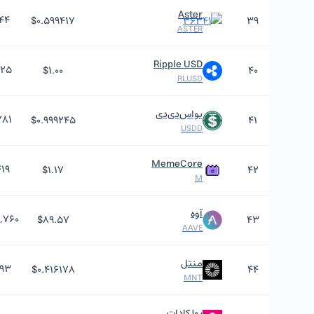
Aster
۰۴۴
$۰.۵۹۹۴۱۷
۳۹
ASTER
Ripple USD
۹۲۵
$۱.۰۰
۴۰
RLUSD
یو‌اس‌دی‌دی
۷۸۱
$۰.۹۹۹۲۴۵
۴۱
USDD
MemeCore
۴۱۹
$۱.۱۷
۴۲
M
آوه
,۷۶۰
$۸۹.۵۷
۴۳
AAVE
منتل
۹۳
$۰.۴۱۶۱۷۸
۴۴
MNT
پولکادات