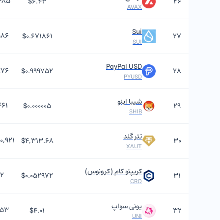
,۴۸۵
$۶.۴۳
۲۶
AVAX
Sui
۵۸۶
$۰.۶۷۱۸۶۱
۲۷
SUI
PayPal USD
۸۷۶
$۰.۹۹۹۷۵۲
۲۸
PYUSD
شیبا اینو
۴۶۱
$۰.۰۰۰۰۰۵
۲۹
SHIB
تتر گلد
۰,۹۲۱
$۴,۳۱۳.۶۸
۳۰
XAUT
کریپتو کام (کرونوس)
۰۲
$۰.۰۵۲۹۷۲
۳۱
CRO
یونی سواپ
۱۵۳
$۴.۰۱
۳۲
UNI