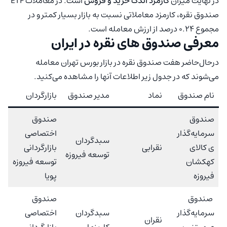
در نهایت میزان
کارمزد اندک خرید و فروش
است. در معاملات ETF
صندوق نقره، کارمزد معاملاتی نسبت به بازار بسیار کمتر و در
مجموع 0.24 درصد از ارزش معامله است.
معرفی صندوق های نقره در ایران
درحال‌حاضر هفت صندوق نقره در بازار بورس تهران معامله
می‌شوند که در جدول زیر اطلاعات آنها را مشاهده می‌کنید.
نام صندوق
نماد
مدیر صندوق
بازارگردان
صندوق
صندوق
سرمایه‌گذار
اختصاصی
سبدگردان
ی کالای
نقرابی
بازارگردانی
توسعه فیروزه
کهکشان
توسعه فیروزه
فیروزه
پویا
صندوق
صندوق
سرمایه‌گذار
سبدگردان
اختصاصی
نقران
ی مبتنی بر
کاریزما
بازارگردانی