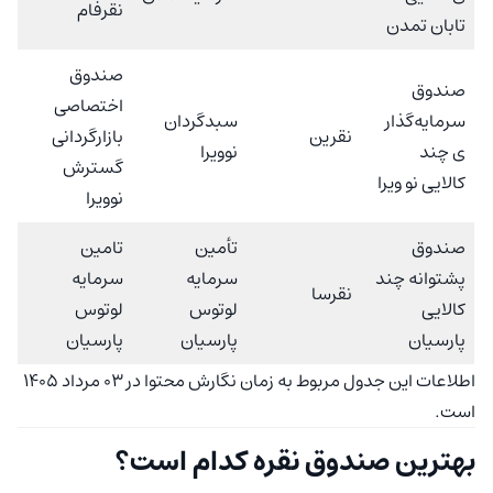
نقرفام
تابان تمدن
صندوق
صندوق
اختصاصی
سرمایه‌گذار
سبدگردان
نقرین
بازارگردانی
ی چند
نوویرا
گسترش
کالایی نو ویرا
نوویرا
صندوق
تأمین
تامین
پشتوانه چند
سرمایه
سرمایه
نقرسا
کالایی
لوتوس
لوتوس
پارسیان
پارسیان
پارسیان
اطلاعات این جدول مربوط به زمان نگارش محتوا در 03 مرداد 1405
است.
بهترین صندوق نقره کدام است؟