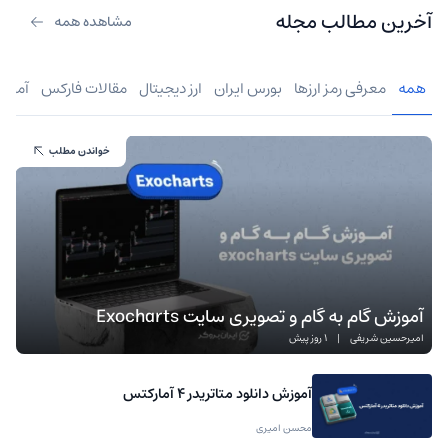
آخرین مطالب مجله
مشاهده همه
همه
معرفی رمز ارزها
بورس ایران
ارز دیجیتال
مقالات فارکس
آموز
خواندن مطلب
آموزش گام به گام و تصویری سایت Exocharts
امیرحسین شریفی
|
1 روز پیش
آموزش دانلود متاتریدر 4 آمارکتس
محسن امیری