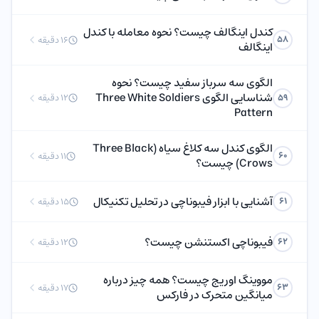
کندل اینگالف چیست؟ نحوه معامله با کندل
58
16 دقیقه
اینگالف
الگوی سه سرباز سفید چیست؟ نحوه
شناسایی الگوی Three White Soldiers
59
12 دقیقه
Pattern
الگوی کندل سه کلاغ سیاه (Three Black
60
11 دقیقه
Crows) چیست؟
آشنایی با ابزار فیبوناچی در تحلیل تکنیکال
61
15 دقیقه
فیبوناچی اکستنشن چیست؟
62
12 دقیقه
مووینگ اوریج چیست؟ همه چیز درباره
63
17 دقیقه
میانگین متحرک در فارکس