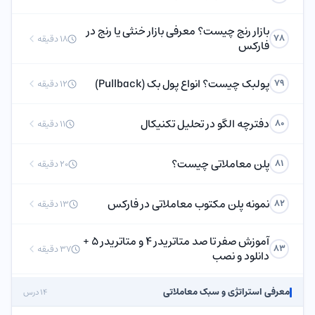
بازار رنج چیست؟ معرفی بازار خنثی یا رنج در
78
18 دقیقه
فارکس
پولبک چیست؟ انواع پول بک (Pullback)
79
12 دقیقه
دفترچه الگو در تحلیل تکنیکال
80
11 دقیقه
پلن معاملاتی چیست؟
81
20 دقیقه
نمونه پلن مکتوب معاملاتی در فارکس
82
13 دقیقه
آموزش صفر تا صد متاتریدر 4 و متاتریدر 5 +
83
37 دقیقه
دانلود و نصب
معرفی استراتژی و سبک معاملاتی
14 درس