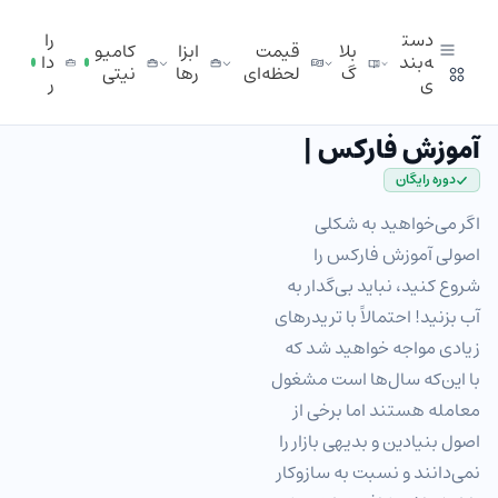
دست
را
بلا
قیمت
ابزا
کامیو
ه‌بند
دا
گ
لحظه‌ای
ر‌ها
نیتی
ی
ر
آموزش فارکس | ‌
دوره رایگان
اگر می‌خواهید به شکلی
اصولی آموزش فارکس را
شروع کنید، نباید بی‌گدار به
آب بزنید! احتمالاً با تریدرهای
زیادی مواجه خواهید شد که
با این‌که سال‌ها است مشغول
معامله هستند اما برخی از
اصول بنیادین و بدیهی بازار را
نمی‌دانند و نسبت به سازوکار