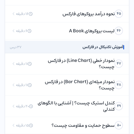
نحوه درآمد بروکرهای فارکس
45
16 دقیقه
لیست بروکرهای A Book
46
6 دقیقه
آموزش تکنیکال در فارکس
37 درس
نمودار خطی (Line Chart) در فارکس
47
11 دقیقه
چیست؟
نمودار میله‌ای (Bar Chart) در فارکس
48
11 دقیقه
چیست؟
کندل استیک چیست؟ | آشنایی با الگوهای
49
20 دقیقه
کندلی
سطوح حمایت و مقاومت چیست؟
50
15 دقیقه