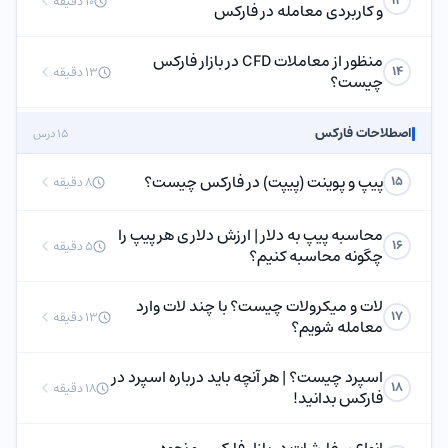
13
10 دقیقه
و کاربردی معامله در فارکس
منظور از معاملات CFD در بازار فارکس
14
13 دقیقه
چیست؟
اصطلاحات فارکس
15 درس
پیپ و پوینت (پیپت) در فارکس چیست؟
15
8 دقیقه
محاسبه پیپ به دلار | ارزش دلاری هر پیپ را
16
5 دقیقه
چگونه محاسبه کنیم؟
لات و میکرولات چیست؟ با چند لات وارد
17
13 دقیقه
معامله شویم؟
اسپرد چیست؟ | هر آنچه باید درباره اسپرد در
18
18 دقیقه
فارکس بدانید!