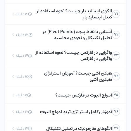
الگوی اینساید بار چیست؟ نحوه استفاده از
71
16 دقیقه
کندل اینساید بار
آشنایی با نقاط پیوت (Pivot Points) در
72
13 دقیقه
تحلیل تکنیکال و نحوه‌ی محاسبه
واگرایی در فارکس چیست؟ نحوه استفاده از
73
14 دقیقه
واگرایی در فارکس
هیکن آشی چیست؟ آموزش استراتژی
74
15 دقیقه
هیکین آشی
امواج الیوت در فارکس چیست؟
75
11 دقیقه
آموزش کامل استراتژی ترید امواج الیوت
76
17 دقیقه
الگوهای هارمونیک در تحلیل تکنیکال
77
14 دقیقه