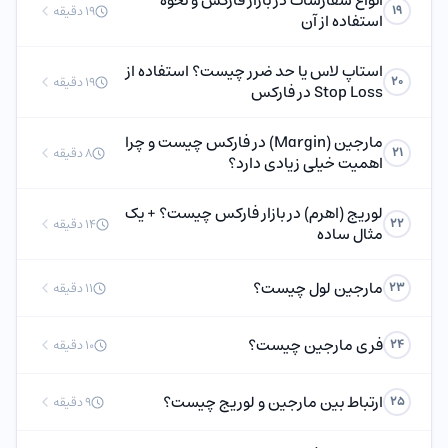
انواع سفارشات در بازار فارکس و نحوه
19
19 دقیقه
استفاده از آن
استاپ لاس یا حد ضرر چیست؟ استفاده از
20
19 دقیقه
Stop Loss در فارکس
مارجین (Margin) در فارکس چیست و چرا
21
8 دقیقه
اهمیت خیلی زیادی دارد؟
لوریج (اهرم) در بازار فارکس چیست؟ + یک
22
14 دقیقه
مثال ساده
مارجین لول چیست؟
23
11 دقیقه
فری مارجین چیست؟
24
10 دقیقه
ارتباط بین مارجین و لوریج چیست؟
25
9 دقیقه