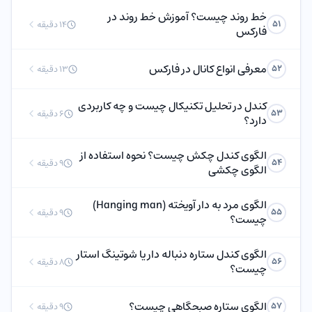
خط روند چیست؟ آموزش خط روند در
51
14 دقیقه
فارکس
معرفی انواع کانال در فارکس
52
13 دقیقه
کندل در تحلیل تکنیکال چیست و چه کاربردی
53
6 دقیقه
دارد؟
الگوی کندل چکش چیست؟ نحوه استفاده از
54
9 دقیقه
الگوی چکشی
الگوی مرد به دار آویخته (Hanging man)
55
9 دقیقه
چیست؟
الگوی کندل ستاره دنباله دار یا شوتینگ استار
56
8 دقیقه
چیست؟
الگوی ستاره صبحگاهی چیست؟
57
9 دقیقه