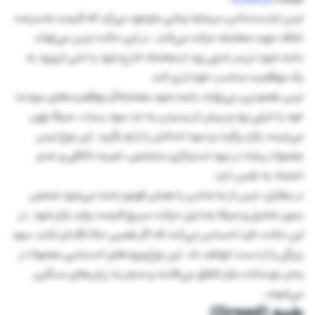
ترس ازدست‌دادن سرمایه زمانی به‌وجود می‌آید که قیمت به‌سرعت
خلاف جهت معامله حرکت می‌کند، در این حالت ترس می‌تواند
باعث شود تریدر خیلی زود از معامله خارج شود یا حتی از ورود به
یک موقعیت مناسب خودداری کند.
ترس همچنین می‌تواند باعث شود معامله‌گر موقعیت‌های سودده
خود را خیلی زود و پیش از رسیدن به حد سود ببندد، صرفا چون
می‌ترسد بازار برگردد و سود اندکش را از او بگیرد. این نوع ترس
معمولا ریشه در نبود استراتژی مشخص، تجربه ناکافی و عدم
اعتماد به نفس دارد.
در مقابل، ترس از جا ماندن یا همان فومو باعث می‌شود شخص
بدون تحلیل و صرفا به‌دلیل حرکت سریع قیمت، وارد بازار شود. در
این حالت، فرد احساس می‌کند که اگر همین حالا اقدام نکند، سود
بزرگی را از دست خواهد داد. این نوع ورودهای احساسی معمولا در
زمان نوسانات بازار اتفاق می‌افتند و منجر به زیان‌های سنگین
می‌شوند.
طمع (Greed)