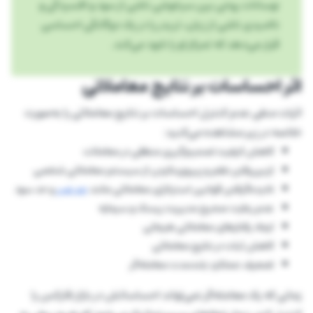
نوسانات روحی بین سرخوشی ناشی از سود و افسردگی و
ناامیدی ناشی از زیان، تریدر را در یک دوگانگی احساسی
قرار می‌دهد که تمرکز او را نابود می‌کند.
اثر احساسات بر نتایج معاملاتی
اثرات منفی عدم کنترل احساسات بر نتایج معاملاتی را به‌صورت
خلاصه در زیر مشاهده می‌کنید:
کاهش کیفیت تصمیم‌گیری منطقی در معاملات
ازبین‌رفتن نظم و پیروی‌‍نکردن از سیستم معاملاتی شخصی
نادیده‌گرفتن قوانین استراتژی معاملاتی مانند
حد ضرر
و حد سود
عدم رعایت صحیح مدیریت ریسک و سرمایه
ایجاد رفتارهای معاملاتی هیجانی
کاهش ثبات در نتایج معاملاتی
تضعیف عملکرد بلندمدت معامله‌گر
زمانی که یک معامله‌گر نمی‌تواند احساساتش در بازار فارکس را