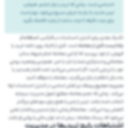
احساسی است. زمانی که تریدر دچار خشم، هیجان،
ترس شدید یا نیاز به جبران سریع می‌شود، بهتر است
برای چند دقیقه تا چند ساعت از چارت فاصله بگیرد.
تکنیک بعدی برای کنترل احساسات در فارکس،
استفاده از
چک‌لیست قبل از معامله
است. قبل از کلیک روی دکمه خرید یا
فروش، از خود بپرسید که آیا این معامله تمام شروط ستاپ
معاملاتی و استراتژی شما را دارد یا خیر. همچنین وضعیت روحی
خود را ارزیابی کنید؛ اگر احساس می‌کنید تحت فشار هستید یا
به‌دنبال انتقام از بازار می‌گردید، معامله را متوقف کنید.
مدیریت صحیح ریسک
نیز نقش اساسی در کنترل احساسات ایفا
می‌کند. زمانی که حجم معامله مطابق اصول مدیریت سرمایه
انتخاب شده باشد، ترس از ضرر یا طمع برای سودهای بزرگ‌تر
کاهش پیدا می‌کند. معامله‌گر زمانی دچار استرس و فشار ذهنی
می‌شود که ریسک معامله، بیش از حد توان مالی یا روانی او باشد.
اشتباهات رایج تریدرها در مدیریت