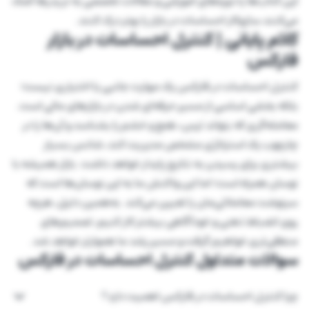
این کتاب‌ها یا دوره‌های آموزشی و مقالات تخصصی به تریدرها کمک
می‌کنند سازوکار احساسات در بازار را بهتر درک کنند.
کلام پایانی | کنترل احساسات در بازار
فارکس
کنترل احساسات در فارکس یک مهارت جانبی یا اختیاری نیست؛
بلکه بخشی اساسی از مسیر حرفه‌ای شدن در بازارهای مالی است.
معامله‌گری که بتواند ترس، طمع و خشم را بشناسد و آن‌ها را در
چارچوب یک استراتژی مشخص مدیریت کند، شانس بسیار
بیشتری برای رسیدن به نتایج پایدار خواهد داشت. بازار همیشه با
نوسان همراه است؛ اما این واکنش ما به این نوسان‌ها است که
سرنوشت معاملاتی‌مان را تعیین می‌کند. به‌همین دلیل، هرچه
روی انضباط ذهنی و خودآگاهی بیشتر کار کنیم، تصمیم‌های
منطقی‌تری خواهیم گرفت و مسیر رشد ما هموارتر خواهد شد.
سوالات متداول کنترل احساسات در فارکس
چرا کنترل احساسات در فارکس اهمیت دارد؟