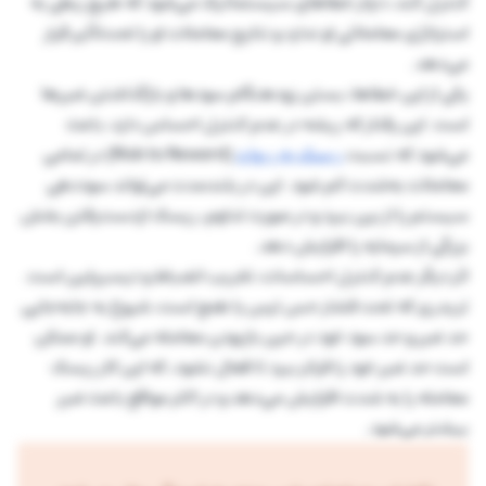
کنترل کند، دچار خطاهای سیستماتیک می‌شود که هیچ ربطی به
استراتژی معاملاتی او ندارد و نتایج معاملات او را تحت‌تأثیر قرار
می‌دهد.
یکی از این خطاها، بستن زودهنگام سودها و بازگذاشتن ضررها
است. این رفتار که ریشه در عدم کنترل احساس دارد، باعث
می‌شود که نسبت
ریسک به ریوارد
(Risk to Reward) در تمامی
معاملات به‌شدت کم شود. این در بلندمدت می‌تواند سوددهی
سیستم را از بین ببرد و در صورت تداوم، ریسک ازدست‌رفتن بخش
بزرگی از سرمایه را افزایش دهد.
اثر دیگر عدم کنترل احساسات، تخریب انضباط و دیسیپلین است.
تریدری که تحت فشار حس ترس یا طمع است، شروع به جابه‌جایی
حد ضرر و حد سود خود در حین بازبودن معامله می‌کند. او ممکن
است حد ضرر خود را فراتر ببرد تا فعال نشود، که این کار ریسک
معامله را به شدت افزایش می‌دهد و در اکثر مواقع باعث ضرر
بیشتر می‌شود.