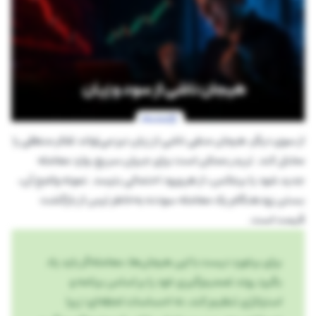
از سوی دیگر، هیجان منفی ناشی از زیان نیز می‌تواند تفکر منطقی را
مختل کند. تریدر ممکن است برای جبران سریع، وارد معامله
جدید شود یا برعکس، از هر ورود احتمالی بترسد. نمونه واضح آن،
بستن زودهنگام یک معامله سودده به‌خاطر ترس از بازگشت
قیمت است.
برای برخورد درست با این هیجان‌ها، معامله‌گر باید یاد
بگیرد روند تصمیم‌گیری خود را بر اساس برنامه و
استراتژی تنظیم کند، نه احساسات لحظه‌ای؛ زیرا