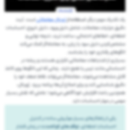
یک تکنیک مهم دیگر،
استفاده از
ژورنال معاملاتی
است. ثبت
دقیق جزئیات معاملات، شامل دلیل ورود، دلیل خروج، احساسات
لحظه‌ای، خطاهای احتمالی، ساعت ترید، نتیجه نهایی و
مشخص‌کردن دلیل سود یا زیان، به معامله‌گر کمک می‌کند
الگوهای رفتاری خود را بشناسد.
بسیاری از اشتباهات معاملاتی تکراری هستند و ریشه در
احساساتی مانند ترس یا طمع دارند. زمانی که این الگوها روی کاغذ
قابل مشاهده می‌شوند، معامله‌گر می‌تواند نقاط ضعف خود را
دقیق شناسایی کند و برای اصلاح آن‌ها برنامه بریزد. ژورنال،
همچنین باعث افزایش خودآگاهی می‌شود؛ عاملی که نقش بسیار
مهمی در مهار احساسات دارد.
یکی از راهکارهای بسیار موثر ولی ساده در کنترل
احساسات لحظه‌ای،
توقف‌های کوتاه‌مدت
در زمان فشار