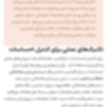
تکرار این چرخه احساسی منجر به خستگی روانی می‌شود.
تریدری که هر روز با ترس و طمع دست‌وپنجه نرم می‌کند
و در پایان روز به دلیل تصمیمات هیجانی، از خود ناراضی
است، به‌تدریج دچار استرس مزمن می‌شود. این استرس
نه تنها بر کیفیت معاملات، بلکه بر زندگی شخصی و
سلامت جسمی او نیز تأثیر منفی می‌گذارد.
تکنیک‌های عملی برای کنترل احساسات
برای کنترل احساسات در فارکس، معامله‌گر باید از روش‌های عملی
و تکرارپذیر استفاده کند. یکی از موثرترین روش‌ها برای کنترل
احساسات در بازار فارکس، داشتن
یک سیستم و پلن معاملاتی
شفاف و مکتوب
است. در این سیستم معاملاتی، تریدر باید
ستاپ‌های معاملاتی، نقطه ورود، میزان حدضرر، تارگت‌های
معامله، مقدار حجم معاملات، میزان ریسک هر معامله، روزهای
ترید، سشن‌ها و ساعات ترید، تعداد معاملات در روز و پلن برداشت
سود را به دقت مشخص کند.