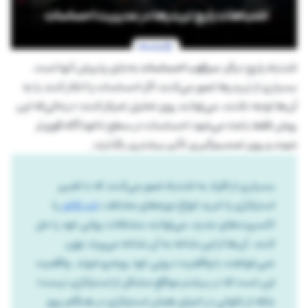
اشتباه رایج دیگر،
سرکوب احساسات
به‌جای پذیرش آ‌نها است.
بسیاری از تریدرها تصور می‌کنند اگر احساسات را انکار کنند یا به
آن‌ها توجه نکنند، می‌توانند روی تحلیل تمرکز کنند؛ درحالی‌که این
روش فقط باعث می‌شود احساسات در سطح ناخودآگاه قوی‌تر
شوند و روی تصمیم‌گیری تأثیر بیشتری بگذارند.
بسیاری از افراد به اشتباه تصور می‌کنند که با تغییر
استراتژی یا خرید انواع دوره‌های مختلف،
اندیکاتور
یا
اکسپرت‌های جدید، می‌توانند مشکلات روانی خود را حل
کنند. آن‌ها از این شاخه به آن شاخه می‌پرند چون
نمی‌خواهند با واقعیت درونی خود روبه‌رو شوند. واقعیت
این است که در بیشتر مواقع مشکل از استراتژی نیست؛
بلکه از ناتوانی در اجرای همان استراتژی در هنگام بروز