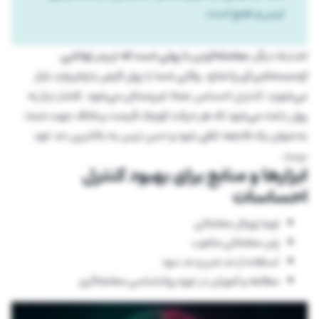
ترس و طمع است.
اشتباه دیگر،
معامله‌کردن با پولی است که تریدر توانایی
ازدست‌دادن آن را ندارد
. وقتی شما با پول قرض یا وام وارد بازار
می‌شوید، کنترل احساس عملا غیرممکن می‌شود. فشار نیاز به
پول باعث می‌شود که هر حرکت کوچک قیمت برخلاف جهت شما،
به‌عنوان یک فاجعه تلقی شود و حس ترس به بالاترین حد خود
برسد.
ابزارها و منابع برای بهبود کنترل
احساسات
تهیه ژورنال معاملاتی
پلن معاملاتی مکتوب
استفاده از حد ضرر و حد سود
مطالعه و آموزش در حوزه روانشناسی معامله‌گری