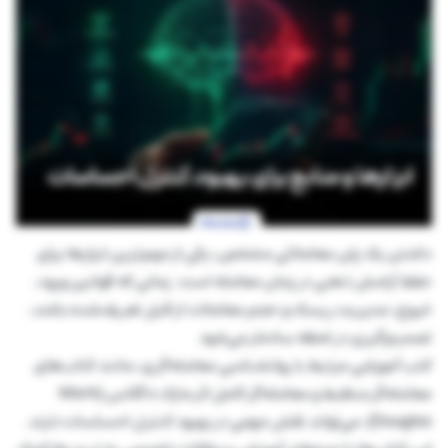
داشتن یک پلن معاملاتی مشخص، یکی از مهم‌ترین ابزارها برای
حفظ آرامش ذهنی در زمان معامله است. زمانی که قوانین ورود،
خروج، مدیریت ریسک و حجم معاملات از قبل تعریف‌شده باشد،
تصمیم‌گیری در لحظه ساده‌تر می‌شود
کتب آموزشی مرتبط با روانشناسی معامله‌گری، مانند کتاب‌های
معامله‌گر منظبط و معامله‌گر کامل اثر مارک داگلاس (Mark
Douglas)، می‌تواند نقش مهمی در بهبود کنترل احساسات دارند.