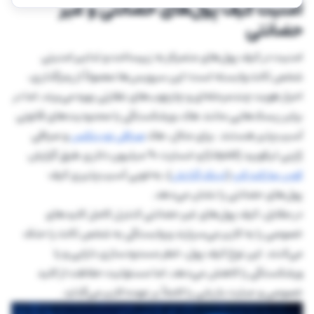
امنیت کیف پول‌های حضانتی و غیر
حضانتی
امنیت در کیف پول‌های متمرکز به زیرساخت و تدابیر امنیتی
شخص ثالث وابسته است؛ این سرویس‌ها معمولاً از رمزگذاری،
احراز هویت چندمرحله‌ای و چارچوب‌های نظارتی بهره می‌برند، اما در
برابر ریسک‌هایی مانند هک، ورشکستگی یا محدودیت‌های قانونی
آسیب‌پذیر هستند. برای مثال، هک
صرافی نوبیتکس
و صرافی
ژاپنی لیکویید (Liquid) و خسارت ۹۰ میلیون دلاری طبق گزارش
کوین مارکت کپ
(
لینک گزارش
)، به‌خوبی آسیب‌پذیری کیف
پول‌های حضانتی را نشان می‌دهد.
در مقابل، کیف پول‌های غیر حضانتی کنترل کامل کلیدهای
خصوصی را به کاربر می‌سپارند و وابستگی به شخص ثالث را حذف
می‌کنند. این نوع کیف پول، خطر مسدودسازی دارایی و یا
ورشکستگی را کاهش می‌دهد، اما مسئولیت حفاظت از کلید
خصوصی و عبارت بازیابی را کاملاً بر عهده کاربر می‌گذارد.