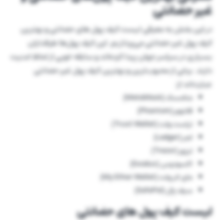
غیر حضانتی
در این بخش به معرفی لیست کیف پول های حضانتی و بهترین
کیف پول غیر حضانتی می‌پردازیم. این کیف پول‌ها طرفداران
بسیاری در سراسر جهان پیدا کرده‌اند و سابقه خوبی از لحاظ امنیت
دارند. برخی از محبوب‌ترین و بهترین کیف پول غیر حضانتی
عبارت‌اند از:
متامسک (MetaMask)
فانتوم (Phantom)
تراست ولت (Trust Wallet)
لجر (Ledger)
ترزور (Trezor)
اکسودوس (Exodus)
مای اتر ولت (My Ether Wallet)
سیف پال (SafePal)
لیست کیف پول های حضانتی