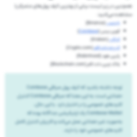
همچنین در زیر لیست برخی از بهترین کیف پول‌های متمرکز را
مشاهده می‌کنید:
بایننس
(Binance)
کوین بیس (
Coinbase
)
کراکن
(Kraken)
کریپتو دات کام
(Crypto.com)
رابین هود (Robinhood)
بلاک چین دات کام (Blockchain.com)
توجه داشته باشید که کیف پول صرافی Coinbase
حضانتی است، به این معنا که صرافی Coinbase کنترل
کلیدهای خصوصی را در اختیار دارد. با این حال،
Coinbase Wallet یک اپلیکیشن جداگانه بوده که
به‌صورت غیر حضانتی عمل می‌کند و کاربران کنترل کامل
کلیدهای خصوصی خود را دارند.