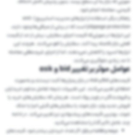
صورتی که بازار به آن سطح برسد، بدون پذیرش کامل اختلاف
قیمتی، معامله انجام شود.
راهکار دیگر، استفاده از ابزارهای مدیریت اسلیپیج (anti-
slippage protection) است که در برخی از صرافی‌ها وجود دارند.
این ابزارها در صورتی‌که قیمت اجرای سفارش، بیش از حد از قیمت
فعلی بازار فاصله پیدا کند، سفارش را لغو می‌کنند. هرچند این
ابزارها اسپرد را کاهش نمی‌دهند، اما از اجرای غیرمنطقی معامله
تا حد زیادی جلوگیری می‌کنند.
عوامل موثر بر تغییر bid و ask
قیمت‌های Bid و Ask در بازار رمزارزها ثابت نیستند و به‌صورت
لحظه‌ای تغییر می‌کنند. این تغییرات نتیجه تعامل مداوم خریداران
و فروشندگان در اوردر بوک است. هر زمان که سفارش‌های خرید یا
فروش جدید وارد بازار شوند یا سفارش‌های قبلی اجرا یا حذف
شوند، بهترین قیمت‌های پیشنهادی نیز تغییر می‌کند. در ادامه
چند عامل تاثیر گذار را مشاهده می‌کنید.
عرضه و تقاضا در بازار:
اگر تعداد خریداران بیشتر شود، قیمت‌های