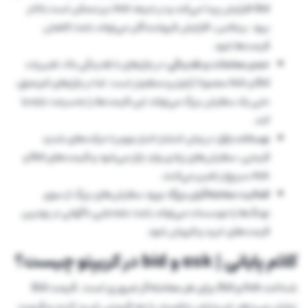
Bid افزایش پیدا می‌کند و در نتیجه Ask نیز ممکن است بالاتر
برود. برعکس، افزایش فروشندگان می‌تواند باعث کاهش
قیمت‌ها شود.
حجم معاملات و نقدینگی:
در بازارهای با نقدینگی بالا، تغییرات
Bid و Ask معمولا آرام‌تر و منظم‌تر است. اما در بازارهای کم‌عمق،
حتی یک سفارش بزرگ می‌تواند این قیمت‌ها را به‌سرعت جابه‌جا
کند.
نوسانات بازار:
در زمان انتشار اخبار مهم یا حرکت‌های شدید
قیمتی، سفارش‌های زیادی وارد بازار می‌شود و قیمت‌های Bid و
Ask سریع‌تر تغییر می‌کنند.
فعالیت معامله‌گران بزرگ:
ورود سفارش‌های بزرگ از سوی
نهنگ‌ها یا موسسات می‌تواند باعث جابه‌جایی ناگهانی در بهترین
قیمت‌های خرید و فروش شود.
کلام پایانی | ask و bid در کریپتو چیست؟
شناخت Ask و Bid برای هر معامله‌گر ضروری است. قیمت Bid
نشان می‌دهد خریداران حاضرند با چه قیمتی خرید کنند و قیمت