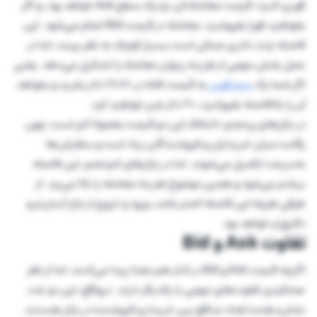
فوری کنید؛ قیمت معامله‌تان نزدیک سطح Ask خواهد بود، و اگر
بخواهید فورا بفروشید، معامله در قیمت Bid انجام می‌شود. این
فاصله چند دلاری ممکن است بسیار کوچک به نظر برسد، اما در
عمل بخش مهمی از هزینه پنهان معامله را تشکیل می‌دهد. یعنی
اگر شما یک
بیت کوین
به قیمت ask در 71020 دلار بخرید و بخواهد
آن را بلافاصله بفروشید، 20 دلار ضرر خواهید کرد.
در بازارهای پرحجم، اختلاف این دو قیمت معمولا کم است، چون
رقابت میان خریداران و فروشندگان زیاد است و سفارش‌ها
به‌سرعت تکمیل می‌شوند. اما در بازارهای کم‌حجم، این فاصله
بیشتر می‌شود و همین موضوع هزینه معامله را بالا می‌برد. از
طرفی هرچه این فاصله کمتر باشد، ورود و خروج از بازار آسان‌تر و
دقیق‌تر خواهد بود.
تفاوت Ask و Bid
اگرچه قیمت Ask و Bid در کنار هم معنا پیدا می‌کنند، اما از نظر
عملکردی تفاوت‌های مهمی با یکدیگر دارند. درواقع، این دو عدد
نشان‌دهنده تضاد منافع بین خریدار و فروشنده در بازار هستند.