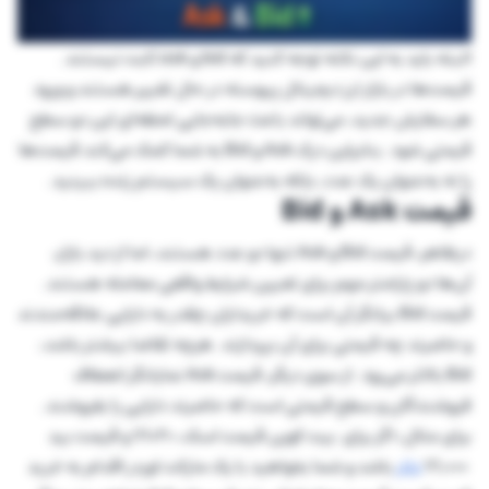
البته باید به این نکته توجه کنید که bid و ask ثابت نیستند.
قیمت‌ها در بازار ارز دیجیتال پیوسته در حال تغییر هستند و ورود
هر سفارش جدید، می‌تواند باعث جابه‌جایی لحظه‌ای این دو سطح
قیمتی شود. بنابراین درک Ask و Bid به شما کمک می‌کند قیمت‌ها
را نه به‌عنوان یک عدد، بلکه به‌عنوان یک سیستم زنده ببینید.
قیمت Ask و Bid
درظاهر، قیمت Bid و Ask تنها دو عدد هستند، اما از دید بازار،
آن‌ها دو پارامتر مهم برای تعیین شرایط واقعی معامله‌ هستند.
قیمت Bid بیانگر آن است که خریداران چقدر به دارایی علاقه‌مندند
و حاضرند چه قیمتی برای آن بپردازند. هرچه تقاضا بیشتر باشد،
Bid بالاتر می‌رود. از سوی دیگر، قیمت Ask نمایانگر انعطاف
فروشندگان و سطح قیمتی است که حاضرند دارایی را بفروشند.
برای مثال، اگر برای بیت‌ کوین قیمت اسک، 71020 و قیمت بید
71,000
دلار
باشد و شما بخواهید با یک مارکت اوردر اقدام به خرید