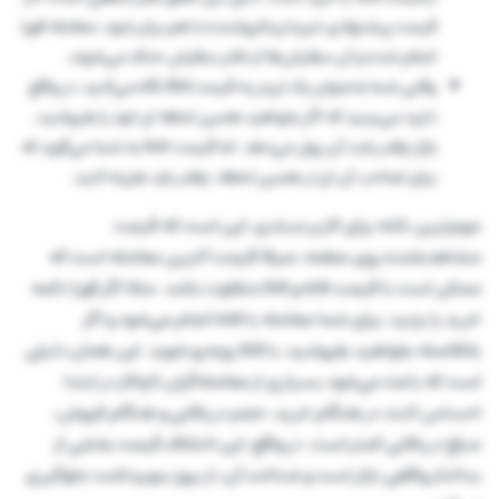
قیمت پیشنهادی خریدار و فروشنده با هم برابر شود، معامله فورا
انجام شده و آن سفارش‌ها از دفتر سفارش حذف می‌شوند.
وقتی شما به‌عنوان یک تریدر به قیمت Bid نگاه می‌کنید، در واقع
دارید می‌بینید که اگر بخواهید همین لحظه ارز خود را بفروشید،
بازار چقدر بابت آن پول می‌دهد. اما قیمت Ask به شما می‌گوید که
برای تصاحب آن ارز در همین لحظه، چقدر باید هزینه کنید.
مهم‌ترین نکته برای کاربر مبتدی، این است که قیمت
مشاهده‌شده روی صفحه، صرفا قیمت آخرین معامله است که
ممکن است با قیمت ask و bid متفاوت باشد. مثلا اگر فورا دکمه
خرید را بزنید، برای شما معامله با ask انجام می‌شود و اگر
بلافاصله بخواهید بفروشید، با bid روبه‌رو شوید. این همان دلیلی
است که باعث می‌شود بسیاری از معامله‌گران تازه‌کار در ابتدا
احساس کنند در هنگام خرید، حجم دریافتی و هنگام فروش،
مبلغ دریافتی کمتر است. در واقع، این اختلاف قیمت بخشی از
ساختار واقعی بازار است و شناخت آن، از بروز سوبرداشت جلوگیری