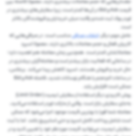
جفت‌ارزهایی که حجم معاملات بیشتری دارند، معمولا فاصله بین
قیمت Ask و Bid در آن‌ها کمتر است، زیرا سفارش‌های بیشتری در
اوردر بوک ثبت شده و رقابت میان خریداران و فروشندگان بالاتر
است.
عامل مهم دیگر،
انتخاب صرافی
مناسب است. در صرافی‌هایی که
کاربران فعال و حجم معاملات بالاتری دارند، معمولا اسپرد
معاملاتشان کمتر است. همچنین زمان معامله هم اهمیت دارد؛
در ساعاتی که فعالیت بازار بیشتر است و معامله‌گران بیشتری در
حال خرید و فروش هستند، اسپرد کاهش پیدا می‌کند. برعکس،
در ساعات کم‌حجم یا هنگام نوسانات شدید، فاصله Ask و Bid
ممکن است افزایش یابد.
روش کاربردی دیگر استفاده از سفارش لیمیت (Limit Order)
به‌جای سفارش بازار است. وقتی از مارکت اوردر استفاده می‌کنید،
معامله شما فورا با بهترین قیمت موجود اجرا می‌شود که ممکن
است شامل پرداخت کامل اسپرد و حتی اسلیپیج باشد. اما با ثبت
سفارش لیمیت، می‌توانید قیمت موردنظر خود را تعیین کنید و در