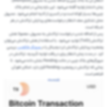
انتقال آن به بلاک چین و اضافه شدن به ممپول (Mempool)،
زمان انتشار اولیه گفته می‌شود. این بازه زمانی در تمام بلاک
چین‌ها بسیار کوتاه است و در کسری از ثانیه انجام می‌شود. ممپول
محل تشکیل صف انتظار درخواست‌های پردازش تراکنش در هر
شبکه است.
پس از اضافه شدن درخواست تراکنش به ممپول، معمولا هش
تراکنش (TxID) تولید می‌شود. با استفاده از هش تراکنش می‌توان
وضعیت پردازش تراکنش ارز دیجیتال را در
مرورگر بلاکچین
بررسی
کرد. در مدت زمان انتظار برای دریافت اولیه تأییدیه، تراکنش در
مرورگرهای بلاک چین در حالت Pending نشان داده می‌شود. تا
زمانی که تراکنش در وضعیت Pending قرار دارد، امکان لغو آن
فراهم است.