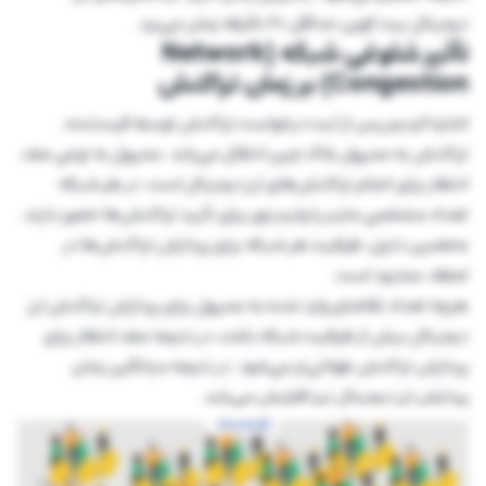
دیجیتال بیت کوین حداقل 60 دقیقه زمان می‌برد.
تأثیر شلوغی شبکه (Network
Congestion) بر زمان تراکنش
اشاره کردیم پس از ثبت درخواست تراکنش توسط فرستنده،
تراکنش به ممپول بلاک چین انتقال می‌یابد. ممپول به نوعی صف
انتظار برای انجام تراکنش‌های ارز دیجیتال است. در هر شبکه
تعداد مشخصی ماینر یا ولیدیتور برای تأیید تراکنش‌ها حضور دارند.
به‌همین دلیل، ظرفیت هر شبکه برای پردازش تراکنش‌ها در
لحظه، محدود است.
هرچه تعداد تقاضای وارد شده به ممپول برای پردازش تراکنش ارز
دیجیتال بیش از ظرفیت شبکه باشد، در نتیجه صف انتظار برای
پردازش تراکنش طولانی‌‌تر می‌شود. در نتیجه میانگین زمان
پردازش ارز دیجیتال نیز افزایش می‌یابد.