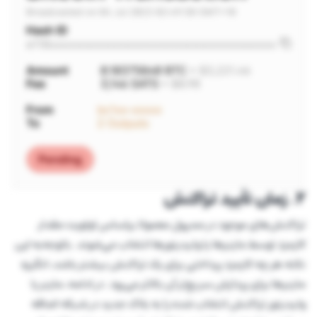
2. زمان تأیید تراکنش
تراکنش‌های موجود در ممپول معمولا براساس اولویت مقدار
کارمزد توسط ماینرها یا ولیدیتورها انتخاب می‌شوند. باتوجه‌به این
نکته هر چه کارمزد پرداختی برای یک تراکنش بیشتر باشد، انگیزه
ماینرها برای پردازش سریع‌تر آن بالاتر می‌رود. در ادامه، ماینر یا
ولیدیتور تراکنش انتخاب شده را به بلاک جدید در شبکه اضافه