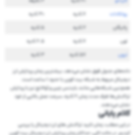
کاردانو
20 ثانیه
2 دقیقه
پولکادات
6 ثانیه
30 ثانیه
پالیگان
2 ثانیه
5 ثانیه
تون
6 ثانیه
2.5 ثانیه
ترون
57 ثانیه
3 ثانیه
داده‌های جدول فوق نشان می‌دهد، بیشترین زمان پردازش ارز
دیجیتال مربوط به شبکه بیت کوین با حدود 1 ساعت است.
همچنین شبکه‌هایی مانند بایننس چین و آوالانچ نیز با پردازش
تراکنش‌ها ظرف مدت زمان 2 ثانیه، سرعت عمل بالایی از خود
نشان می‌دهند.
کلام پایانی
در این مطلب، زمان تایید تراکنش های ارز دیجیتال را بررسی
کردیم. در حالت کلی، حداکثر زمان پردازش ارز دیجیتال بیت کوین