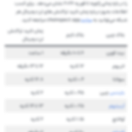
را در بازه زمانی ژانویه تا فوریه 2026 نشان می‌دهد. برای کسب
اطلاعات به‌روز درباره زمان تایید تراکنش های ارز دیجیتال هر
شبکه می‌توانید به
سایت
chainspect.app مراجعه کنید.
زمان تایید تراکنش
بلاک چین
بلاک تایم
ارز دیجیتال
بیت کوین
6 تا 10 دقیقه
1 ساعت
اتریوم
12 ثانیه
12 تا 13 دقیقه
سولانا
0.4 ثانیه
12.8 ثانیه
بایننس
چین
0.45 ثانیه
2 ثانیه
آربیتروم
0.25 ثانیه
13 تا 14 ثانیه
آوالانچ
1.15 ثانیه
2 ثانیه