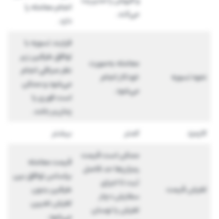
و فروش را مدیریت
انجام معامله را
می‌کند.
دارد.
فرایند تسویه با
توافق طرفین زیر
معامله به‌صورت
نظر صرافی انجام
نحوه تسویه
خودکار انجام
می‌شود و ممکن
می‌شود.
است فوری یا
زمان‌بر باشد.
کارمزد
کمتر
بیشتر
ممکن است قیمت
قیمت معامله
رمزارزها حد فاصل
براساس توافق بین
ثبت تا اجرای
لغزش قیمت
طرفین بدون
سفارش دچار
لغزش تعیین
لغزش یا نوسان
می‌شود.