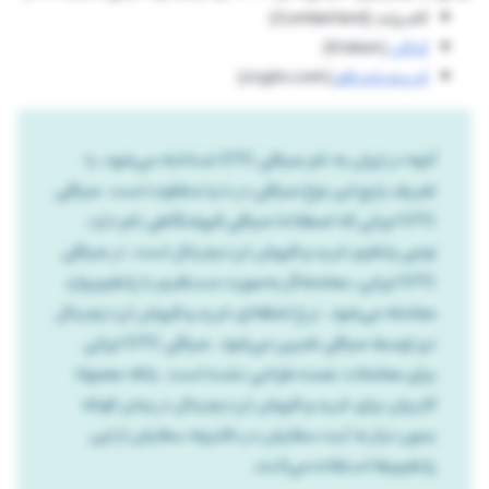
کامبرلند (Cumberland)
کراکن
(Kraken)
کریپتو دات کام
(crypto.com)
آنچه در ایران به نام صرافی OTC شناخته می‌شود، با
تعریف رایج این نوع صرافی در دنیا متفاوت است. صرافی
OTC ایرانی که اصطلاحا صرافی فروشگاهی نام دارد،
نوعی پلتفرم خرید و فروش ارز دیجیتال است. در صرافی
OTC ایرانی، معامله‌گر به‌صورت مستقیم با پلتفرم وارد
معامله می‌شود. نرخ لحظه‌ای خرید و فروش ارز دیجیتال
نیز توسط صرافی تعیین می‌شود. صرافی OTC ایرانی
برای معاملات عمده طراحی نشده است. بلکه معمولا
کاربران برای خرید و فروش ارز دیجیتال در زمان کوتاه
بدون نیاز به ثبت سفارش در دفترچه سفارش از این
پلتفرم‌ها استفاده می‌کنند.