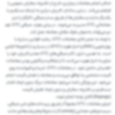
امکان انجام معاملات رمزارزی خارج از دفترچه سفارش عمومی را
فراهم می‌کند. در این ساختار، کاربران نیازی به ارتباط مستقیم با
یکدیگر ندارند و سفارش‌ها از طریق بستر صرافی، کارگزار یا میز
معاملاتی OTC مدیریت می‌شوند. در برخی موارد، صرافی OTC خود
نیز می‌تواند به‌عنوان طرف مقابل معامله عمل کند.
با توجه به حجم بالای معاملات OTC، رعایت قوانین مبارزه با
پول‌شویی (AML) و احراز هویت (KYC) در بسیاری از کشورها الزامی
است. به همین دلیل، اکثر صرافی‌های OTC معتبر کاربران خود را
ملزم به احراز هویت می‌کنند تا از شفافیت و قانونی بودن معاملات
اطمینان حاصل شود. در معاملات OTC، خریدار و فروشنده روی
قیمت مشخصی به توافق می‌رسند و معامله با همان قیمت انجام
می‌شود. این ویژگی باعث می‌شود معاملات بزرگ بدون ایجاد فشار
مستقیم بر دفترچه سفارش و بدون ایجاد لغزش قیمت
(Slippage) قابل توجه انجام شوند.
اجرای معاملات OTC معمولاً از طریق زیرساخت‌های امن صرافی،
سیستم‌های حضانتی (Custody) یا سازوکارهای واسطه‌ای مانند