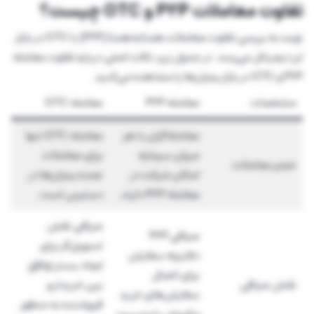
تفاوت معاملات P2P و OTC چیست؟
نوبت به بررسی تفاوت معاملات همتابه‌همتا (P2P) با OTC در بازار
ارز دیجیتال می‌رسد. در جدول زیر، نکات اصلی درباره تفاوت معامله
P2P و OTC در بازار رمزارزها را مشاهده می‌کنید.
مشخصات
معامله P2P
معامله OTC
معامله‌گران با هر
معامله OTC تنها
میزان سرمایه
برای معاملات
حجم معاملات
امکان شرکت در
عمده رمزارزها در
معامله P2P دارند.
دسترس است.
صرافی نقش
صرافی P2P
تسهیل‌گر برای
دفترچه سفارش
ایجاد بستر توافق
برای اتصال
نقش صرافی
بین خریدار و
سفارش‌های خرید
فروشنده به منظور