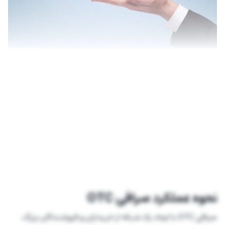
نحوه عملکرد صرافی OTC
صرافی OTC با ایجاد یک شبکه از خریداران و فروشندگان بزرگ،