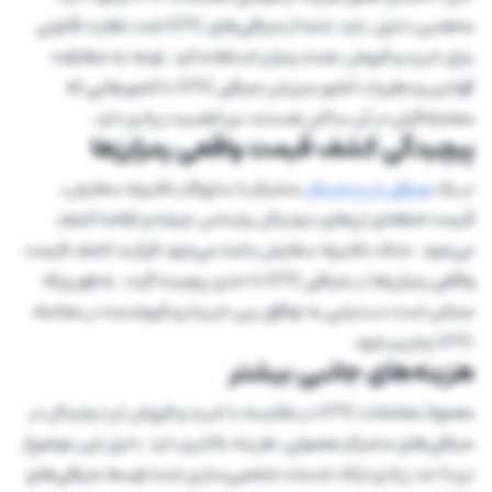
به‌همین دلیل، باید حتما از صرافی‌های OTC تحت نظارت قانونی
برای خرید و فروش عمده رمزارز استفاده کرد. توجه به مطابقت
قوانین و مقررات کشور میزبان صرافی OTC با کشورهایی که
معامله‌گران در آن ساکن هستند نیز اهمیت زیادی دارد.
پیچیدگی کشف قیمت واقعی رمزارزها
در یک
صرافی ارز دیجیتال
متمرکز با سازوکار دفترچه سفارش،
قیمت لحظه‌ای ارزهای دیجیتال براساس عرضه و تقاضا کشف
می‌شود. حذف دفترچه سفارش باعث می‌شود فرآیند کشف قیمت
واقعی رمزارزها در صرافی OTC تا حدی پیچیده گردد. به‌طوری‌که
ممکن است دستیابی به توافق بین خریدار و فروشنده در معامله
OTC زمان‌بر شود.
هزینه‌های جانبی بیشتر
معمولا معاملات OTC در مقایسه با خرید و فروش ارز دیجیتال در
صرافی‌های متمرکز معمولی، هزینه بالاتری دارد. دلیل این موضوع
نیز تا حد زیادی ارائه خدمات شخصی‌سازی شده توسط صرافی‌های