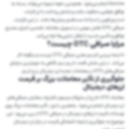
Escrow انجام می‌شود. همچنین نحوه تسویه می‌تواند بسته به
توافق طرفین متفاوت باشد و شامل پرداخت با ارز فیات،
استیبل‌کوین یا مبادله مستقیم رمزارزها باشد. در این فرایند،
صرافی OTC نقش مهمی در تسهیل معامله، تضمین اجرای صحیح
توافق و تأمین امنیت انتقال دارایی‌ها ایفا می‌کند.
مزایا صرافی OTC چیست؟
تا اینجا بررسی کردیم معنی صرافی OTC چیست و چگونه کار
می‌کند. در این بخش قصد داریم نیم نگاهی به مهم‌ترین مزایای
صرافی‌های OTC در معاملات عمده ارز دیجیتال بیندازیم.
جلوگیری از تأثیر معاملات بزرگ بر قیمت
ارزهای دیجیتال
معامله OTC خارج از سازوکار مرسوم دفترچه سفارش صرافی‌های
ارز دیجیتال انجام می‌شود. به‌همین دلیل، تأثیر معاملات بزرگ روی
نوسانات قیمت ارزهای دیجیتال در صرافی OTC از بین می‌رود. این
موضوع به جلوگیری از ایجاد آشفتگی قیمت در بازار ارز دیجیتال