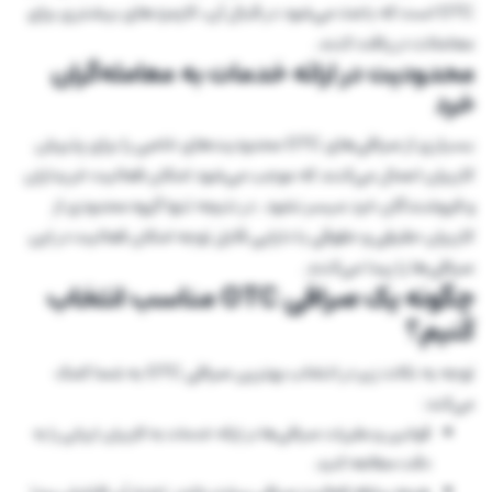
OTC است که باعث می‌شود در قبال آن، کارمزدهای بیشتری برای
معاملات دریافت کنند.
محدودیت در ارائه خدمات به معامله‌گران
خرد
بسیاری از صرافی‌های OTC محدودیت‌های خاصی را برای پذیرش
کاربران اعمال می‌کنند که موجب می‌شود امکان فعالیت خریداران
و فروشندگان خرد میسر نشود. در نتیجه تنها گروه محدودی از
کاربران حقیقی و حقوقی با دارایی قابل توجه امکان فعالیت در این
صرافی‌ها را پیدا می‌کنند.
چگونه یک صرافی OTC مناسب انتخاب
کنیم؟
توجه به نکات زیر در انتخاب بهترین صرافی OTC به شما کمک
می‌کند:
قوانین و مقررات صرافی‌ها در ارائه خدمات به کاربران ایرانی را به
دقت مطالعه کنید.