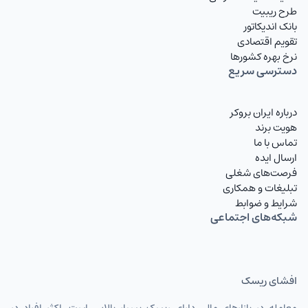
طرح ریبیت
OMRIRT
ریال عمان تومان
بانک اندیکاتور
تقویم اقتصادی
QARIRT
ریال قطر تومان
نرخ بهره کشورها
دسترسی سریع
IQDIRT
دینار عراق
درباره ایران بروکر
TRYIRT
لیر ترکیه
هویت برند
RUBIRT
تماس با ما
روبل روسیه تومان
ارسال ایده
AZNIRT
منات آذربایجان
فرصت‌های شغلی
تبلیغات و همکاری
AMDIRT
درام ارمنستان
شرایط و ضوابط
شبکه‌های اجتماعی
AFNIRT
افغانی
GELIRT
لاری گرجستان تومان
افشای ریسک
SYPIRT
پوند سوریه تومان
معامله در بازارهای مالی دارای ریسک بسیار بالایی است. اکثر افراد در