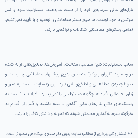
INRIRT
روپیه هند
بازارهای مالی سرمایه‌ی خود را از دست می‌دهند. مسئولیت سود و ضرر
KRWIRT
وون کره جنوبی تومان
هرکس با خود اوست. ما هیچ بستر معاملاتی را توصیه و یا تأیید نمی‌کنیم.
تمامی بسترهای معاملاتی اشکالات و نواقصی دارند.
MYRIRT
رینگیت مالزی تومان
THBIRT
بات تایلند
SGDIRT
دلار سنگاپور تومان
سلب مسئولیت: کلیه مطالب، مقالات، آموزش‌ها، تحلیل‌های ارائه شده
HKDIRT
دلار هنگ‌کنگ تومان
در وبسایت “ایران بروکر” متضمن هیچ پیشنهاد معاملاتی‌ای نیست و
صرفا جنبه‌ی مطالعاتی و اطلاع‌رسانی دارد. این وبسایت نسبت به ضرر و
PHPIRT
پزو فیلیپین تومان
زیان احتمالی افراد هیچگونه مسئولیتی را نمی‌پذیرد. افراد باید نسبت به
IDRIRT
روپیه اندونزی تومان
ریسک‌های ذاتی بازارهای مالی آگاهی داشته باشند و قبل از اقدام به
TWDIRT
دلار تایوان تومان
هرگونه سرمایه‌گذاری مطمئن شوند که تجربه و دانش کافی را دارند.
VNDIRT
دونگ ویتنام تومان
© انتشار و کپی‌برداری از مطالب سایت بدون ذکر منبع و لینک‌دهی ممنوع است.
SEKIRT
کرون سوئد