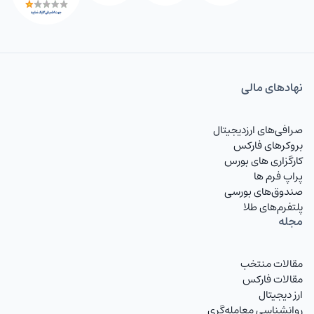
EURUSD
یورو به دلار
USDCAD
دلار به دلار کانادا
USDCHF
دلار به فرانک
نهاد‌های مالی
USDJPY
دلار به ین
صرافی‌های ارزدیجیتال
GBPUSD
پوند به دلار
بروکرهای فارکس
کارگزاری های بورس
AUDUSD
دلار استرالیا
پراپ فرم ها
صندوق‌های بورسی
NZDUSD
دلار نیوزلند
پلتفرم‌های طلا
مجله
TMTIRT
منات ترکمنستان
USDIRT
دلار آمریکا
مقالات منتخب
مقالات فارکس
EURIRT
یورو
ارز دیجیتال
روانشناسی معامله‌گری