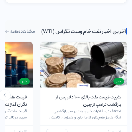
آخرین اخبار نفت خام وست تگزاس (WTI)
مشاهده
همه
خبر
خبر
تثبیت قیمت نفت بالای ۱۰۰ دلار پس از
بازگشت ترامپ از چین
نگران آغاز تنش‌ه
اختلاف در مذاکرات خاورمیانه بر سر بازگشایی
قیمت نفت آمریکا پس
تنگه هرمز همچنان ادامه دارد و همزمان کاهش
سوی دونالد ترامپ و
جریان صادرات نفت…
بسته…
3 ماه پیش
3 ماه پیش