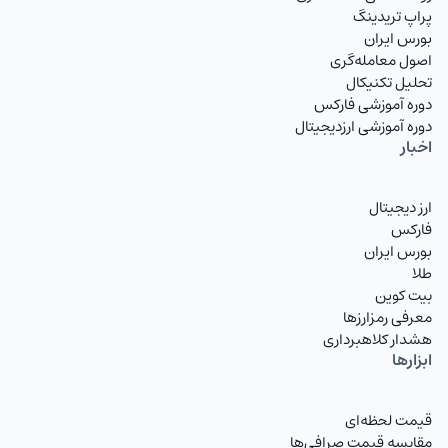
GBPIRT
پوند انگلیس
پراپ تریدینگ
بورس ایران
CHFIRT
فرانک سوئیس
اصول معامله‌گری
تحلیل تکنیکال
AUDIRT
دلار استرالیا تومان
دوره آموزشی فارکس
دوره آموزشی ارزدیجیتال
CADIRT
دلار کانادا
اخبار
JPYIRT
ین ژاپن
ارز دیجیتال
CNYIRT
یوان چین
فارکس
بورس ایران
NZDIRT
دلار نیوزیلند تومان
طلا
بیت کوین
AEDIRT
درهم امارات
معرفی رمزارزها
هشدار کلاهبرداری
SARIRT
ریال عربستان تومان
ابزارها
KWDIRT
دینار کویت
قیمت لحظه‌ای
BHDIRT
دینار بحرین تومان
مقایسه قیمت صرافی‌ها