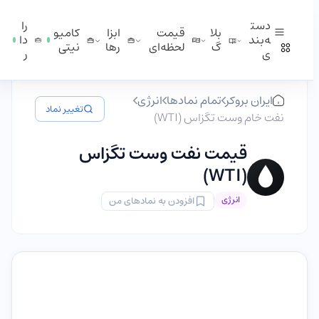
دست
را
بلا
قیمت
ابزا
کامیو
ه‌بند
دا
گ
لحظه‌ای
ر‌ها
نیتی
ی
ر
ایران بروکر
تمام نمادها
انرژی
تغییر نماد
نفت خام وست تگزاس (WTI)
قیمت نفت وست تگزاس
(WTI)
انرژی
افزودن به نمادهای من