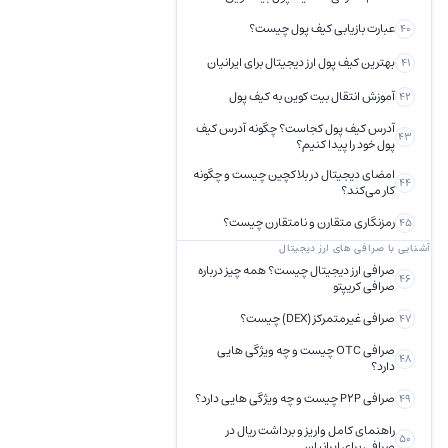
عبارت بازیابی کیف پول چیست؟
40
بهترین کیف پول ارز دیجیتال برای ایرانیان
41
آموزش انتقال بیت کوین به کیف پول
42
آدرس کیف پول کجاست؟ چگونه آدرس کیف
43
پول خود را پیدا کنیم؟
امضای دیجیتال در بلاکچین چیست و چگونه
44
کار می‌کند؟
رمزنگاری متقارن و نامتقارن چیست؟
45
آشنایی با صرافی های ارز دیجیتال
صرافی ارز دیجیتال چیست؟ همه چیز درباره
46
صرافی کریپتو
صرافی‌ غیرمتمرکز (DEX) چیست؟
47
صرافی OTC چیست و چه ویژگی هایی
48
دارد؟
صرافی P2P چیست و چه ویژگی هایی دارد؟
49
راهنمای کامل واریز و برداشت ریال در
50
صرافی برای ایرانیان