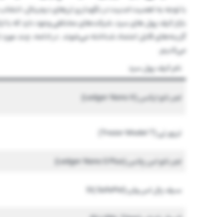
با توجه به اهمیت امنیت در نگهداری ارزهای دیجیتال، انتخاب
بازار کیف پول های سرد، شرکت‌های مختلفی وجود دارد که با ار
گزینه‌های قابل اعتماد شناخته می‌شوند. در ادامه، چند مورد ا
می‌کنیم.
نام کیف پول سرد
لجر نانو ایکس (Ledger Nano X)
ترزور تی (Trezor Model T)
لجر نانو اس پلاس (Ledger Nano S Plus)
سیف پال اس وان (SafePal )S1