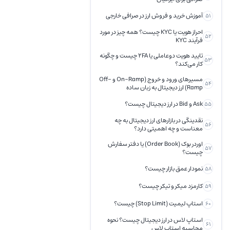
آموزش خرید و فروش ارز در صرافی خارجی
51
احراز هویت یا KYC چیست؟ همه چیز در مورد
52
فرآیند KYC
تایید هویت دوعاملی یا 2FA چیست و چگونه
53
کار می‌کند؟
مسیرهای ورود و خروج (On-Ramp و Off-
54
Ramp) ارز دیجیتال به زبان ساده
Ask و Bid در ارز دیجیتال چیست؟
55
نقدینگی در بازارهای ارز دیجیتال به چه
56
معناست و چه اهمیتی دارد؟
اوردر بوک (Order Book) یا دفتر سفارش
57
چیست؟
نمودار عمق بازار چیست؟
58
کارمزد میکر و تیکر چیست؟
59
استاپ لیمیت (Stop Limit) چیست؟
60
استاپ لاس در ارز دیجیتال چیست؟ نحوه
61
محاسبه استاپ لاس