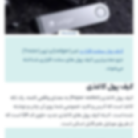
کیف پول سخت افزاری
لجر (Ledger) و تزور (Trezor)
جزو معتبرترین کیف پول های سخت افزاری شناخته
می‌شوند.
کیف پول کاغذی
کیف پول کاغذی (Paper wallet) به معنای واقعی کلمه، یک تکه
کاغذ است که آدرس و کلید خصوصی شما روی آن چاپ و نوشته
شده است. البته کیف پول های کاغذی جدید حاوی کد QR است که
از طریق موبایل هم قابل اسکن است.