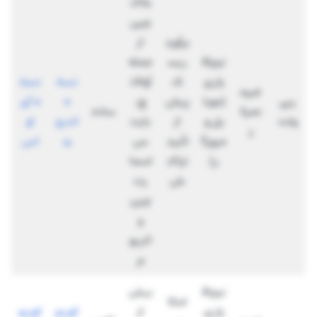
بلاک‌
چین
برآورد
از
نرم‌اف
ریس
جمله
زاری
ک
آوالان
نسخ
نسخ
غیرم
ربی
(موبا
پیش
چ،
ه
ه آی
تمرک
ساده
ولت
یل و
از
باینن
اندرو
او
ز
مرورگ
تأیید
س
ید
اس
ر)
تراکن
اسما
ش
رت
چین
و
اتریو
م
نرم‌اف
بیش
امکا
زاری
از
کوینو
کوینو