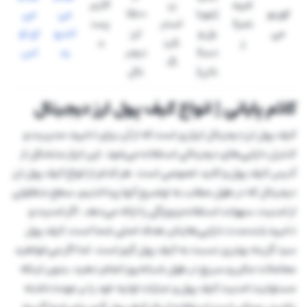
غیرم
ن
کاربر
کوینو
(موبا
۱۵۰۰
می
می
تمرک
استی
پسن
می
یل و
ارز
اندرو
ای او
ز
کین
د
دسک
دیجی
ید
اس
گ
تاپ)
تال
کلام پایانی | انواع کیف پول ارز دیجیتال
کیف پول ارز دیجیتال ابزاری است که از آن برای ذخیره، مدیریت و
کنترل دارایی‌های دیجیتالی استفاده می‌شود. این ابزار متشکل از
آدرس کیف پول و کلید خصوصی است. هر کدام از انواع کیف پول ارز
دیجیتال که در طول مطلب به توضیح آنها پرداختیم، سطح متفاوتی
از امنیت، سهولت استفاده و ویژگی را ارائه می‌دهد. اگر امنیت و
ذخیره بلندمدت دارایی‌هایتان هدف اصلی شما است، کیف پول
سرد گزینه بهتری نسبت به کیف پول گرم است. اما اگر می‌خواهید
معاملات مکرر و سریع در طول شبانه‌روز انجام دهید، بدون اینکه
مسئولیت امنیت کیف پول و عبارات اولیه خود را بر عهده داشته