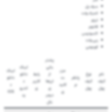
سیف پل
اتمیک ولت
ترزور
فانتوم
اکسودوس
ربی ولت
کوینومی
پشتی
بانی
لینک
مزی
لینک
نام
نوع
از
رابط
دانلو
پلتفر
ت
دانلو
کیف
کیف
ارزها
کاربر
د
م
کلید
د
پول
پول
ی
ی
اندرو
ی
IOS
دیجی
ید
تال