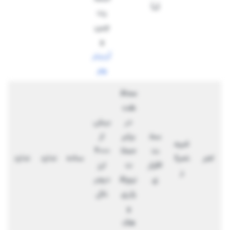
ل)
رت
چین
و
آربیتر
وم
محاف
ظت
در
بیش
سخ
برابر
از
غیرم
ت
حملا
4000
لجر
تمرک
ساده
ندارد
ندارد
افزار
ت
ارز
ز
ی
نرم‌اف
دیجی
زاری
تال
و
هک