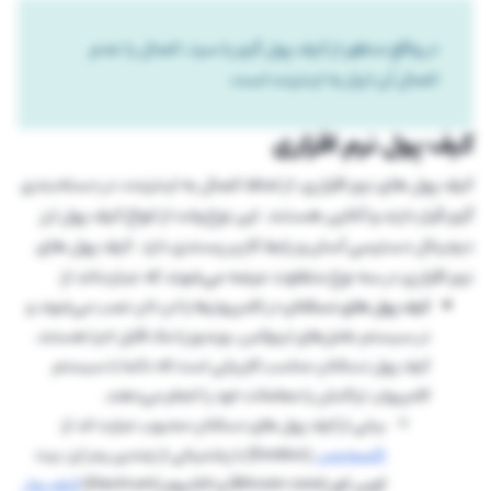
در واقع منظور از کیف پول گرم یا سرد، اتصال یا عدم
اتصال آن ابزار به اینترنت است.
کیف پول‌ نرم افزاری
کیف پول های نرم افزاری، از لحاظ اتصال به اینترنت، در دسته‌بندی
گرم قرار دارند و آنلاین هستند. این نوع ولت از انواع کیف پول ارز
دیجیتال دسترسی آسان و رابط کاربر پسندی دارد. کیف پول های
نرم افزاری در سه نوع متفاوت عرضه می‌شوند که عبارت‌اند از:
کیف پول های دسکتاپ
در کامپیوترها یا لپ تاپ نصب می‌شوند و
در سیستم عامل‌های لینوکس، ویندوز یا مک قابل اجرا هستند.
کیف پول دسکتاپ مناسب کاربرانی است که دائما با سیستم
کامپیوتر، تراکنش یا معاملات خود را انجام می‌دهند.
برخی از کیف پول های دسکتاپ محبوب عبارت اند از:
اکسودوس
(Exodus) با پشتیبانی از چندین رمز ارز، بیت
کوین کور (Bitcoin core) و الکتروم (Electrum)
کیف پول