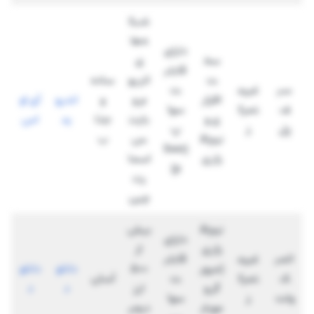
شبک
ه‌ها
دارای
سخ
ی
قابلی
ت
اتریو
ساده
سی
غیرم
ت
افزار
م و
و
اندرو
آی او
ف
تمرک
سوا
ی و
باینن
جذا
ید
اس
پل
ز
پ
نرم‌اف
س
ب
(Swa
زاری
اسما
p)
رت
چین
نرم‌اف
بیش
دارای
زاری
از
اتمی
غیرم
قابلی
(مرور
۵۰۰
دانلو
دانلو
ک
تمرک
ت
آسان
گر و
ارز
د
د
ولت
ز
سوا
موبای
دیجی