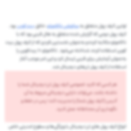
اولین کیف پول متعلق به
ساتوشی ناکاموتو
، خالق
بیت کوین
بود.
کیف پول دومی که گزارش شده متعلق به هال فینی بود که با
ناکاموتو مکاتبه کرده و به‌عنوان نخستین فردی که از کیف پول بیت
کوین استفاده کرده، شناخته می‌شود. ناکاموتو 10 بیت‌کوین را
به‌عنوان آزمایش برای فینی ارسال کرد و این امر موجب آغاز
استفاده از کیف پول ارزهای دیجیتال شد.
هر کسی که کلید خصوصی کیف پول ارز دیجیتال شما را
داشته باشد، می‌تواند دارایی دیجیتالی مربوط به آن
آدرس (کیف پول شما) را مدیریت کند؛ پس در حفظ و
نگهداری آن محتاطانه عمل کنید.
انواع کیف پول‌ های ارز دیجیتال با ویژگی‌ها و سطوح امنیتی خاص