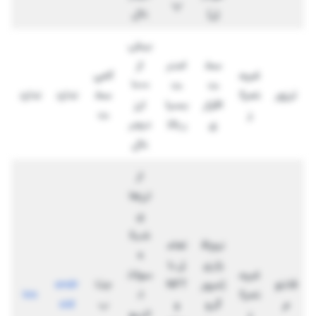
پ
ل)
تال
بیش
سخ
امنی
از
غیرم
کمی
ت
ت
۱۰۰۰
ترزور
تمرک
سخ
ندارد
ندارد
افزار
بسیا
ارز
ز
ت
ی
ر بالا
دیجی
تال
از
ارزها
ی
شبک
نرم‌اف
تعام
ه
زاری
ل با
غیرم
سولان
فانتو
(مرور
NFT
جذا
andr
تمرک
ا،
ios
م
گر و
و
ب
oid
ز
اتریو