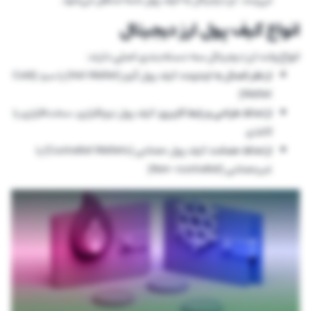
انواع کیف پول ارز دیجیتال
انواع ولت ارز دیجیتال سه دسته‌بندی اصلی دارند:
از نظر اتصال به اینترنت:
کیف پول گرم (Hot Wallet) یا سرد (Cold
Wallet)
از لحاظ طراحی و رابط کاربری:
کیف پول نرم‌افزاری، سخت‌افزاری یا
کاغذی
از لحاظ حضانت:
کیف پول حضانتی (Custodial Wallets) یا
غیرحضانتی (Non-custodial)