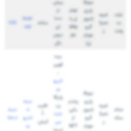
نرم‌اف
بیش
زاری
تعام
از
تراس
غیرم
(مرور
ل با
۱۰۰۰
Andr
ت
تمرک
ساده
IOS
گر و
dAp
ارز
oid
ولت
ز
موبای
ps
دیجی
ل)
تال
بیت
کوین
،
اتریو
م
،
نرم‌اف
پلیگا
زاری
پشتی
نسخ
غیرم
ن،
تقریب
متام
(مرور
بانی
ه
نسخ
تمرک
باینن
اً
سک
گر و
از
اندرو
ه ios
ز
س
آسان
موبای
NFT
ید
اسما