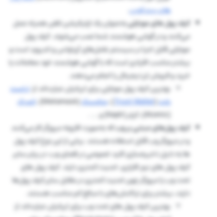
های بیت کوین
.
کیف پول های موبایلی
به‌عنوان یک اپلیکیشن تلفن همراه عمل
می‌کنند و در گوشی هوشمند شما نصب می‌شوند. کیف پول
موبایلی قابل اجرا در سیستم عامل‌های آی‌اواس و اندروید است و
بیشتر مناسب افرادی است که با گوشی هوشمند خود معاملات یا
خرید و فروش ارز دیجیتال را انجام می‌دهند.
بهترین کیف پول موبایلی برای ایرانیان عبارت‌اند از:
تراست
ولت
(
Trust Wallet
)،
متامسک
(Metamask)،
اتمیک
(Atomic)، کپلر (Keplr) و … .
کیف پول‌های مبتنی بر وب
که به‌صورت افزونه مرورگر کار می‌کنند
و در مرورگر وب قابل استفاده هستند. برخی از این نوع کیف پول
ها به دلیل ذخیره‌سازی کلید خصوصی در فضای وب، در برابر سایر
کیف پول های نرم افزاری، امنیت کمتری دارند. کیف پول های
تحت وب یا مرورگر چون امنیت کمتری در مقابل سایر کیف پول‌ها
دارند، بیشتر برای تراکنش‌های با مبالغ کم مناسب هستند.
بهترین کیف پول های تحت وب برای ایرانیان عبارت‌اند از: