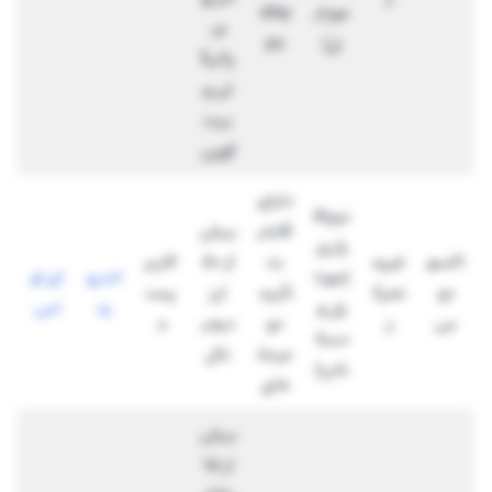
موبای
dAp
م،
ل)
ps
پالیگ
ان و
بیت
کوین
دارای
نرم‌اف
قابلی
بیش
زاری
اکسو
غیرم
ت
از ۵۰
کاربر
(موبا
اندرو
ای او
دو
تمرک
تأیید
ارز
پسن
یل و
ید
اس
س
ز
دو
دیجی
د
دسک
مرحل
تال
تاپ)
ه‌ای
بیش
از ۱۵