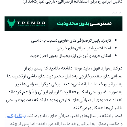
دلایل ایرانیان برای استفاده از صرافی خارجی عبارت‌اند از:
×
AD
کارمزد پایین‌تر صرافی‌های خارجی نسبت به داخلی
امکانات بیشتر صرافی‌های خارجی
امکان خرید و فروش ارز دیجیتال بدون احراز هویت
در کنار موارد فوق، باید توجه داشته باشید که بسیاری از
صرافی‌های معتبر خارجی به‌دلیل محدودیت‌های ناشی از تحریم‌ها
به ایرانیان خدمات ارائه نمی‌دهند. برخی دیگر از صرافی‌ها نیز
به‌صورت غیررسمی امکان فعالیت کاربران ایرانی را فراهم کرده‌اند.
تعداد محدودی از صرافی‌های خارجی وجود دارند که به‌صورت رسمی
با ایرانی‌ها همکاری می‌کنند.
ضمن اینکه در سال‌های اخیر، صرافی‌های زیادی مانند
بینگ ایکس
و مکسی مدتی به ایرانیان خدمات ارائه می‌دادند؛ اما پس از چند