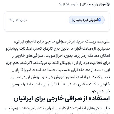
آموزش ارز دیجیتال | ‌
درس 51 از 90
آموزش ارز دیجیتال
| ‌
درس 51 از 90
علی‌رغم ریسک خرید ارز در صرافی خارجی برای کاربران ایرانی،
بسیاری از معامله‌گران به دلیل نرخ کارمزد کمتر، امکانات بیشتر و
امکان معامله رمزارزها بدون احراز هویت، صرافی‌های خارجی را
برای فعالیت در بازار ارز دیجیتال انتخاب می‌کنند. اگر شما هم جزو
این دسته از معامله‌گران هستید، حتما مطلب حاضر را تا پایان
دنبال کنید. در ادامه، ضمن آموزش خرید و فروش ارز در صرافی
خارجی، نکات طلایی که هر معامله‌گر ایرانی باید بداند را بررسی
خواهیم کرد.
استفاده از صرافی خارجی برای ایرانیان
نظرسنجی‌های انجام‌شده از کاربران ایرانی نشان می‌دهد مهم‌ترین