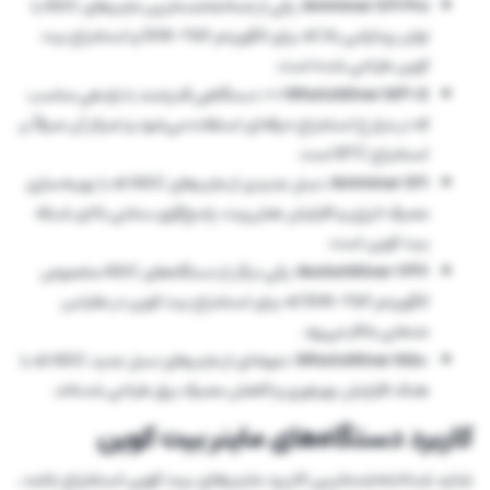
Antminer S19 Pro:
یکی از شناخته‌شده‌ترین ماینرهای ASIC با
توان پردازشی بالا که برای الگوریتم SHA-256 و استخراج بیت
کوین طراحی شده است.
WhatsMiner M30S++:
دستگاهی قدرتمند با بازدهی مناسب
که در مزارع استخراج حرفه‌ای استفاده می‌شود و تمرکز آن صرفاً بر
استخراج BTC است.
Antminer S21:
نسل جدیدی از ماینرهای ASIC که با بهینه‌سازی
مصرف انرژی و افزایش هش‌ریت، پاسخ‌گوی سختی بالای شبکه
بیت کوین است.
AvalonMiner 1246:
یکی دیگر از دستگاه‌های ASIC مخصوص
الگوریتم SHA-256 که برای استخراج بیت کوین در مقیاس
صنعتی به‌کار می‌رود.
WhatsMiner M50:
نمونه‌ای از ماینرهای نسل جدید ASIC که با
هدف افزایش بهره‌وری و کاهش مصرف برق طراحی شده‌اند.
کاربرد دستگاه‌های ماینر بیت کوین
شاید شناخته‌شده‌ترین کاربرد ماینرهای بیت کوین استخراج باشد،