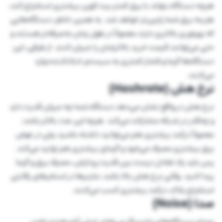
هرچه دستگاه بتواند با برق کمتر بیت کوین بیشتری استخراج کند،
هزینه برق شما پایین‌تر خواهد شد. به همین خاطر، دستگاه‌هایی
که بهره‌وری بالاتری دارند معمولاً در طول زمان به‌صرفه‌تر هستند و
حتی می‌توانند قیمت خرید بالاترشان را جبران کنند. از طرفی، این
دستگاه‌ها گرما و فشار کمتری به سیستم خنک‌کننده وارد
می‌کنند.
نرخ هش (Hashrate)
نرخ هش در واقع نشان می‌دهد دستگاه شما چه میزان قدرت دارد
و چه‌قدر در شبکه مشارکت می‌کند. هرچه این عدد بالاتر باشد،
معمولاً درآمد بیشتری هم می‌توانید داشته باشید، ولی در عوض
برق بیشتری مصرف می‌شود و گرمای بیشتری هم تولید می‌کند.
پس باید یک تعادل درست بین قدرت پردازش، مصرف برق و گرما
پیدا کنید. وقتی نرخ هش بالا باشد، ماینرها در استخرهای رقابتی
استخراج بلاک، درآمد بیشتری کسب می‌کنند.
صدا (Noise)
صدای دستگاه‌های ماینینگ می‌تواند خیلی آزاردهنده باشد،