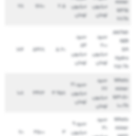
miner
میلیون
میلیون
2.5
1680
28
M21b
تومان
تومان
28Th
ANTMI
حدود
حدود
NER
54
200
184
5428
5.20
S19
میلیون
میلیون
Hydro
تومان
تومان
251 Th
Whats
حدود
حدود 21
67
miner
میلیون
3.958
3472
108
M30S+
میلیون
تومان
100Th
تومان
Whats
حدود
حدود 9
30
miner
میلیون
3
3500
70