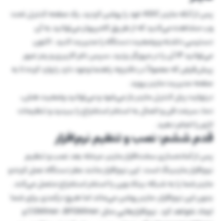
پس از آنکه ماینر ASIC خود را روشن کردید، یک صفحه کنترل تحت
وب مشاهده می‌کنید که از طریق کامپیوتر می‌توانید به آن
دسترسی داشته و وضعیت دستگاه را مدیریت کنید. اکنون
می‌توانید IP آن را در مرورگر بزنید، سپس نام کاربری و رمز عبور
پیش‌فرض که معمولاً در دفترچه راهنما وجود دارد را وارد کرده تا به
صفحه مدیریت ماینر بروید.
درنهایت پنل کنترل ماینر باز می‌شود و می‌توانید وضعیت هش،
دما، سرعت فن و اتصال به استخر استخراج را ببینید و تنظیمات
لازم را انجام دهید.
قدم ششم؛ نصب و تنظیم نرم‌افزار
پس از آماده‌سازی سخت‌افزار ماینر، مرحله بعد نصب و تنظیم
نرم‌افزار ماینینگ است. این نرم‌افزار مانند مغز دستگاه عمل کرده و
ماینر شما را به شبکه بیتک وین یا استخر استخراج متصل می‌کند.
بدون این نرم‌افزار، ماینر روشن می‌ماند اما هیچ درآمدی برای شما
ایجاد نخواهد کرد. نرم‌افزارهایی مثل CGMiner ،BFGMiner و