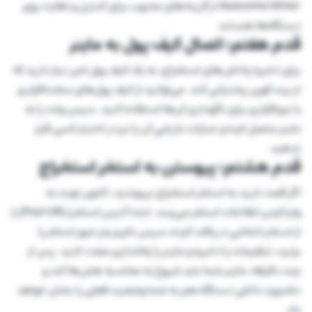
Awesome Miner از گزینه‌های محبوب برای کنترل و نظارت روی
دستگاه‌ها هستند.
قدم هفتم؛ اتصال کیف پول به ماینر
برای ذخیره پاداش‌های استخراج، به یک کیف پول امن نیاز دارید که
از بیت کوین پشتیانی کند. می‌توانید از کیف پول‌های سخت‌افزاری
یا نرم‌افزاری برای نگهداری آن‌ها استفاده کنید. سپس ولت را به
ماینر متصل کرده و عبارات بازیابی آن را نیز در اختیار کسی قرار
ندهید.
قدم هشتم؛ پیوستن به استخر استخراج
اگر قصد دارید به استخر استخراج بپیوندید، اکنون نوبت به
واردکردن اطلاعات استخر می‌رسد. ابتدا آدرس استخر (Pool URL) را
از استخر انتخابی دریافت کرده، سپس نام و رمز عبور استخر را
بزنید، تنظیمات را ذخیره و ماینر را راه‌اندازی مجدد کنید. پس از
چند دقیقه، ماینر شما باید شروع به محاسبه هش‌ها کند و
داشبورد داخلی دستگاه هم به شما وضعیت فعلی را نشان خواهد
داد.