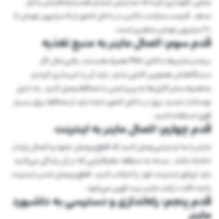
محلی نگهداری کرده که صدایش شما و همسایه‌هایتان را آزار
ندهد. قیمت سایلنت باکس در داخل کشور از 5 میلیون تومان تا
20 میلیون تومان متغییر است.
قدم سوم؛ اتصال ماینر به منبع تغذیه
بیشتر ماینر‌ها با کابل PSU همراه هستند، بااین‌حال اگر
دستگاهتان همچین کابلی ندارد، باید آن را خریداری کرده و
به‌همراه سایر کابل‌ها به پریز ایمن با محافظ وصل کنید. به دلیل
نوسانات شدید برق در داخل کشور حتما باید از محافظ برق بسیار
قوی استفاده کنید.
قدم چهارم؛ اتصال ماینر به اینترنت
ماینر را به اینترنتی وصل کنید که قطع‌ و وصل نشود و اتصال پایدار
داشته باشد. بسته به منطقه جغرافیایی که در آن زندگی می‌کنید
باید اپراتور اینترنت خود را انتخاب کنید. قطع و وصل شدن اینترنت
باعث افت درآمد ماینر بیت کوین می‌شود.
قدم پنجم؛ راه‌اندازی و دسترسی به داشبورد
ماینر