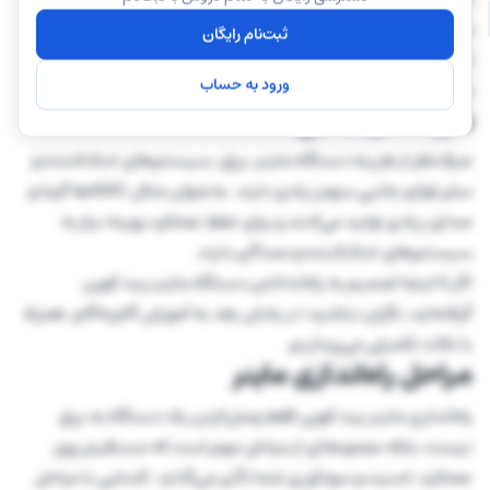
می‌توانند تعداد زیادی از آن‌ها را خریداری کنند. این تجمع باعث
ثبت‌نام رایگان
تمرکز قدرت هش در دست چند گروه بزرگ می‌شود؛ اتفاقی که
ورود به حساب
می‌تواند بر غیرمتمرکز بودن بیتکوین تأثیر بگذارد.
هزینه‌های جانبی
صرف‌نظر از هزینه دستگاه ماینر، برق، سیستم‌های خنک‌کننده و
سایر لوازم جانبی سهم زیادی دارند. به‌عنوان مثال ASICها گرما و
صدای زیادی تولید می‌کنند و برای حفظ عملکرد بهینه نیاز به
سیستم‌های خنک‌کننده و صداگیر دارند.
اگر تا اینجا تصمیم به راه‌انداختن دستگاه ماینر بیت کوین
گرفته‌اید، نگران نباشید؛ در بخش بعد به آموزش گام‌به‌گام، همراه
با نکات تکمیلی می‌پردازیم.
مراحل راه‌اندازی ماینر
راه‌اندازی ماینر بیت کوین فقط وصل‌کردن یک دستگاه به برق
نیست، بلکه مجموعه‌ای از مراحل مهم است که مستقیم روی
عملکرد، امنیت و سودآوری شما تأثیر می‌گذارد. آشنایی با مراحل