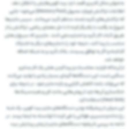
به‌عنوان مثال کاربری قصد دارد بیت کوین‌هایش را انتقال دهد.
اطلاعات تراکنش‌ او وارد ممپول (Memory Pool) می‌شود؛ جایی
که تراکنش‌های تأییدنشده، منتظر تأیید می‌مانند. سپس ماینرها
شروع به رقابت با یکدیگر کرده تا با حل معمای ریاضی، تراکنش را از
طریق اثبات کار تأیید و اعتبارسنجی کنند. ماینری که سریع‌تر هش
مناسب را پیدا کند، نتیجه خود را با ماینرهای دیگر به اشتراک
گذاشته و اگر به توافق رسیدند، بلاک تأیید و به شبکه اضافه
خواهد شد.
از آن‌جاکه فرایند محاسبات و پیداکردن هش یک کار مدام و
سنگین است، این دستگاه‌ها گرمای بسیار زیادی را تولید می‌کنند
که می‌تواند باعث کاهش کارایی و بازده ماینر شود. در نتیجه برای
خنک‌سازی آن‌ها باید از روش‌هایی مانند فن و هیت‌سینک‌ها
(Heat Sink) استفاده کرد.
این میزان از پیشرفته بودن دستگاه‌های ماینر بیت کوین، یک شبه
رخ نداده و مسیری طولانی را طی کرده تا توانسته به اینجا برسد. در
ادامه به بررسی تاریخچه دستگاه‌های ماینر از زمان پیدایش بیت