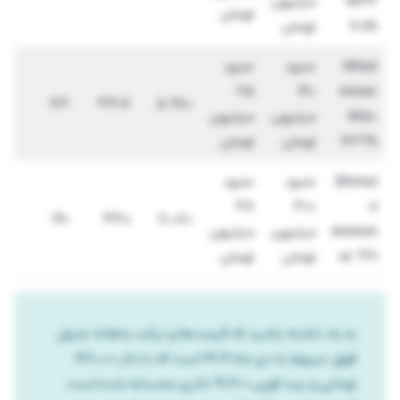
M32
میلیون
تومان
70th
تومان
What
حدود
حدود
25
140
miner
122
3306
5.980
M50
میلیون
میلیون
122Th
تومان
تومان
Bitmai
حدود
حدود
38
300
n
190
3610
11.080
Antmin
میلیون
میلیون
er T21
تومان
تومان
به یاد داشته باشید که قیمت‌ها و درآمد ماهانه جدول
فوق، مربوط به دی ماه 1404 است که با دلار 148,000
تومانی و بیت کوین 91,400 دلاری محسابه شده است.