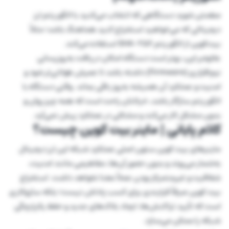
مطمئن شوید دستگاهی که انتخاب می‌کنید با الگوریتم ارز
دیجیتالی که می‌خواهید استخراج کنید هماهنگ باشد؛ مثلاً
بیت‌کوین از الگوریتم SHA-256 استفاده می‌کند.
علاوه‌بر این، بهتر است دستگاه امکان دریافت به‌روزرسانی
نرم‌افزاری (Firmware) داشته باشد تا عمرش طولانی‌تر شود و
امنیت و عملکرد آن همیشه به‌روز باقی بماند. وقتی دستگاه با
الگوریتم سازگار باشد، خیالتان راحت است که همه چیز روان و
بدون مشکل کار می‌کند و مشکلی در عملکرد پیش نمی‌آید.
کلام پایانی | ماینر بیت کوین چیست؟
ماینرهای بیت کوین ستون اصلی عملکرد شبکه این ارز دیجیتال
به‌شمار می‌روند و بدون حضور آن‌ها، مفاهیمی مانند امنیت،
شفافیت و غیرمتمرکز بودن عملاً معنا نخواهد داشت. استخراج
بیت کوین صرفاً فرایندی برای کسب پاداش نیست؛ بلکه سازوکاری
است که تأیید تراکنش‌ها، ایجاد بلاک‌های جدید و حفظ یکپارچگی
شبکه را ممکن می‌سازد.