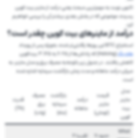
اکنون نوبت به مهم‌ترین مبحث یعنی درآمد از ماینر بیت کوین
رسیده، موضوعی که در بخش بعدی بیشتر آن را بررسی خواهیم
کرد.
درآمد از ماینرهای بیت کوین چقدر است؟
استخراج BTC این روزها رقابتی‌تر شده، به‌ویژه پس از رویداد
هاوینگ
(Halving) که پاداش‌ها از ۶.۲۵ به ۳.۱۲۵ بیت‌کوین
کاهش یافتند. در جدول زیر باتوجه‌به مصرف برق و مدل ماینر، به
میزان درآمد ماهانه و مدت زمان بازگشت سرمایه اشاره شده
است.
مدل
قیمت
بازگشت
مصرف
ماینر
درآمد
قدرت
ماینر
سرمایه
برق
بیت
ماهانه
(Th)
(تومان)
(ماه)
(وات)
کوین
What
حدود 11
تقریبا 6