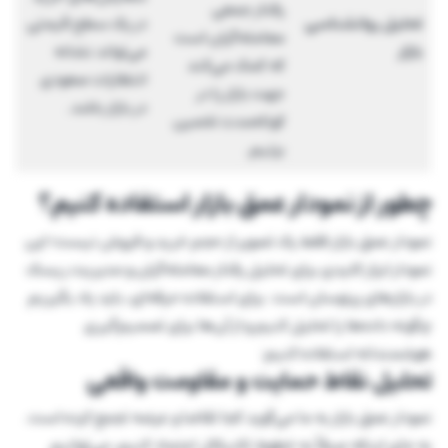
رفتار جمعی
تحلیل روانشناسی
در یک سطح قیمتی
معامله‌گران است
بازار
می‌تواند نشانه
که کمک می‌کند
انتظارات صعودی
جهت بازار را در
در بازار باشد.
کوتاه‌مدت تخمین
بزنیم.
چطور از نمودار عمق بازار استفاده کنیم؟
نمودار عمق بازار فقط یک تصویر از حجم خرید و فروش نیست؛ این
نمودار ابزار کلیدی برای تحلیل رفتار معامله‌گران و مدیریت ریسک
در بازارهای پرنوسان است. برای استفاده حرفه‌ای، باید یاد بگیریم
چگونه داده‌ها را تحلیل کنیم و از آن‌ها برای تصمیم‌گیری
هوشمندانه استفاده کنیم:
تحلیل نقاط حمایت و مقاومت واقعی
نمودار عمق بازار به ما می‌گوید کجا تقاضا و عرضه تجمع کرده است.
به جای اینکه صرفاً به خطوط تکنیکال اعتماد کنیم، می‌توانیم