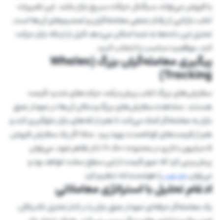
یا فروش می‌تواند سیگنال حرکات سریع بازار باشد. این تغییرات
اغلب بازتابی از رفتار جمعی معامله‌گران و تصمیم‌های آن‌ها است.
تحلیل این داده‌ها به شما امکان می‌دهد قبل از اینکه بازار حرکت
کند، موقعیت مناسب را انتخاب کنید.
پیگیری معامله‌گران بزرگ (Whales
Tracking)
سفارش‌های بزرگ اغلب پیش‌درآمد حرکت‌های شدید قیمت
هستند. مشاهده سفارش‌های بزرگ و مکان آن‌ها در نمودار عمق
بازار به معامله‌گر کمک می‌کند تا هم از تله‌های بازار جلوگیری کند و
هم از فرصت‌های کوتاه‌مدت بهره ببرد. مثلا اگر یک سفارش فروش
۵ میلیون دلاری در محدوده ۷۰,۵۰۰ دلار ظاهر شود، می‌توان
پیش‌بینی کرد که عبور قیمت از این سطح سخت خواهد بود و
می‌توان
حد ضرر
را هوشمندانه تنظیم کرد.
ادغام تحلیل با استراتژی معاملاتی
یک معامله‌گر حرفه‌ای نمودار عمق بازار را در کنار تحلیل تکنیکال،