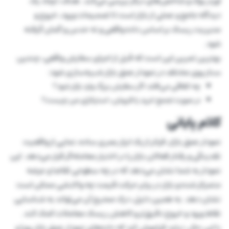
اوردر بوک و شاخص‌های دیگر بررسی می‌کند. هدف، ایجاد یک
دیدگاه جامع و عملی از بازار است تا تصمیمات ورود، خروج و
مدیریت ریسک بر اساس داده واقعی و نه حدس و گمان گرفته
شود.
بهترین تمرین این است که قبل از اجرای سفارش واقعی، چندین
سناریوی مختلف در نمودار عمق بازار شبیه‌سازی شود:
چه اتفاقی می‌افتد اگر سفارش بزرگ وارد بازار شود؟
در صورت تجمع خرید یا فروش، استراتژی من چیست؟
کلام پایانی
نمودار عمق بازار، فراتر از یک ابزار بصری ساده، نمایی از واقعیت
نقدینگی و رفتار فعالان بازار را در اختیار معامله‌گر قرار می‌دهد. این
نمودار به شما نشان می‌دهد که در چه سطوحی تقاضا و عرضه
متمرکز شده و بازار در برابر حرکت قیمت چه واکنشی ممکن است
نشان دهد. به همین دلیل، درک صحیح آن می‌تواند به شناسایی
نقاط ورود و خروج دقیق‌تر و کاهش ریسک معاملات کمک کند.
با این حال، نباید فراموش کرد که داده‌های نمودار عمق بازار پویا و