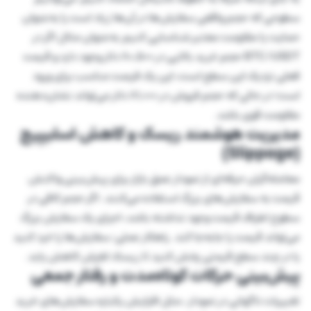
سطوحی که حجم واقعی سفارش‌ها در آن‌ها زیاد است را به‌عنوان
حمایت یا مقاومت معتبر شناسایی کنیم.به‌عنوان مثال اگر در
BTC/USDT حجم خرید بالایی در 8۰,۵۰۰ دلار وجود دارد و قیمت
فعلی نزدیک این سطح است، این یک فرصت مناسب برای ورود
است؛ در حالی که حجم فروش در 8۱,۰۰۰ دلار می‌تواند نشان‌دهنده
مقاومت قوی باشد.
مدیریت هوشمند ریسک و کاهش اسلیپیج
(Slippage)
معامله‌گران حرفه‌ای از نمودار عمق بازار برای پیش‌بینی واکنش
قیمت به سفارش‌های بزرگ استفاده می‌کنند. اگر حجم کافی در
سطوح اطراف قیمت وجود نداشته باشد، اجرای یک سفارش بزرگ
می‌تواند قیمت را جابه‌جا کند. راهکار عملی: سفارش‌ها را خرد کنید
یا در چند سطح قیمتی پخش کنید تا ریسک لغزش کاهش یابد.
پیش‌بینی حرکات کوتاه‌مدت و رفتار جمعی
تغییرات ناگهانی در نمودار ، مثل افزایش یکباره سفارش‌های خرید