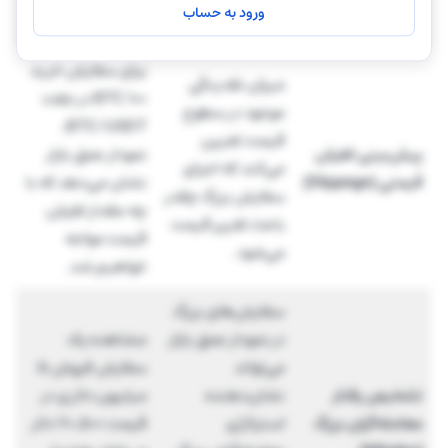
ورود به حساب
تشخیص دهد.
برای سفارش خرید
میزان نقدینگی
۱۰۰ BTC در جفت
موجود در سطوح
BTC/USDT،
قیمت تعیین
پیش‌بینی لغزش
نمودار عمق بازار
می‌کند که اجرای
قیمتی (Slippage)
نشان می‌دهد که با
سفارش بزرگ چقدر
چه مقدار لغزش
باعث تغییر قیمت
قیمت مواجه
می‌شود.
خواهیم شد.
سفارش‌های بزرگ
در نمودار عمق بازار
مشاهده یک
می‌تواند
سفارش فروش ۵
تشخیص رفتار
نشان‌دهنده
میلیون دلاری در
معامله‌گران بزرگ
استراتژی
قیمت ۷۰,۵۰۰ دلار