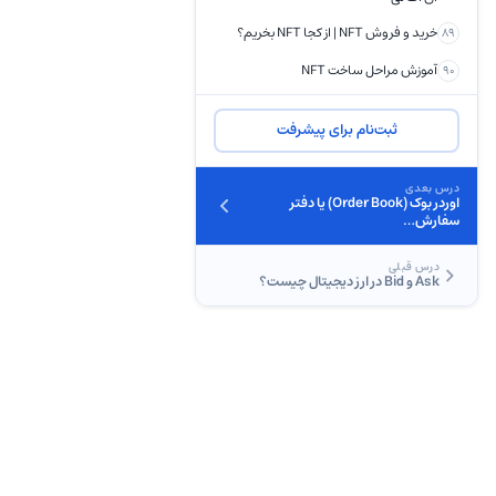
خرید و فروش NFT | از کجا NFT بخریم؟
89
آموزش مراحل ساخت NFT
90
ثبت‌نام برای پیشرفت
درس بعدی
اوردر بوک (Order Book) یا دفتر
سفارش…
درس قبلی
Ask و Bid در ارز دیجیتال چیست؟