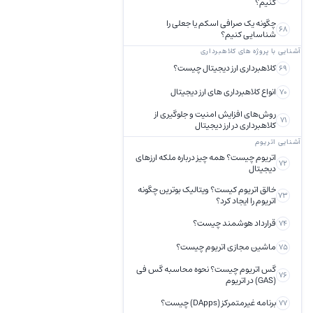
کنیم؟
چگونه یک صرافی اسکم یا جعلی را
68
شناسایی کنیم؟
آشنایی با پروژه های کلاهبرداری
کلاهبرداری ارز دیجیتال چیست؟
69
انواع کلاهبرداری های ارز دیجیتال
70
روش‌های افزایش امنیت و جلوگیری از
71
کلاهبرداری در ارز دیجیتال
آشنایی اتریوم
اتریوم چیست؟ همه چیز درباره ملکه ارزهای
72
دیجیتال
خالق اتریوم کیست؟ ویتالیک بوترین چگونه
73
اتریوم را ایجاد کرد؟
قرارداد هوشمند چیست؟
74
ماشین مجازی اتریوم چیست؟
75
گس اتریوم چیست؟ نحوه محاسبه گس فی
76
(GAS) در اتریوم
برنامه غیرمتمرکز (DApps) چیست؟
77