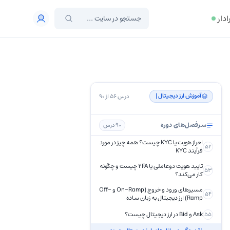
آشنایی با صرافی های ارز دیجیتال
ادار
صرافی ارز دیجیتال چیست؟ همه چیز درباره
46
صرافی کریپتو
صرافی‌ غیرمتمرکز (DEX) چیست؟
47
صرافی OTC چیست و چه ویژگی هایی
48
دارد؟
صرافی P2P چیست و چه ویژگی هایی دارد؟
49
آموزش ارز دیجیتال | ‌
درس 56 از 90
راهنمای کامل واریز و برداشت ریال در
50
صرافی برای ایرانیان
سرفصل‌های دوره
90 درس
آموزش خرید و فروش ارز در صرافی خارجی
51
احراز هویت یا KYC چیست؟ همه چیز در مورد
52
فرآیند KYC
تایید هویت دوعاملی یا 2FA چیست و چگونه
53
کار می‌کند؟
مسیرهای ورود و خروج (On-Ramp و Off-
54
Ramp) ارز دیجیتال به زبان ساده
Ask و Bid در ارز دیجیتال چیست؟
55