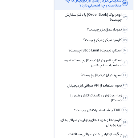
نقدینگی در بازارهای ارز دیجیتال به چه
56
معناست و چه اهمیتی دارد؟
اوردر بوک (Order Book) یا دفتر سفارش
57
چیست؟
نمودار عمق بازار چیست؟
58
کارمزد میکر و تیکر چیست؟
59
استاپ لیمیت (Stop Limit) چیست؟
60
استاپ لاس در ارز دیجیتال چیست؟ نحوه
61
محاسبه استاپ لاس
اسپرد در ارز دیجیتال چیست؟
62
نحوه استفاده از API صرافی ارز دیجیتال
63
زمان پردازش و تایید تراکنش های ارز
64
دیجیتال
TXID یا شناسه تراکنش چیست؟
65
کارمزدها و هزینه های پنهان در صرافی های
66
ارز دیجیتال
چگونه از دارایی‌ ها در صرافی محافظت
67