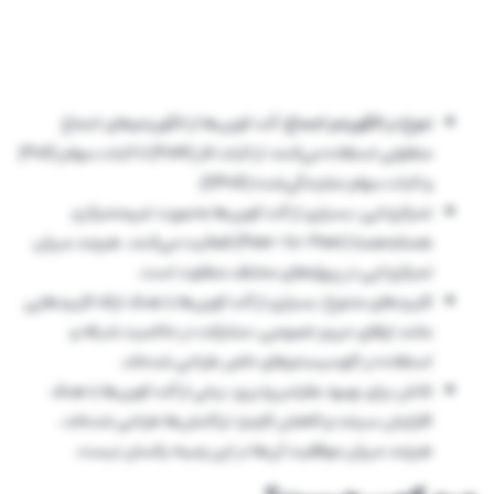
تنوع در الگوریتم اجماع:
آلت کوین‌ها از الگوریتم‌های اجماع
متفاوتی استفاده می‌کنند؛ از اثبات کار (PoW) تا اثبات سهام (PoS)
و اثبات سهام نمایندگی‌شده (DPoS).
تمرکززدایی: بسیاری از آلت کوین‌ها به‌صورت غیرمتمرکز و
همتابه‌همتا (Peer-to-Peer) فعالیت می‌کنند، هرچند میزان
تمرکززدایی در پروژه‌های مختلف متفاوت است.
کاربردهای متنوع: بسیاری از آلت کوین‌ها با هدف ارائه کاربردهایی
مانند ارتقای حریم خصوصی، مشارکت در حاکمیت شبکه و
استفاده در اکوسیستم‌های خاص طراحی شده‌اند.
تلاش برای بهبود مقیاس‌پذیری: برخی از آلت کوین‌ها با هدف
افزایش سرعت و کاهش کارمزد تراکنش‌ها طراحی شده‌اند،
هرچند میزان موفقیت آن‌ها در این زمینه یکسان نیست.