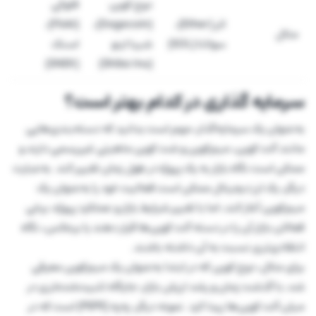
دوج کوین
فلوکی
اتر (Ether)،
(Dogecoin)،
(Floki)،
مثال
سولانا (SOL)
شیبا اینو
اسنک
(SNEK)
(Shiba Inu)
سرمایه گذاری در کدام بهتر است؟
به‌عنوان یک سرمایه‌گذار، مهم است بدانید که دسته‌بندی‌هایی
مانند آلت کوین، میم‌کوین و شت کوین ماهیتی غیررسمی دارند و
ممکن است نگاه بازار به یک پروژه در طول زمان تغییر کند. به‌عبارت
دیگر، یک ارز دیجیتال ممکن است فعالیت خود را به‌عنوان یک
میم‌کوین آغاز کند، اما با تغییر شرایط بازار و عملکرد پروژه، برخی
فعالان بازار آن را در دسته آلت کوین‌ها قرار دهند یا برعکس، نگاه
انتقادی‌تری نسبت به آن داشته باشند.
برای مثال، دوج کوین که در ابتدا به‌عنوان یک میم‌کوین معرفی
شد، با گذشت زمان و رشد ارزش بازار، جایگاه تثبیت‌شده‌تری در
میان آلت کوین‌ها پیدا کرد. نمونه دیگر، په‌په (PEPE) است که در