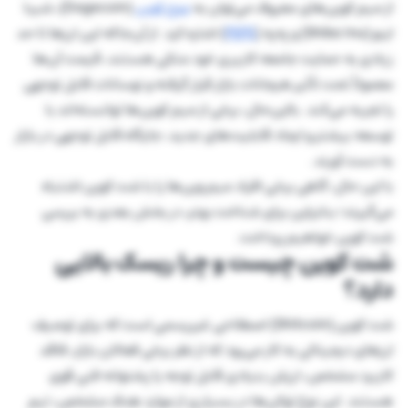
از میم کوین‌های معروف می‌توان به
دوج کوین
(Dogecoin)، شیبا
اینو (Shiba Inu) و په‌په (
PEPE
) اشاره کرد. از آن‌جاکه این ارزها تا حد
زیادی به حمایت جامعه کاربری خود متکی هستند، قیمت آن‌ها
معمولاً تحت تأثیر هیجانات بازار قرار گرفته و نوسانات قابل توجهی
را تجربه می‌کند. بااین‌حال، برخی از میم کوین‌ها توانسته‌اند با
توسعه بیشتر و ایجاد قابلیت‌های جدید، جایگاه قابل توجهی در بازار
به دست آورند.
با این حال، گاهی برخی افراد میم‌ وین‌ها را با شت کوین اشتباه
می‌گیرند؛ بنابراین برای شناخت بهتر، در بخش بعدی به بررسی
شت کوین خواهیم پرداخت.
شت کوین چیست و چرا ریسک بالایی
دارد؟
شت کوین (Shitcoin) اصطلاحی غیررسمی است که برای توصیف
ارزهای دیجیتالی به کار می‌رود که از نظر برخی فعالان بازار، فاقد
کاربرد مشخص، ارزش بنیادی قابل توجه یا پشتوانه فنی قوی
هستند. این نوع توکن‌ها در بسیاری از موارد هدف مشخص، تیم