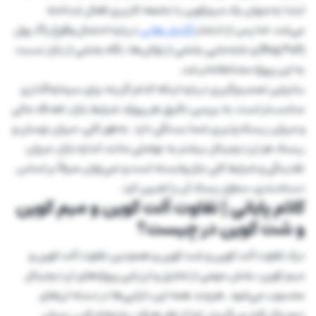
ابتدا به‌عنوان یک میم‌کوین با جامعه کاربری فعال شناخته
می‌شد، اما پس از انتشار
گزارش‌هایی
درباره احتمال وقوع راگ پول
(Rug Pull) و جابه‌جایی بخشی از توکن‌ها، نگاه بخشی از بازار نسبت
به این پروژه محتاطانه‌تر شد.
بنابراین تصمیم‌گیری درباره اینکه کدام گزینه برای سرمایه‌گذاری
مناسب‌تر است، به بررسی دقیق هر پروژه، شرایط بازار، اهداف مالی
و میزان ریسک‌پذیری شما بستگی دارد. به‌طور کلی، میزان نوسان و
ریسک هر ارز دیجیتال بیشتر به عواملی مانند اندازه بازار، میزان
نقدینگی و شرایط کلی بازار وابسته است و نمی‌توان صرفاً بر اساس
دسته‌بندی، سطح ریسک آن را تعیین کرد.
کلام پایانی | تفاوت آلت کوین و میم کوین
و شت کوین در چیست؟
درک تفاوت آلت کوین و شت کوین و همچنین تفاوت آلت کوین و
میم کوین، بخش مهمی از تحلیل و ارزیابی پروژه‌های ارز دیجیتال
محسوب می‌شود. هرچند همه این دارایی‌ها در دسته ارزهای
دیجیتال قرار می‌گیرند، اما از نظر هدف، پشتوانه فنی، میزان