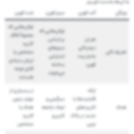
به آن‌ها به‌دست آوریم.
ویژگی
آلت کوین
میم کوین
شت کوین
توکن‌هایی که
توکن‌هایی که
معمولاً فاقد
هر ارز
بر اساس
کاربرد
دیجیتالی
میم‌های
تعریف کلی
مشخص یا
به‌جز بیت
اینترنتی
ارزش بنیادی
کوین
ساخته
قابل توجه
می‌شوند
هستند
ارائه
در بسیاری از
قابلیت‌ها یا
سرگرمی و
موارد بدون
هدف
کاربردهای
ایجاد جامعه
هدف یا
جدید در بلاک
کاربری
کاربرد
چین
مشخص