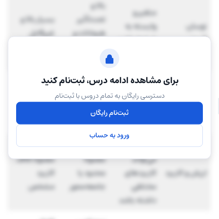
بالا و
متغیر و
تحت‌تأثیر
بسیار بالا و
نوسان
وابسته به
هیجانات و
غیرقابل
قیمتی
شرایط بازار و
شبکه‌های
پیش‌بینی
پروژه
اجتماعی
برای مشاهده ادامه درس، ثبت‌نام کنید
متناسب با
ریسک
نوع پروژه و
دسترسی رایگان به تمام دروس با ثبت‌نام
سرمایه‌گذار
بالا
بسیار بالا
میزان اعتبار
ثبت‌نام رایگان
ی
آن
ورود به حساب
بسته به پروژه
می‌تواند
معمولاً
معمولاً فاقد
ارزش و کاربرد
کاربردهای
محدود یا
کاربرد
مختلفی
جامعه‌محور
مشخص
داشته باشد