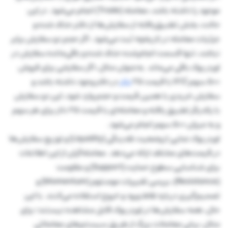
موجود را داشته باشد، معامله (Trade) انجام می‌شود. در این
حالت، بخش تطبیق‌یافته از سفارش‌ها از دفتر حذف شده و
جزئیات معامله در تاریخچه ثبت می‌شود. اگر حجم دو سفارش برابر
نباشد، تنها قسمت انجام‌شده حذف شده و باقی‌مانده سفارش در
اوردر بوک باقی می‌ماند. به‌عنوان مثال، اگر سفارشی برای فروش
۵۰۰ سهم XYZ با قیمت ۲۵
دلار
در دفتر وجود داشته باشد و
سفارش خریدی با همین قیمت و حجم وارد شود، این دو سفارش
با یکدیگر تطبیق یافته و معامله‌ای با قیمت ۲۵ دلار برای هر سهم
و به میزان ۵۰۰ سهم انجام می‌شود.
اوردر بوک نمایی از وضعیت نقدینگی (Liquidity) و توزیع سفارش‌ها
در قیمت‌های مختلف ارائه می‌دهد. معامله‌گران از این اطلاعات
برای شناسایی سطوح حمایت (Support) و مقاومت
(Resistance)، بررسی تغییرات مومنتوم (Momentum) و
تصمیم‌گیری درباره نقاط ورود و خروج استفاده می‌کنند. با این
حال، همه سفارش‌ها در اوردر بوک قابل مشاهده نیستند؛ برای
مثال، برخی معاملات بزرگ از طریق سیستم‌های معاملاتی