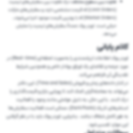
تفاوت بین سطوح مختلف:
درک تفاوت بین سفارش‌های لیمیت
(Limit Orders) که قیمت مشخصی دارند و سفارش‌های مارکت
(Market Orders) که با بهترین قیمت موجود اجرا می‌شوند،
حیاتی است. اوردر بوک عمدتاً سفارش‌های لیمیت را نمایش
می‌دهد.
کلام پایانی
اوردر بوک اطلاعات ارزشمندی را به‌صورت لحظه‌ای (Real-time) در
مورد عرضه و تقاضای یک اوراق بهادار خاص و همچنین شرایط
نقدینگی آن فراهم می‌کند.
در کنار داده‌های زمان و فروش (Time and Sales)، این دفتر
می‌تواند به معامله‌گران کمک کند تا پویایی بازار و قیمت‌گذاری را
درک کنند. با این حال، به دلیل عواملی مانند وجود یا فعالیت
استخرهای تاریک (Dark Pools)، ممکن است فعالیت سفارش‌ها
به طور کامل شفاف نباشد. بنابراین، اوردر بوک باید با در نظر گرفتن
این موارد تفسیر شود.
سوالات متداول