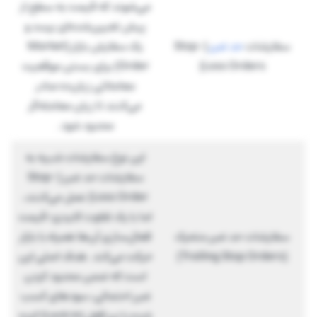
می‌شوند که قیمت به سطح از
پیش تعیین‌شده‌ای برسد و
سفارشات
حد ضرر
(Stop-
یک سفارش بازار (Market
Loss Orders)
Order) برای بستن موقعیت
معاملاتی زیان‌ده صادر
می‌کنند تا زیان معامله‌گر
محدود شود.
این نوع سفارشات شبیه به
سفارشات حد ضرر (Stop-
Loss Order) عمل می‌کنند،
اما با یک تفاوت کلیدی؛ قیمت
سفارشات حد ضرر متحرک
فعال‌سازی آن‌ها همراه با بازار
(Trailing Stop Orders)
حرکت می‌کند. هدف اصلی این
است که ضمن محدود کردن
ضرر احتمالی، سودهای کسب
شده را نیز قفل (Lock in) کرده