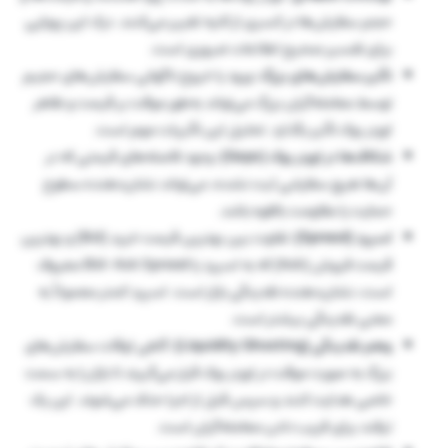
حجم سفارش‌ها در کسری از ثانیه تغییر می‌کنند. درک این پویایی
برای تفسیر صحیح اطلاعات ضروری است.
تأثیر سفارش‌های بزرگ:
ورود یا خروج ناگهانی سفارش‌های حجیم
توسط معامله‌گران بزرگ می‌تواند به‌طور موقت بر قیمت و ظاهر
اوردر بوک تأثیر بگذارد. تحلیل این تأثیرات مهم است.
شکاف‌ها در اوردر بوک (Gaps):
وجود فاصله‌های قیمتی که در
آن‌ها هیچ سفارشی ثبت نشده، می‌تواند نشان‌دهنده سطوح
حمایت یا مقاومت بالقوه باشد.
اسپرد (Spread):
تفاوت بین بهترین قیمت خرید (Bid) و بهترین
قیمت فروش (Ask) که به اسپرد یا Bid-Ask Spread معروف
است، نشان‌دهنده نقدینگی بازار است. اسپرد کمتر معمولاً به
معنی نقدینگی بیشتر است.
وهم نقدینگی (Liquidity Ghosting):
گاهی اوقات سفارش‌های
بزرگ به صورت موقت در اوردر بوک قرار می‌گیرند تا بازار را به سمت
خاصی هدایت کنند و سپس قبل از اجرا حذف می‌شوند. این یک
ترفند برای فریب دادن معامله‌گران است.