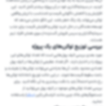
آ‌ن‌ها چیزی شبیه به یک کوه پر شیب با پرتگاهی در پایان مشاهده
کردید، در سرمایه‌گذاری خود در آن پروژه بیشتر تأمل کنید. این
افزایش و یا کاهش ناگهانی قیمت و نامتناسب با ارزش واقعی
توکن می‌تواند یک زنگ خطر باشد. این الگو نشان می‌دهد که
توسعه‌دهندگان در حال خرید توکن و افزایش قیمت برای جذب
سرمایه‌گذاران و سپس فروش گسترده از سوی همان افراد تیم
هستند.
بررسی توزیع توکن‌های یک پروژه
مورد بعدی بررسی کیف پول‌هایی است که تعداد توکن‌های این
پروژه را در اختیار دارند. اگر تعداد عظیمی از توکن‌ها در کیف پول
تعدادی محدود باشد، آن‌ها به‌راحتی می‌توانند توکن‌ها را بفرشند و
باعث سقوط قیمت‌ها شوند. در این حالت توزیع ناعادلانه توکن‌ها
رخ داده و احتمالاً باید با دقت بیشتری به آن نگاه کنید. برای
بررسی تعداد توکن‌های موجود در کیف پول می‌توانید از
جستجوگرهای بلاک چین مانند اتراسکن (این
لینک
) یاستفاده
نمایید.