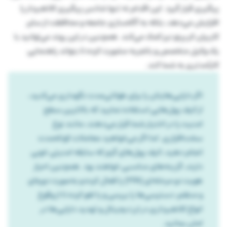
پیگیری قرار گیرد. این اقدام نه تنها شانس پیگیری کلاهبردار را
افزایش می‌دهد، بلکه به آگاه‌سازی جامعه و محافظت از سایر
کاربران کریپتو نیز کمک می‌کند. همچنین در این روند می‌توانید با
یک وکیل متخصص و باتجربه مشورت کرده تا بتواند راهنمایی
کارآمدتری به شما کند.
اگر دارایی‌هایتان را برای طولانی‌مدت نگهداری می‌کنید،
از کیف پول‌هایی استفاده نمایید که بالاترین سطح
امنیت را در اختیار شما قرار می‌دهند، مانند نوع
سخت‌افزاری. اما اگر می‌خواهید معاملات کوتاه‌مدت
انجام دهید، کیف پول‌های گرم که سابقه امنیتی خوبی
دارند، گزینه‌های مناسبی خواهند بود. همچنین احراز
هویت دو مرحله‌ای (2FA) را فعال کرده و به‌صورت دوره‌ای
و منظم، دسترسی‌ها را بررسی و یا لغو کرده تا از وقوع
انواع کلاهبرداری در ارز دیجیتال و تهدید دارایی‌ها در
امان بمانید.