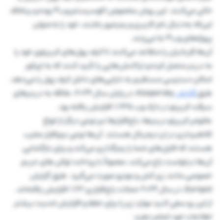
خالی می‌کنند. این روش مخصوص اکوسیستم وب۳ بوده و برخلاف
این‌که به‌دنبال نام کاربری و رمزعبور باشند، خود را به‌عنوان
پروژه‌های وب۳ جا می‌زنند.
آن‌ها قربانیان را متقاعد می‌کنند تا کیف‌ پول‌های کریپتوی خود را
به درینر متصل کرده و تراکنش‌هایی را تأیید کنند که به اپراتور
امکان دسترسی مستقیم به دارایی‌های داخل کیف‌ پول را می‌دهد.
طبق
گزارش
Kaspersky، در پایان سال ۲۰۲۴، علاقه به درینرهای
سرقت کریپتو در دارک وب ۱۳۵٪ افزایش یافته بود.
علاوه‌بر کریپتو درینرها، باج‌افزارها نیز نوعی دیگر از انواع
کلاهبرداری در ارز دیجیتال هستند. آن‌ها نوعی نرم‌افزار مخرب
هستند که فایل‌های شما را رمزگذاری می‌کند و برای بازگشایی
آن‌ها درخواست باج می‌کند، معمولاً با پرداخت توکن های حریم
خصوصی مانند زی کش و مونرو صورت می‌گیرد. طبق گزارش
Europol، در سال ۲۰۲۴ حملات باج‌افزاری ۶۲٪ افزایش یافته‌اند.
از این رو سعی کنید موارد زیر را برای حفظ و افزایش امنیت بیشتر
اطلاعات خود انجام دهید: