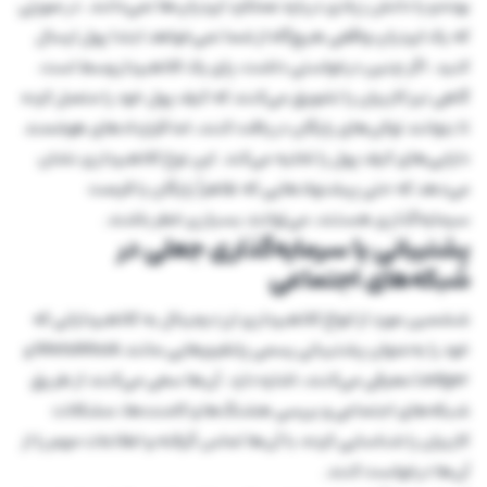
بوده و یا دانش زیادی درباره عملکرد ایردراپ‌ها نمی‌دانند. در صورتی
که یک ایردراپ واقعی هیچ‌گاه از شما نمی‌خواهد ابتدا پول ارسال
کنید. اگر چنین درخواستی داشت، پای یک کلاهبردار وسط است.
گاهی نیز کاربران را تشویق می‌کنند که کیف پول خود را متصل کرده
تا بتوانند توکن‌های رایگان دریافت کنند، اما قراردادهای هوشمند
دارایی‌های کیف پول را تخلیه می‌کند. این نوع کلاهبرداری نشان
می‌دهد که حتی پیشنهادهایی که ظاهراً رایگان یا فرصت
سرمایه‌گذاری هستند، می‌توانند بسیار پر خطر باشند.
پشتیبانی یا سرمایه‌گذاری جعلی در
شبکه‌های اجتماعی
ششمین مورد از انواع کلاهبرداری ارز دیجیتال به کلاهبردارانی که
خود را به‌عنوان پشتیبانی رسمی پلتفرم‌هایی مانند MetaMask و
Ledger معرفی می‌کنند، اشاره دارد. آن‌ها سعی می‌کنند از طریق
شبکه‌های اجتماعی و بررسی هشتگ‌ها و کامنت‌ها، مشکلات
کاربران را شناسایی کرده، با آن‌ها تماس گرفته و اطلاعات مهم را از
آن‌ها درخواست کنند.