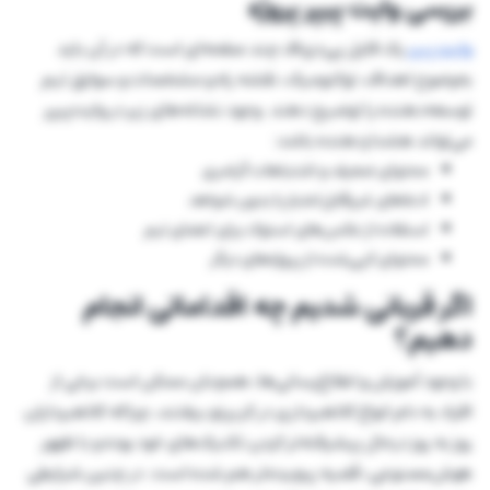
بررسی وایت پیپر پروژه
وایت پیپر
یک فایل پی‌دی‌اف چند صفحه‌ای است که در آن باید
به‌وضوح اهداف، توکنومیک، نقشه راه و مشخصات و سوابق تیم
توسعه‌دهنده را توضیح دهند. وجود نشانه‌های زیر در وایت‌پیپر
می‌تواند هشداردهنده باشد:
محتوای ضعیف و اشتباهات گرامری
ادعاهای غیرقابل‌اعتبار یا بدون شواهد
استفاده از عکس‌های استوک برای اعضای تیم
محتوای کپی‌شده از پروژه‌های دیگر
اگر قربانی شدیم چه اقداماتی انجام
دهیم؟
با وجود آموزش و اطلاع‌رسانی‌ها، همچنان ممکن است برخی از
افراد به دام انواع کلاهبرداری در کریپتو بیفتند، چراکه کلاهبرداران
روز به روز درحال پیشرفته‌تر کردن تکنیک‌های خود بوده و با ظهور
هوش‌مصنوعی، قضیه پیچیده‌تر هم شده است. در چنین شرایطی