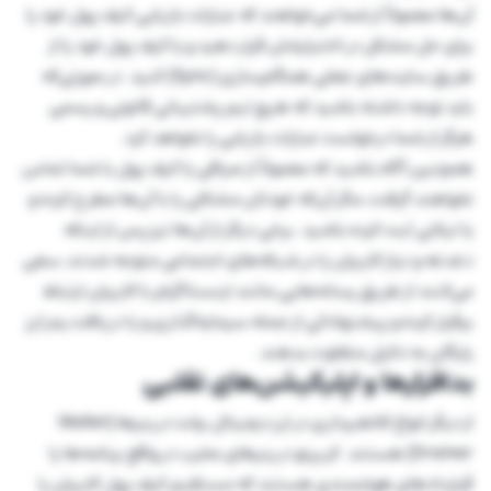
آن‌ها معمولاً از شما می‌خواهند که عبارات بازیابی کیف پول خود را
برای حل مشکل در اختیارشان قرار دهید و یا کیف پول خود را از
طریق سایت‌های جعلی همگام‌سازی (Sync) کنید. در صورتی‌که
باید توجه داشته باشید که هیچ تیم پشتیبانی قانونی و رسمی
هرگز از شما درخواست عبارات بازیابی را نخواهد کرد.
همچنین آگاه باشید که معمولاً از صرافی یا کیف پول با شما تماس
نخواهند گرفت، مگر آن‌که خودتان مشکلی را با آن‌ها مطرح کرده و
یا تیکتی ثبت کرده باشید. برخی دیگر از آن‌ها نیز پس از اینکه
دغدغه و نیاز کاربران را در شبکه‌های اجتماعی متوجه شدند، سعی
می‌کنند از طریق رسانه‌هایی مانند اینستاگرام با کاربران ارتباط
برقرار کرده و پیشنهاداتی از جمله سرمایه‌گذاری و یا دریافت رمز ارز
رایگان به دلایل متفاوت بدهند.
بدافزارها و اپلیکیشن‌های تقلبی
از دیگر انواع کلاهبرداری در ارز دیجیتال، ولت درینرها (Wallet
Drainer) هستند. کریپتو درینر‌های مخرب در واقع برنامه‌ها یا
قراردادهای هوشمندی هستند که مستقیم کیف پول کاربران را