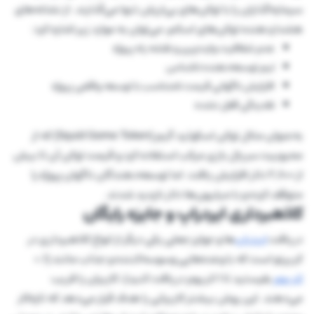
سرمایه‌گذاران را با توکن‌های بی‌ارزش تنها می‌گذارند. از نشانه‌های
هشداردهنده توکن‌های اسکم، می‌توان به موارد زیر اشاره کرد:
عدم شفافیت وایت‌پیپر و نقشه راه پروژه
تیم توسعه‌دهنده ناشناس
افزایش ناگهانی قیمت‌ نامتناسب با توسعه واقعی پروژه
نقدینگی قفل نشده
به‌عنوان مثال توکن اسکوئید گیم (Squid Game Token) که از
محبوبیت سریال بازی مرکب استفاده کرد و قیمت توکن‌ آن تا بیش
از ۲,۸۰۰ دلار افزایش یافت. اما توسعه‌دهندگان ناگهان پروژه را
متوقف کرده و با میلیون‌ها دلار ناپدید شدند.
کلاهبرداری ایردراپ و جایزه رایگان
دریافت
ایردراپ
‌ها و جوایز جعلی یکی دیگر از انواع کلاهبرداری در
کریپتو است که با وعده‌هایی وسوسه‌کننده و جذاب مانند (۰.۱
اتریوم
بفرستید تا ۱ اتریوم دریافت کنید)، کاربران را فریب
می‌دهند. این روش بیشتر کاربرانی را هدف قرار می‌دهد که تازه‌کار