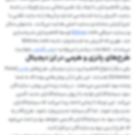
روش کلاهبرداران با ایجاد یک تغییر املائی بسیار کوچک در دامنه
سایت، کاربران را به اشتباه می اندازند و آن‌ها را به سایت تقلبی با
تم و آرایش مشابه وب‌سایت اصلی هدایت می‌کنند. به‌عنوان مثال
وب‌سایت صرافی
Bittrex
.com توسط کلاهبرداران شبیه‌سازی
شد، طوری که کاربران به اشتباه وارد دامنه Bilttrex.com
می‌شدند. (اطلاعات بیشتر را می‌توانید در
این گزارش
بخوانید).
طرح‌های پانزی و هرمی در ارز دیجیتال
یکی دیگر از انواع کلاهبرداری در ارز دیجیتال، طرح‌های
پانزی
(Ponzi
Schemes) هستند. این یکی از آن روش‌هایی بوده که به شما
وعده سود تضمینی می‌دهند. در پشت پرده این روش، سازندگان
سود سرمایه‌گذاران اولیه را از پول سرمایه‌گذاران جدید تأمین
می‌کند. این چرخه تا زمانی ادامه پیدا می‌کند که سرمایه‌گذاران
جدید وارد شوند. اما اگر سرمایه جدیدی وارد نشود، طرح قادر به
پرداخت سود به سرمایه‌گذاران قدیمی نخواهد بود و باعث می‌شود
که طرح از بین برود و سازندگان نیز فرار کنند.