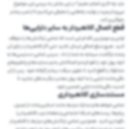
باید چه کاری انجام دهیم؟ در این بخش به بررسی این موضوع
می‌پردازیم و در نهایت راه‌هایی را معرفی می‌کنیم تا از ضرر بیشتر
جلوگیری کند.
قطع اتصال کلاهبردار به سایر دارایی‌ها
اولین و مهم‌ترین اقدام این است که تمامی تراکنش‌ها را متوقف
کنید. هیچ مبلغ اضافی ارسال نکنید حتی اگر کلاهبردار در ازای آن
وعده بازگشت سرمایه به شما را داد. سپس تمامی دسترسی‌ها به
کیف پول خود را لغو کرده و اتصالاتش به وب‌سایت‌ها و پلتفرم‌های
مشکوک را قطع کنید تا جلوی سرقت بیشتر گرفته شود. پس از آن
باقی‌مانده دارایی را به کیف پول معتبر دیگر منتقل نمایید تا
امنیت باقی‌مانده دارایی تضمین شود.
مستندسازی کلاهبرداری
تمامی شواهدها و مدارک مرتبط مانند اسکرین‌شات از ایمیل،
پیام‌ها، پست‌های شبکه اجتماعی و صفحات وب کلاهبردار را
نگهداری کنید. همچنین تمامی تراکنش‌های مرتبط با کلاهبردار