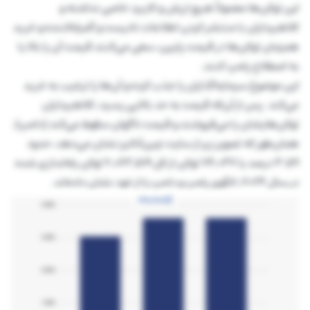
این توکن‌ها معمولاً هیچ ارزش و کاربرد خاصی نداشته و
کلاهبرداران با منتشر کردن اطلاعات نادرست و گمراه‌کننده و خرید
همزمان توکن‌ها در قیمت پایین، سعی می‌کنند قیمت آن را بالا یا
به اصطلاح پامپ کنند.
این موضوع سرمایه‌گذاران را جذب کرده و آن‌ها را ترغیب به خرید
می‌کند. پس از آن‌که قیمت به حد بالایی رسید، کلاهبرداران
توکن‌هایشان را می‌فروشند و قیمت ناگهان سقوط می‌کند (دامپ).
همان‌طور که تصویر زیر از سایت چین‌آنالیز نشان می‌دهد، حدود
۳.۵۹ درصد یا 74,037 توکن از کل 2,063,519 توکن راه‌اندازی شده
در سال ۲۰۲۴، الگوی پامپ و دامپ را از خود نشان داده‌اند.