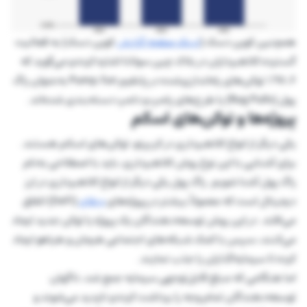
همچنین کوین دسک (
لینک صفحه گزارش
کوین دسک) به فعالیت
گسترده کلاهبرداران در بلاک چین سولانا اشاره کرده و می‌گوید که
۹۸.۶٪ توکن‌های راه‌اندازی‌شده در پلتفرم Pump.fun به‌عنوان راگ
پول (Rug Pulls) یا طرح‌های پامپ و دامپ دسته‌بندی شده‌اند.
پروژه‌ها و توکن‌های اسکم
یکی دیگر از انواع کلاهبرداری در کریپتو، توکن‌های اسکم هستند.
برای آشنایی با این نوع روش کلاهبرداری، باید با اصطلاحی به‌نام
راگ پول آشنا شویم. راگ پول یکی دیگر از انواع کلاهبرداری در ارز
دیجیتال است که معمولاً بیشتر در پروژه‌های
دیفای
(DeFi) اتفاق
می‌افتد. در این روش توسعه‌دهندگان یک پروژه یا توکن جدید ایجاد
می‌کنند، سپس با کمک شبکه‌های اجتماعی هیجان و هیاهو ایجاد
کرده تا سرمایه‌گذاران را جذب نمایند.
اما هنگامی که مبلغ قابل‌توجهی سرمایه جمع شد، ناگهان
توسعه‌دهندگان تمام وجه را برداشت کرده و ناپدید می‌شوند و