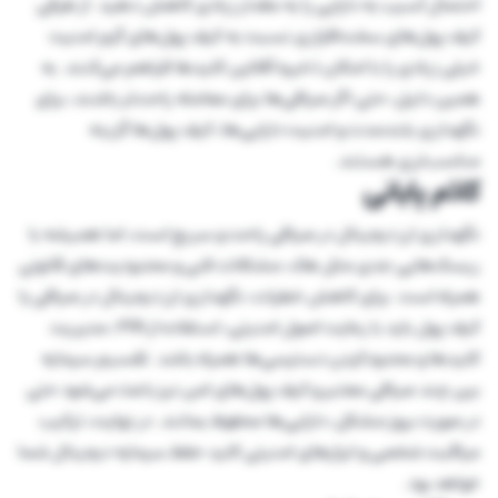
احتمال آسیب به دارایی را به مقدار زیادی کاهش دهید. از طرفی
کیف پول‌های سخت‌افزاری نسبت به کیف پول‌های گرم امنیت
خیلی زیادی را با امکان ذخیره آفلاین کلید‌ها فراهم می‌کنند. به
همین دلیل، حتی اگر صرافی‌ها برای معامله راحت‌تر باشند، برای
نگهداری بلندمدت و امنیت دارایی‌ها، کیف پول‌ها گزینه
مناسب‌تری هستند.
کلام پایانی
نگهداری ارز دیجیتال در صرافی راحت و سریع است، اما همیشه با
ریسک‌هایی جدی مثل هک، مشکلات فنی و محدودیت‌های قانونی
همراه است. برای کاهش خطرات، نگهداری ارز دیجیتال در صرافی یا
کیف پول باید با رعایت اصول امنیتی، استفاده از 2FA، مدیریت
کلیدها و محدودکردن دسترسی‌ها همراه باشد. تقسیم سرمایه
بین چند صرافی معتبر و کیف پول‌های امن نیز باعث می‌شود حتی
در صورت بروز مشکل، دارایی‌ها محفوظ بمانند. در نهایت، ترکیب
مراقبت شخصی و ابزارهای امنیتی کلید حفظ سرمایه دیجیتال شما
خواهد بود.