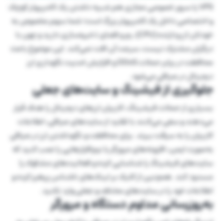
VPS یا سرور خصوصی مجازی هم شبیه داشتن یک کامپیوتر کوچک
و اختصاصی داخل یک کامپیوتر بزرگ است؛ شما سهم مخصوص به
خودتان از پردازنده (CPU)، رم و فضای ذخیره‌سازی دارید و چون با
دیگران مشترک نیست، سرعت آن افت نمی‌کند. این موضوع باعث
محافظت در برابر حملات DDoS و افزایش امنیت نگهداری ارز
دیجیتال در صرافی می‌شود.
جلوگیری از فیشینگ و سایت‌های جعلی
بسیاری از حملات فیشینگ، کاربران ارزهای دیجیتال را هدف قرار
می‌دهند و سعی می‌کنند با تقلید از سایت‌های صرافی، اطلاعات
کاربران را به سرقت ببرند. برای محافظت و نگهداشتن ارز در صرافی
به‌صورت ایمن، افزونه‌های مرورگر یا نرم‌افزارهایی را نصب کنید که
سایت‌های فیشینگ را شناسایی کرده و فعالیت‌های مشکوک را
مسدود کند. همچنین از کلیک بر لینک‌های ناشناس پرهیز کرده و
اطلاعات خود را در سایت‌های مختلف و جعلی وارد نکنید.
به‌روزرسانی مداوم دستگاه و مرورگر