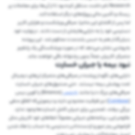
Research نام داشت، منتقل کرده بود تا از آن‌ها برای معاملات پر
ریسک و تأمین مالی پروژه‌های دیگر استفاده کند.
اما پس از افشای این ماجرا، صرافی ورشکست و هزاران کاربر
دسترسی خود را به دارایی‌هایشان از دست دادند. درنهایت خود
بنیان‌گذار هم به حبس بلندمدت محکوم شد. این پرونده
به‌روشنی نشان می‌دهد که در صورت ورشکستگی یک پلتفرم
متمرکز، کاربران عملاً بدون پشتوانه باقی خواهند ماند.
نبود بیمه یا جبران خسارت
دارایی‌های نگهداری‌شده در صرافی‌های متمرکز ارزهای دیجیتال
تحت پوشش بیمه نیستند. حتی صندوق‌های جبران خسارت
صرافی‌های بزرگ دنیا مانند
بایننس
(Binance) یا کوین بیس
(
Coinbase
) نیز ظرفیت محدودی دارند و درصورتی‌که اتفاق منفی
بزرگی بیفتد، تضمینی برای جبران کامل خسارت‌ها وجود ندارد.
علاوه‌بر این، برنامه‌های جبرانی معمولاً خطاهای خود کاربران مثل
فراموشی رمز عبور و ازدست‌دادن دسترسی به حساب یا هک شدن
ایمیل معامله‌گران را پوشش نمی‌دهند.