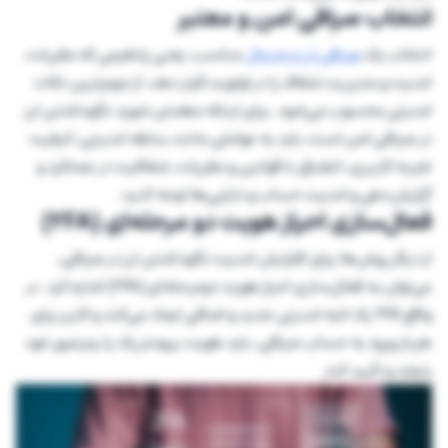
انتخاب صرافی امن و معتبر
انتخاب یک
صرافی ارز دیجیتال
مناسب، یعنی پلتفرمی که مقررات،
امنیت و مدیریت شفاف را در اولویت قرار دهد، از مهم‌ترین نکات
امنیتی محسوب می‌شود. برای اینکه مطمئن شوید نگهداشتن ارز
در صرافی امن است، باید به عواملی مانند سابقه امنیتی، کیفیت
تجربه کاربری، انطباق با قوانین و مقررات، شفافیت در عملکرد و
گزارش‌دهی و امنیت حساب و دارایی‌ها توجه کنید.
فعال‌سازی احراز هویت دو مرحله‌ای (2FA)
از دیگر روش‌ها برای افزایش امنیت نگهداشتن ارز در صرافی،
می‌توان به فعال‌سازی احراز هویت دومرحله‌ای (2FA) اشاره کرد. در
واقع 2FA یک لایه امنیتی جدید و اضافی ایجاد می‌کند و کاربر برای
هربار ورود به حساب صرافی، باید هویت بیومتریک یا رمزعبور خود
را وارد و تأیید کند.