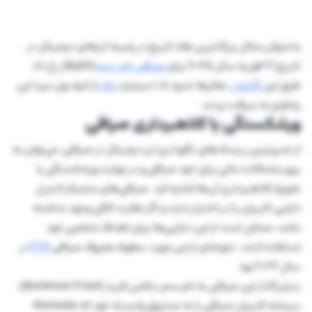
به‌عنوان مثال بزرگ‌ترین هک تاریخ در زمینه ارزهای دیجیتال در
تاریخ ۲۱ فوریه سال ۲۰۲۵ برای
صرافی بای بیت
(Bybit) رخ داد.
طبق این
گزارش
، هکرها حدود ۱.۵ میلیارد
دلار
از کیف‌ ول سرد این
پلتفرم به سرقت بردند.
ورشکستگی یا کلاهبرداری صرافی
از جدی‌ترین ریسک‌های نگهداری ارز دیجیتال در صرافی، می‌توان به
بروز مشکلات مالی برای خود صرافی و در نهایت ورشکستگی یا
به‌ویژه کلاهبرداری آن‌ها اشاره کرد. صرافی‌های متمرکز کنترل
دارایی کاربران را در اختیار دارند و اگر نظارت کافی وجود نداشته
باشد، ممکن است از این دارایی‌ها برای اهداف شخصی خود
استفاده کنند. نمونه‌ای از این مورد، سقوط معروف صرافی
FTX
در
سال ۲۰۲۲ بود.
بنیان‌گذار این صرافی به نام سم بنکمن فرید (Bankman Fried)،
سرمایه کاربران صرافی را به صندوق وابسته خود که Alameda