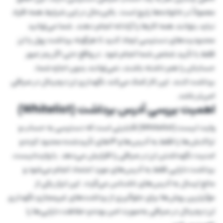
معمولاً در خانواده‌ها رایج است. بااین‌حال در این شرایط همه افراد
نباید بتوانند همه کارها را آزادانه انجام دهند. شما می‌توانید
محدودیت‌های دسترسی ایجاد کنید تا هرگونه برداشت پول یا ارز
فقط با تأیید شخص شما انجام شود. در واقع حتی اگر رمز عبور
حسابتان را هم داشته باشند، نمی‌توانند بدون اجازه شما،
برداشت کنند. این کار کمک می‌کند نگهداری ارز دیجیتال در صرافی
امن‌تر باشد.
اهمیت بررسی آدرس برداشت (Whitelist)
وایت لیست (Whitelist) قابلیتی است که دسترسی به حساب و
تراکنش‌ها را فقط به آدرس‌ها و IPهای تأییدشده محدود کرده و
امنیت نگهداشتن ارز در صرافی را افزایش می‌دهد. با وایت‌لیست،
برداشت دارایی فقط به آدرس‌های مورد اعتماد انجام می‌شود و
مانع ارسال به آدرس‌های ناشناس می‌گردد. این ابزار یکی از
مؤثرترین روش‌ها برای جلوگیری از برداشت‌های غیرمجاز و نگهداری
ارز دیجیتال در صرافی به‌صورت امن بوده و حفاظت دارایی‌ها را