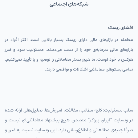
USDIRT
دلار آمریکا
اقتصادی جهان قرار می‌گیرد.
شبکه‌های اجتماعی
عرضه و تقاضا در بازار داخلی
EURIRT
یورو
افشای ریسک
تعادل میان عرضه و تقاضا در بازار طلای ایران،
GBPIRT
پوند انگلیس
نقش کلیدی در تعیین قیمت طلای آبشده ایفا
معامله در بازارهای مالی دارای ریسک بسیار بالایی است. اکثر افراد در
CHFIRT
فرانک سوئیس
می‌کند. تقاضای فصلی، به ویژه در ایام خاص مانند
بازارهای مالی سرمایه‌ی خود را از دست می‌دهند. مسئولیت سود و ضرر
عید نوروز و ماه‌های پایانی سال، می‌تواند قیمت‌ها
AUDIRT
دلار استرالیا تومان
هرکس با خود اوست. ما هیچ بستر معاملاتی را توصیه و یا تأیید نمی‌کنیم.
را تحت تأثیر قرار دهد.
تمامی بسترهای معاملاتی اشکالات و نواقصی دارند.
CADIRT
دلار کانادا
وضعیت سیاسی و اقتصادی
JPYIRT
ین ژاپن
تحولات سیاسی داخلی و بین‌المللی، تحریم‌ها،
تنش‌های منطقه‌ای و نوسانات اقتصادی، همگی
CNYIRT
یوان چین
بر قیمت طلای آبشده تأثیر می‌گذارند. به عنوان
NZDIRT
دلار نیوزیلند تومان
سلب مسئولیت: کلیه مطالب، مقالات، آموزش‌ها، تحلیل‌های ارائه شده
مثال، تنش‌های اخیر در منطقه خاورمیانه تأثیر
در وبسایت “ایران بروکر” متضمن هیچ پیشنهاد معاملاتی‌ای نیست و
قابل‌توجهی بر نوسانات قیمت طلا داشته است.
AEDIRT
درهم امارات
صرفا جنبه‌ی مطالعاتی و اطلاع‌رسانی دارد. این وبسایت نسبت به ضرر و
تفاوت قیمت طلای آبشده ۱۸
SARIRT
ریال عربستان تومان