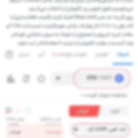
می‌شویم و طبق تصویر زیر، (فروش) را انتخاب می‌کنیم.
روی گزینه حد ضرر Stop Limit کلیک کرده، (قیمت فعالسازی) یا
کادر اول را ۲,۸۰۰ دلار نوشته، بخش دوم (قیمت لیمیت) را ۲,۷۵۰ و
مقدار خرید اتریوم یا مجموع را با توجه به میزان انتخابی خودتان
وارد کنید و در نهایت (فروش) را بزنید تا معامله‌تان ثبت شود.