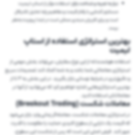
نیاز به تجربه و شناخت بازار:
استفاده مؤثر از استاپ لیمیت
مستلزم آشنایی با رفتار قیمت و مفاهیم پایه تحلیل تکنیکال
است و برای کاربران مبتدی ممکن است در ابتدا پیچیده به‌نظر
برسد.
بهترین استراتژی استفاده از استاپ
لیمیت
استفاده هوشمندانه از این نوع سفارش، می‌تواند بخش مهمی از
استراتژی معاملاتی شما باشد و به شما کمک کند تصمیمات سریع
و دقیق‌تری در شرایط نوسانی بازار بگیرید. در این بخش به ۳ تا از
بهترین استراتژی‌هایی اشاره خواهیم کرد که می‌توانید از آنها در
معاملاتتان استفاده کنید.
معاملات شکست (Breakout Trading)
در استراتژی معاملات شکست، معامله‌گر زمانی وارد بازار می‌شود
که قیمت یک دارایی از سطوح کلیدی حمایت یا مقاومت با قدرت
عبور کند. فرض اصلی این است که پس از شکست این سطوح،