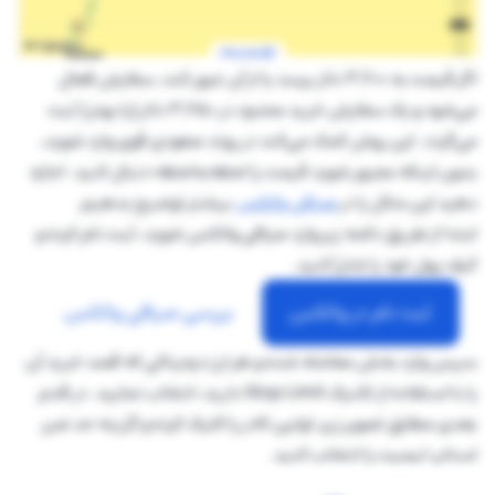
اگر قیمت به 3,200 دلار برسد یا از آن عبور کند، سفارش فعال
می‌شود و یک سفارش خرید محدود در 3,250 دلار (یا بهتر) ثبت
می‌گردد. این روش کمک می‌کند در روند صعودی قوی وارد شوید،
بدون اینکه مجبور شوید قیمت را لحظه‌به‌لحظه دنبال کنید. اجازه
دهید این مثال را در
صرافی والکس
بیشتر توضیح بدهیم.
ابتدا از طریق دکمه زیر وارد صرافی والکس شوید، ثبت نام کرده و
کیف پول خود را شارژ کنید.
ثبت نام در والکس
بررسی صرافی والکس
سپس وارد بخش معامله شده و هر ارز دیجیتالی که قصد خرید آن
را با استفاده از تکنیک Stop Limit دارید، انتخاب نمایید. در قدم
بعدی مطابق تصویر زیر، اولین کادر را کلیک کرده و گزینه حد ضرر
استاپ لیمیت را انتخاب کنید.