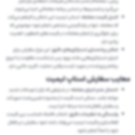
پیش، معامله‌گر کمتر تحت‌تأثیر هیجانات لحظه‌ای بازار قرار
می‌گیرد و تصمیم‌ها بر اساس برنامه معاملاتی اجرا می‌شوند.
کنترل قیمت معامله:
استاپ لیمیت این امکان را فراهم می‌کند
که معامله، تنها در بازه قیمتی مشخص انجام شود؛ موضوعی که
برای جلوگیری از انجام معاملات در قیمت‌های نامطلوب اهمیت
زیادی دارد.
امکان پیاده‌سازی استراتژی‌های دقیق
: این نوع سفارش برای
اجرای استراتژی‌هایی مانند ورود پس از شکست مقاومت یا خروج
برنامه‌ریزی‌شده در صورت ازدست‌رفتن حمایت، کاربرد بالایی دارد.
معایب سفارش استاپ لیمیت
احتمال عدم اجرای معامله:
در شرایطی که بازار با نوسانات شدید
مواجه باشد، ممکن است قیمت از محدوده تعیین‌شده عبور کند
و سفارش فعال‌شده به مرحله اجرا نرسد.
وابستگی به تنظیمات دقیق:
انتخاب فاصله نامناسب بین قیمت
فعالسازی و قیمت لیمیت می‌تواند باعث شود سفارش دیر فعال
شود یا اصلاً انجام نشود.