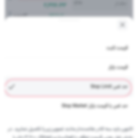
اکنون باید سه کادر علامت‌دار مانند تصویر زیر را تکمیل نمایید. در
بخش اول یعنی قیمت توقف یا فعالسازی (Stop)، 3,200 دلار را