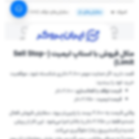
مثال فروش با استاپ لیمیت (Sell Stop-
Limit)
قصد دارید اگر حمایت مهم ۲,۸۰۰ دلاری شکسته شود، موقعیت
خرید خود را ببندید:
قیمت توقف یا فعالسازی:
۲,۸۰۰ دلار
قیمت لیمیت :
۲,۷۵۰ دلار
وقتی قیمت به ۲,۸۰۰ برسد یا پایین‌تر برود، سفارش فروش فعال
شده و فقط در ۲,۷۵۰ دلار یا بالاتر اجرا می‌شود. این کار از ریزش
شدیدتر (اسلیپیج زیاد) جلوگیری می‌کند.
مجدداً به صرافی والکس برمی‌گردیم، وارد بخش معاملات اتریوم