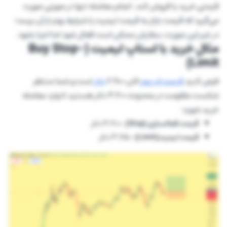
قیمتی خرید یا فروش کند. انجام معامله تنها در صورتی صورت
می‌گیرد که قیمت بازار به قیمت لیمیت یا شرایط بهتر از آن برسد؛
در غیر این صورت، سفارش ممکن است فعال شود اما اجرا نشود.
مثال خرید با استاپ لیمیت (Buy Stop-
Limit)
فرض کنید
قیمت اتریوم
الان 2,900
دلار
است و شما منتظر
شکست مقاومت در محدوده 3,200 دلار هستید تا وارد معامله
خرید شوید:
قیمت فعالسازی
(Stop)
: 3,200 دلار
قیمت لیمیت(Limit):
3,250 دلار