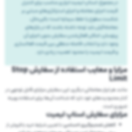
در مجموع، استاپ لیمیت ابزاری مناسب برای کنترل
قیمت اجرای معامله و اجرای استراتژی‌های مبتنی بر
شکست سطوح یا حفظ سرمایه است؛ بااین‌حال،
معامله‌گران باید توجه داشته باشند که در بازارهای
پرنوسان، امکان فعال‌شدن سفارش بدون اجرای آن
وجود دارد و انتخاب فاصله منطقی بین قیمت فعالسازی
و قیمت لیمیت یا محدود اهمیت زیادی دارد.
مزایا و معایب استفاده از سفارش Stop
Limit
مانند هر ابزار معاملاتی دیگری، این سفارش مزایای قابل٬توجهی در
کنار محدودیت‌های خود دارد که شناخت آن‌ها برای استفاده بهینه
ضروری است.
مزایای سفارش استاپ لیمیت
کاهش تصمیم‌گیری احساسی:
با تعیین شرایط خرید یا فروش از