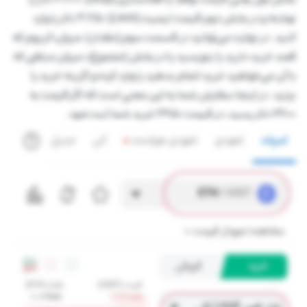
نوشته و در بخش دوم قیمت لیمیت (Limit) 3,250 دلار را وارد
کنید. در نهایت می‌توانید در قسمت سوم (مقدار)، میزان اتریوم که
قصد خرید دارید را بنویسید یا در بخش (مجموع)، میزان مبلغی که
با آن می‌خواهید خرید انجام بدهید را وارد کرده و گزینه خرید را
بزنید. در اینجا سفارش شما به این معنی است که اگر قیمت به
3200 دلار رسید، در قیمت 3250 خرید شما ثبت شود.