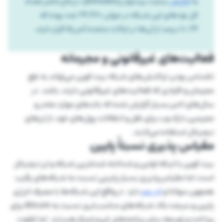
به
گزارش
سایت بیت‌نودز (bitnodes)، درحال‌حاضر تعداد
کل نود‌های این شبکه در جهان 24,470 عدد بوده که
10.24 درصد از آن‌ها در ایالات متحده آمریکا قرار دارند.
فعالیت‌های غیرقانونی و مجرمانه
ناشناس بودن تراکنش‌های شبکه بیت کوین می‌تواند به نفع
مجرمان و افرادی که فعالیت‌های غیرقانونی دارند، باشد. در
سال‌های اخیر بسیار گزارش شده که باندهای موارد مخدر و
مجرمین دارک وب برای نقل و انتقالات پول‌های خود، از ارزهای
دیجیتال استفاده می‌کنند.
مقیاس پذیری نسبتاً پایین
بیت کوین با اینکه اولین و شناخته شده‌ترین شبکه و ارز دیجیتال
است، اما مقیاس‌پذیری بسیار پایینی نسبت به شبکه‌های رقیب
همچون سولانا و
اتریوم
دارد. در واقع این شبکه‌ها با مصرف انرژی
پایین و سرعت بالا، شبکه‌های مناسب‌تری نسبت به Bitcoin برای
پرداخت و توسعه سایر برنامه‌های غیرمتمرکز هستند. اما تفاوت