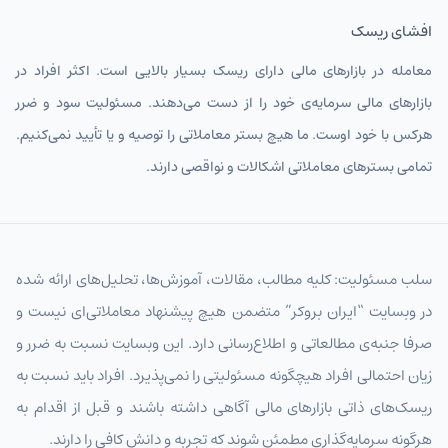
افشای ریسک
SYPIRT
پوند سوریه تومان
معامله در بازارهای مالی دارای ریسک بسیار بالایی است. اکثر افراد در
INRIRT
روپیه هند
بازارهای مالی سرمایه‌ی خود را از دست می‌دهند. مسئولیت سود و ضرر
KRWIRT
وون کره جنوبی تومان
هرکس با خود اوست. ما هیچ بستر معاملاتی را توصیه و یا تأیید نمی‌کنیم.
تمامی بسترهای معاملاتی اشکالات و نواقصی دارند.
MYRIRT
رینگیت مالزی تومان
THBIRT
بات تایلند
SGDIRT
دلار سنگاپور تومان
سلب مسئولیت: کلیه مطالب، مقالات، آموزش‌ها، تحلیل‌های ارائه شده
HKDIRT
دلار هنگ‌کنگ تومان
در وبسایت “ایران بروکر” متضمن هیچ پیشنهاد معاملاتی‌ای نیست و
صرفا جنبه‌ی مطالعاتی و اطلاع‌رسانی دارد. این وبسایت نسبت به ضرر و
PHPIRT
پزو فیلیپین تومان
زیان احتمالی افراد هیچگونه مسئولیتی را نمی‌پذیرد. افراد باید نسبت به
IDRIRT
روپیه اندونزی تومان
ریسک‌های ذاتی بازارهای مالی آگاهی داشته باشند و قبل از اقدام به
TWDIRT
دلار تایوان تومان
هرگونه سرمایه‌گذاری مطمئن شوند که تجربه و دانش کافی را دارند.