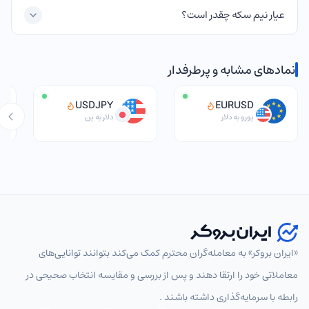
سایر انواع سکه های بهار آزادی در بازار ایران، حباب دارد.
عیار نیم سکه چقدر است؟
مشخصات نیم سکه
عیار نیم سکه: 21.6 یا 900 از 1000
نمادهای مشابه و پرطرفدار
قطر نیم سکه: 19 میلی متر
وزن نیم سکه: 4.0665 گرم
USDJPY
EURUSD
وزن طلای خالص نیم سکه: 3.661191 گرم
یورو به دلار
دلار به ین
زمان ضرب نیم سکه: قبل و بعد از سال 1386
جدول مقایسه انواع نیم سکه
نیم سکه
نوع
بانکی یا
نیم
توضیحات
عیار
وزن (گرم)
غیربانکی
سکه
نیم
«ایران بروکر» به معامله‌گران محترم کمک می‌کند بتوانند توانایی‌های
انتخاب نماد
ضرب شده قبل از
سکه
معاملاتی خود را ارتقا دهند و پس از بررسی و مقایسه انتخاب‌ صحیحی در
سال 1386 توسط
21.6
4.0665
طرح
رابطه با سرمایه‌گذاری داشته باشند .
بانک ملی