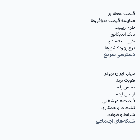
و تقاضای بیشتری برای خرید و فروش آن وجود دارد،
KWDIRT
دینار کویت
معمولاََ حباب قیمت نیم سکه، بالاتر از سکه تمام بهار
قیمت لحظه‌ای
BHDIRT
دینار بحرین تومان
آزادی است. البته نیم سکه حباب قیمت کمتری نسبت
مقایسه قیمت صرافی‌ها
طرح ریبیت
به ربع سکه دارد.
OMRIRT
ریال عمان تومان
بانک اندیکاتور
تقویم اقتصادی
QARIRT
ریال قطر تومان
نرخ بهره کشورها
دسترسی سریع
IQDIRT
دینار عراق
TRYIRT
لیر ترکیه
درباره ایران بروکر
هویت برند
RUBIRT
روبل روسیه تومان
تماس با ما
ارسال ایده
AZNIRT
منات آذربایجان
فرصت‌های شغلی
تبلیغات و همکاری
AMDIRT
درام ارمنستان
شرایط و ضوابط
شبکه‌های اجتماعی
AFNIRT
افغانی
GELIRT
لاری گرجستان تومان