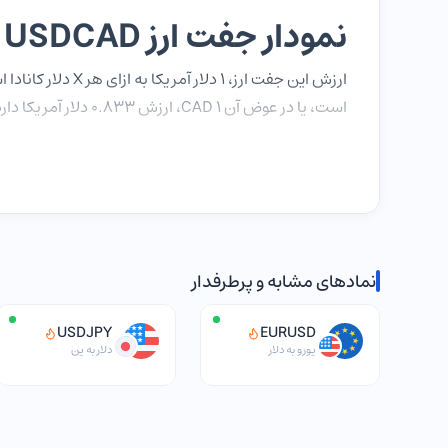
نمودار جفت ارز USDCAD
است، یا در عوض آن 1 CAD، ارزش 0.833 دلار آمریکا دارد.
اگرچه جفت ارز USDCAD در مقاطع مختلف تاریخ به برابری رسیده است (یعنی ۱: ۱)، اما دلار آمریکا به طور سنتی قوی‌تر بوده است.
جفت ارز USDCAD بشکل گسترده‌ای معامله می‌شود، زیرا روابط تجاری قابل توجهی بین دو کشور آمریکا و کانادا وجود دارد.
عواملی که بر جفت ارز USDCAD تأثیر می‌گذارد
نمادهای مشابه و پرطرفدار
USD/CAD تحت تأثیر عواملی است که بر ارزش دلار آم
کانادا (BoC)، بر ارزش این ارز‌ها در مقایسه با یک
USDJPY
EURUSD
USDCAD افزایش می‌یابد، زیرا برای خرید دلار قوی‌تر،
دلا
یورو به دلار
دلار به ین
می‌کند.