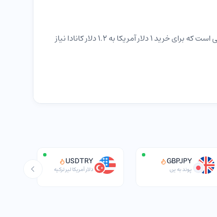
ارزش این جفت ارز، 1 دلار آمریکا به ازای هر X دلار کانادا است. به عنوان مثال، اگر جفت با قیمت 1.20 معامله می‌شود، به این معنی است که برای خرید ۱ دلار آمریکا به 1.2 دلار کانادا نیاز
همین دلیل، تفاوت نرخ بهره بین فدرال رزرو و بانک مرکزی
ی قوی‌تر کردن دلار آمریکا مداخله می‌کند، ارزش تلاقی
USDTRY
GBPJPY
پوند به ین
دلار آمریکا لیر ترکیه
ارزش دلار کانادا نیز با قیمت کالا‌ها، به ویژه نفت خام، ارتباط زیادی دارد. از آنجایی که اقتصاد کانادا به شدت به نفت وابسته است، قیمت نفت وضعیت اقتصاد، و خود ارز CAD را روشن