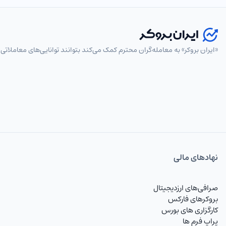
«ایران بروکر» به معامله‌گران محترم کمک می‌کند بتوانند توانایی‌های معاملاتی 
انتخاب نماد
پرطرفدار
همه
جفت‌ارزهای اصلی
جفت‌ارزهای فرعی
جفت‌ارز
EURUSD
یورو به دلار
نهاد‌های مالی
USDCAD
دلار به دلار کانادا
USDCHF
دلار به فرانک
صرافی‌های ارزدیجیتال
بروکرهای فارکس
USDJPY
دلار به ین
کارگزاری های بورس
پراپ فرم ها
GBPUSD
پوند به دلار