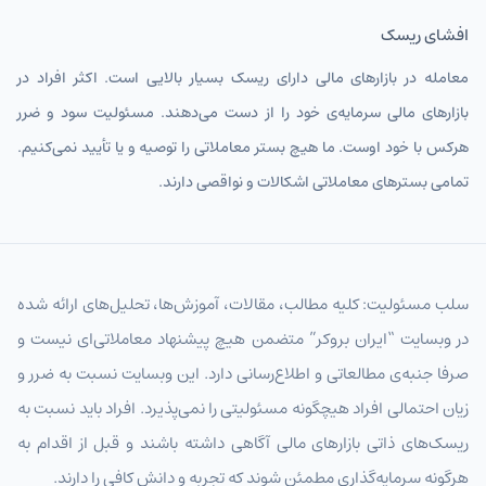
افشای ریسک
SYPIRT
پوند سوریه تومان
معامله در بازارهای مالی دارای ریسک بسیار بالایی است. اکثر افراد در
INRIRT
روپیه هند
بازارهای مالی سرمایه‌ی خود را از دست می‌دهند. مسئولیت سود و ضرر
KRWIRT
وون کره جنوبی تومان
هرکس با خود اوست. ما هیچ بستر معاملاتی را توصیه و یا تأیید نمی‌کنیم.
MYRIRT
رینگیت مالزی تومان
تمامی بسترهای معاملاتی اشکالات و نواقصی دارند.
THBIRT
بات تایلند
SGDIRT
دلار سنگاپور تومان
سلب مسئولیت: کلیه مطالب، مقالات، آموزش‌ها، تحلیل‌های ارائه شده
HKDIRT
دلار هنگ‌کنگ تومان
در وبسایت “ایران بروکر” متضمن هیچ پیشنهاد معاملاتی‌ای نیست و
PHPIRT
پزو فیلیپین تومان
صرفا جنبه‌ی مطالعاتی و اطلاع‌رسانی دارد. این وبسایت نسبت به ضرر و
زیان احتمالی افراد هیچگونه مسئولیتی را نمی‌پذیرد. افراد باید نسبت به
IDRIRT
روپیه اندونزی تومان
ریسک‌های ذاتی بازارهای مالی آگاهی داشته باشند و قبل از اقدام به
TWDIRT
دلار تایوان تومان
هرگونه سرمایه‌گذاری مطمئن شوند که تجربه و دانش کافی را دارند.