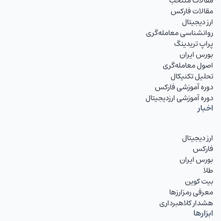
مقالات منتخب
مقالات فارکس
EURIRT
یورو
ارز دیجیتال
روانشناسی معامله‌گری
GBPIRT
پوند انگلیس
پراپ تریدینگ
بورس ایران
CHFIRT
فرانک سوئیس
اصول معامله‌گری
تحلیل تکنیکال
AUDIRT
دلار استرالیا تومان
دوره آموزشی فارکس
دوره آموزشی ارزدیجیتال
CADIRT
دلار کانادا
اخبار
JPYIRT
ین ژاپن
ارز دیجیتال
CNYIRT
یوان چین
فارکس
بورس ایران
NZDIRT
دلار نیوزیلند تومان
طلا
بیت کوین
AEDIRT
درهم امارات
معرفی رمزارزها
هشدار کلاهبرداری
SARIRT
ریال عربستان تومان
ابزارها