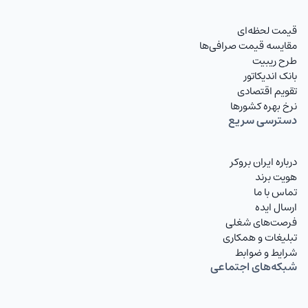
KWDIRT
دینار کویت
قیمت لحظه‌ای
BHDIRT
دینار بحرین تومان
مقایسه قیمت صرافی‌ها
طرح ریبیت
OMRIRT
ریال عمان تومان
بانک اندیکاتور
تقویم اقتصادی
QARIRT
ریال قطر تومان
نرخ بهره کشورها
دسترسی سریع
IQDIRT
دینار عراق
TRYIRT
لیر ترکیه
درباره ایران بروکر
هویت برند
RUBIRT
روبل روسیه تومان
تماس با ما
ارسال ایده
AZNIRT
منات آذربایجان
فرصت‌های شغلی
تبلیغات و همکاری
AMDIRT
درام ارمنستان
شرایط و ضوابط
شبکه‌های اجتماعی
AFNIRT
افغانی
GELIRT
لاری گرجستان تومان