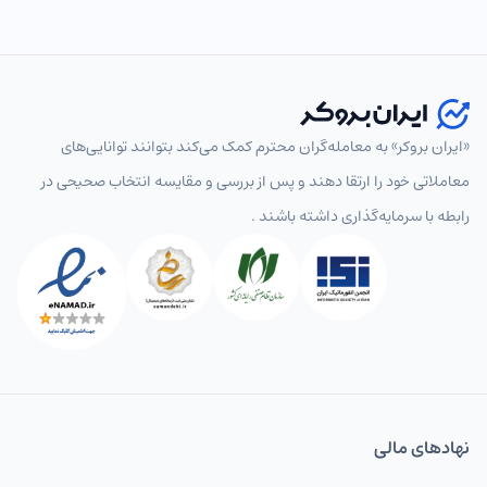
«ایران بروکر» به معامله‌گران محترم کمک می‌کند بتوانند توانایی‌های
انتخاب نماد
معاملاتی خود را ارتقا دهند و پس از بررسی و مقایسه انتخاب‌ صحیحی در
رابطه با سرمایه‌گذاری داشته باشند .
پرطرفدار
همه
جفت‌ارزهای اصلی
جفت‌ارزهای فرعی
جفت‌ارز
EURUSD
یورو به دلار
USDCAD
دلار به دلار کانادا
USDCHF
دلار به فرانک
نهاد‌های مالی
USDJPY
دلار به ین