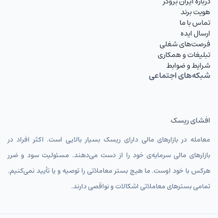
درباره ایران بروکر
هویت برند
RUBIRT
روبل روسیه تومان
تماس با ما
ارسال ایده
AZNIRT
منات آذربایجان
فرصت‌های شغلی
تبلیغات و همکاری
AMDIRT
درام ارمنستان
شرایط و ضوابط
شبکه‌های اجتماعی
AFNIRT
افغانی
GELIRT
لاری گرجستان تومان
افشای ریسک
SYPIRT
پوند سوریه تومان
معامله در بازارهای مالی دارای ریسک بسیار بالایی است. اکثر افراد در
INRIRT
روپیه هند
بازارهای مالی سرمایه‌ی خود را از دست می‌دهند. مسئولیت سود و ضرر
KRWIRT
وون کره جنوبی تومان
هرکس با خود اوست. ما هیچ بستر معاملاتی را توصیه و یا تأیید نمی‌کنیم.
تمامی بسترهای معاملاتی اشکالات و نواقصی دارند.
MYRIRT
رینگیت مالزی تومان
THBIRT
بات تایلند