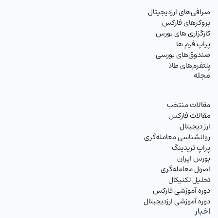
صرافی‌های ارزدیجیتال
GBPUSD
پوند به دلار
بروکرهای فارکس
کارگزاری های بورس
AUDUSD
دلار استرالیا
پراپ فرم ها
صندوق‌های بورسی
NZDUSD
دلار نیوزلند
پلتفرم‌های طلا
مجله
TMTIRT
منات ترکمنستان
USDIRT
دلار آمریکا
مقالات منتخب
مقالات فارکس
EURIRT
یورو
ارز دیجیتال
روانشناسی معامله‌گری
GBPIRT
پوند انگلیس
پراپ تریدینگ
بورس ایران
CHFIRT
فرانک سوئیس
اصول معامله‌گری
تحلیل تکنیکال
AUDIRT
دلار استرالیا تومان
دوره آموزشی فارکس
دوره آموزشی ارزدیجیتال
CADIRT
دلار کانادا
اخبار