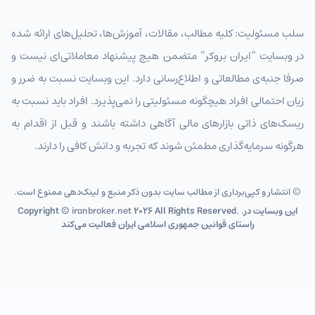
SGDIRT
دلار سنگاپور تومان
سلب مسئولیت: کلیه مطالب، مقالات، آموزش‌ها، تحلیل‌های ارائه شده
HKDIRT
دلار هنگ‌کنگ تومان
در وبسایت “ایران بروکر” متضمن هیچ پیشنهاد معاملاتی‌ای نیست و
PHPIRT
پزو فیلیپین تومان
صرفا جنبه‌ی مطالعاتی و اطلاع‌رسانی دارد. این وبسایت نسبت به ضرر و
زیان احتمالی افراد هیچگونه مسئولیتی را نمی‌پذیرد. افراد باید نسبت به
IDRIRT
روپیه اندونزی تومان
ریسک‌های ذاتی بازارهای مالی آگاهی داشته باشند و قبل از اقدام به
TWDIRT
دلار تایوان تومان
هرگونه سرمایه‌گذاری مطمئن شوند که تجربه و دانش کافی را دارند.
VNDIRT
دونگ ویتنام تومان
© انتشار و کپی‌برداری از مطالب سایت بدون ذکر منبع و لینک‌دهی ممنوع است.
SEKIRT
کرون سوئد
2026 All Rights Reserved. .این وبسایت در
iranbroker.net
Copyright ©
راستای قوانین جمهوری اسلامی ایران فعالیت می‌کند
NOKIRT
کرون نروژ
DKKIRT
کرون دانمارک
HUFIRT
فورینت مجارستان تومان