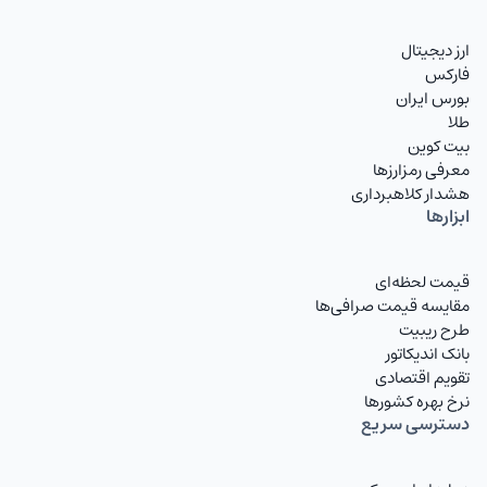
JPYIRT
ین ژاپن
ارز دیجیتال
CNYIRT
یوان چین
فارکس
بورس ایران
NZDIRT
دلار نیوزیلند تومان
طلا
بیت کوین
AEDIRT
درهم امارات
معرفی رمزارزها
هشدار کلاهبرداری
SARIRT
ریال عربستان تومان
ابزارها
KWDIRT
دینار کویت
قیمت لحظه‌ای
BHDIRT
دینار بحرین تومان
مقایسه قیمت صرافی‌ها
طرح ریبیت
OMRIRT
ریال عمان تومان
بانک اندیکاتور
تقویم اقتصادی
QARIRT
ریال قطر تومان
نرخ بهره کشورها
دسترسی سریع
IQDIRT
دینار عراق
TRYIRT
لیر ترکیه