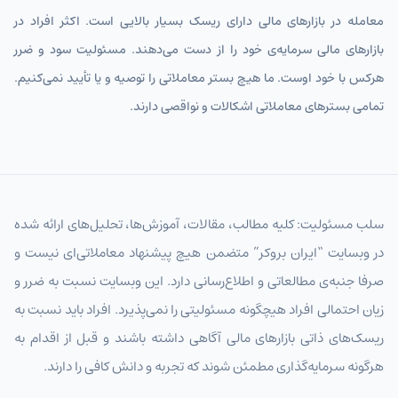
معامله در بازارهای مالی دارای ریسک بسیار بالایی است. اکثر افراد در
CHFIRT
فرانک سوئیس
بازارهای مالی سرمایه‌ی خود را از دست می‌دهند. مسئولیت سود و ضرر
AUDIRT
دلار استرالیا تومان
هرکس با خود اوست. ما هیچ بستر معاملاتی را توصیه و یا تأیید نمی‌کنیم.
CADIRT
دلار کانادا
تمامی بسترهای معاملاتی اشکالات و نواقصی دارند.
JPYIRT
ین ژاپن
CNYIRT
یوان چین
NZDIRT
دلار نیوزیلند تومان
سلب مسئولیت: کلیه مطالب، مقالات، آموزش‌ها، تحلیل‌های ارائه شده
در وبسایت “ایران بروکر” متضمن هیچ پیشنهاد معاملاتی‌ای نیست و
AEDIRT
درهم امارات
صرفا جنبه‌ی مطالعاتی و اطلاع‌رسانی دارد. این وبسایت نسبت به ضرر و
SARIRT
ریال عربستان تومان
زیان احتمالی افراد هیچگونه مسئولیتی را نمی‌پذیرد. افراد باید نسبت به
KWDIRT
دینار کویت
ریسک‌های ذاتی بازارهای مالی آگاهی داشته باشند و قبل از اقدام به
هرگونه سرمایه‌گذاری مطمئن شوند که تجربه و دانش کافی را دارند.
BHDIRT
دینار بحرین تومان