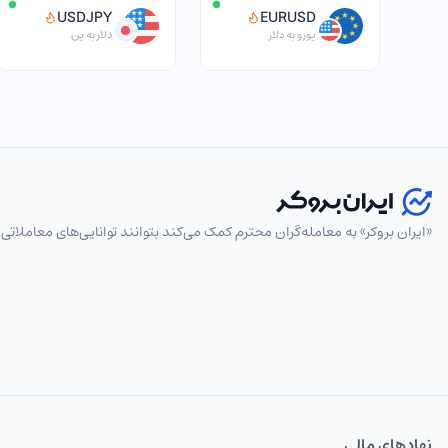
USDJPY
EURUSD
یورو به دلار
دلار به ین
«ایران بروکر» به معامله‌گران محترم کمک می‌کند بتوانند توانایی‌های معاملاتی 
انتخاب نماد
پرطرفدار
همه
جفت‌ارزهای اصلی
جفت‌ارزهای فرعی
جفت‌ارز
EURUSD
یورو به دلار
USDCAD
دلار به دلار کانادا
نهاد‌های مالی