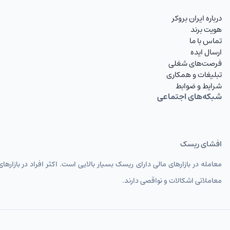
درباره ایران بروکر
IQDIRT
دینار عراق
هویت برند
تماس با ما
TRYIRT
لیر ترکیه
ارسال ایده
فرصت‌های شغلی
RUBIRT
روبل روسیه تومان
تبلیغات و همکاری
شرایط و ضوابط
AZNIRT
منات آذربایجان
شبکه‌های اجتماعی
AMDIRT
درام ارمنستان
AFNIRT
افغانی
افشای ریسک
GELIRT
لاری گرجستان تومان
معامله در بازارهای مالی دارای ریسک بسیار بالایی است. اکثر افراد در بازا
SYPIRT
پوند سوریه تومان
معاملاتی اشکالات و نواقصی دارند.
INRIRT
روپیه هند
KRWIRT
وون کره جنوبی تومان