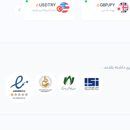
USDTRY
GBPJPY
پوند به ین
دلار آمریکا لیر ترکیه
ری داشته باشند .
طلا و سکه داخلی
نرخ ارز / تومان
کالاها