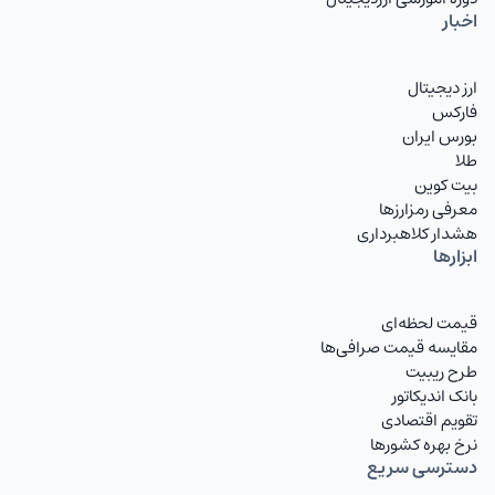
AUDIRT
دلار استرالیا تومان
اخبار
CADIRT
دلار کانادا
ارز دیجیتال
فارکس
JPYIRT
ین ژاپن
بورس ایران
طلا
CNYIRT
یوان چین
بیت کوین
NZDIRT
معرفی رمزارزها
دلار نیوزیلند تومان
هشدار کلاهبرداری
ابزارها
AEDIRT
درهم امارات
SARIRT
ریال عربستان تومان
قیمت لحظه‌ای
مقایسه قیمت صرافی‌ها
KWDIRT
دینار کویت
طرح ریبیت
بانک اندیکاتور
BHDIRT
دینار بحرین تومان
تقویم اقتصادی
نرخ بهره کشورها
OMRIRT
ریال عمان تومان
دسترسی سریع
QARIRT
ریال قطر تومان