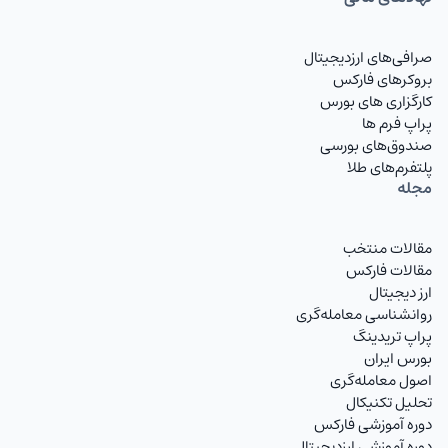
USDCHF
دلار به فرانک
صرافی‌های ارزدیجیتال
USDJPY
دلار به ین
بروکرهای فارکس
کارگزاری های بورس
GBPUSD
پوند به دلار
پراپ فرم ها
صندوق‌های بورسی
AUDUSD
دلار استرالیا
پلتفرم‌های طلا
مجله
NZDUSD
دلار نیوزلند
مقالات منتخب
TMTIRT
منات ترکمنستان
مقالات فارکس
USDIRT
ارز دیجیتال
دلار آمریکا
روانشناسی معامله‌گری
EURIRT
یورو
پراپ تریدینگ
بورس ایران
GBPIRT
پوند انگلیس
اصول معامله‌گری
تحلیل تکنیکال
CHFIRT
فرانک سوئیس
دوره آموزشی فارکس
دوره آموزشی ارزدیجیتال