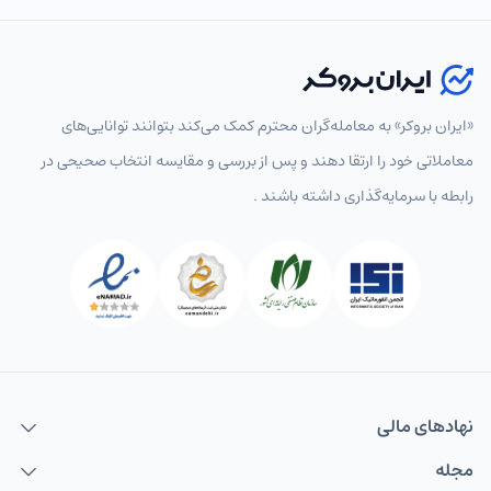
انتخاب نماد
«ایران بروکر» به معامله‌گران محترم کمک می‌کند بتوانند توانایی‌های
معاملاتی خود را ارتقا دهند و پس از بررسی و مقایسه انتخاب‌ صحیحی در
رابطه با سرمایه‌گذاری داشته باشند .
پرطرفدار
همه
جفت‌ارزهای اصلی
جفت‌ارزهای فرعی
جفت‌ارزها
EURUSD
یورو به دلار
USDCAD
دلار به دلار کانادا
USDCHF
دلار به فرانک
USDJPY
دلار به ین
نهاد‌های مالی
GBPUSD
پوند به دلار
مجله