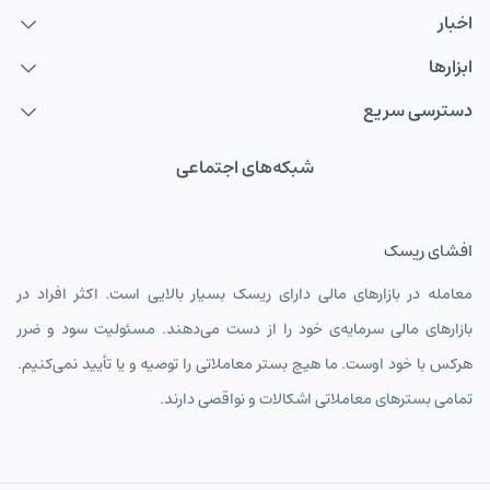
اخبار
AUDUSD
دلار استرالیا
ابزارها
NZDUSD
دلار نیوزلند
دسترسی سریع
TMTIRT
منات ترکمنستان
USDIRT
شبکه‌های اجتماعی
دلار آمریکا
EURIRT
یورو
افشای ریسک
GBPIRT
پوند انگلیس
معامله در بازارهای مالی دارای ریسک بسیار بالایی است. اکثر افراد در
CHFIRT
فرانک سوئیس
بازارهای مالی سرمایه‌ی خود را از دست می‌دهند. مسئولیت سود و ضرر
AUDIRT
دلار استرالیا تومان
هرکس با خود اوست. ما هیچ بستر معاملاتی را توصیه و یا تأیید نمی‌کنیم.
تمامی بسترهای معاملاتی اشکالات و نواقصی دارند.
CADIRT
دلار کانادا
JPYIRT
ین ژاپن