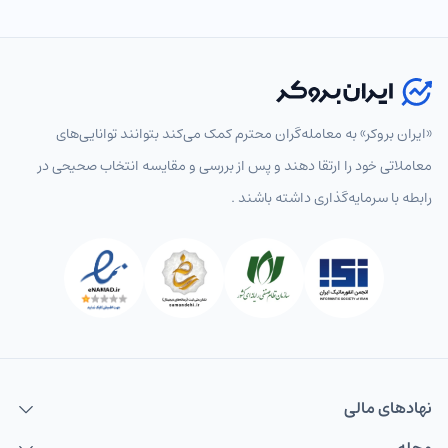
انتخاب نماد
«ایران بروکر» به معامله‌گران محترم کمک می‌کند بتوانند توانایی‌های
معاملاتی خود را ارتقا دهند و پس از بررسی و مقایسه انتخاب‌ صحیحی در
رابطه با سرمایه‌گذاری داشته باشند .
پرطرفدار
همه
جفت‌ارزهای اصلی
جفت‌ارزهای فرعی
جفت‌ارزها
EURUSD
یورو به دلار
USDCAD
دلار به دلار کانادا
USDCHF
دلار به فرانک
USDJPY
دلار به ین
نهاد‌های مالی
GBPUSD
پوند به دلار