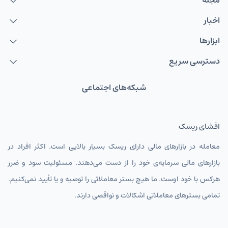
مجله
اخبار
AUDUSD
دلار استرالیا
ابزارها
NZDUSD
دلار نیوزلند
دسترسی سریع
TMTIRT
منات ترکمنستان
شبکه‌های اجتماعی
USDIRT
دلار آمریکا
EURIRT
یورو
افشای ریسک
GBPIRT
پوند انگلیس
معامله در بازارهای مالی دارای ریسک بسیار بالایی است. اکثر افراد در
CHFIRT
فرانک سوئیس
بازارهای مالی سرمایه‌ی خود را از دست می‌دهند. مسئولیت سود و ضرر
AUDIRT
دلار استرالیا تومان
هرکس با خود اوست. ما هیچ بستر معاملاتی را توصیه و یا تأیید نمی‌کنیم.
تمامی بسترهای معاملاتی اشکالات و نواقصی دارند.
CADIRT
دلار کانادا
JPYIRT
ین ژاپن