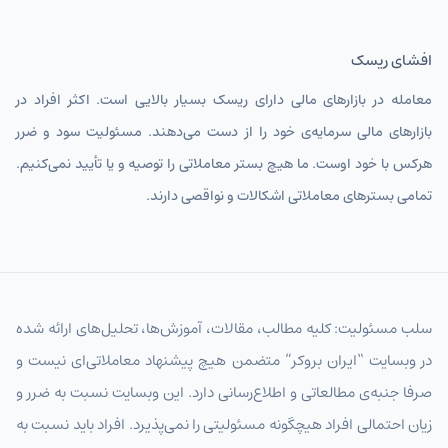
EURIRT
یورو
افشای ریسک
GBPIRT
پوند انگلیس
معامله در بازارهای مالی دارای ریسک بسیار بالایی است. اکثر افراد در
CHFIRT
فرانک سوئیس
بازارهای مالی سرمایه‌ی خود را از دست می‌دهند. مسئولیت سود و ضرر
AUDIRT
دلار استرالیا تومان
هرکس با خود اوست. ما هیچ بستر معاملاتی را توصیه و یا تأیید نمی‌کنیم.
CADIRT
دلار کانادا
تمامی بسترهای معاملاتی اشکالات و نواقصی دارند.
JPYIRT
ین ژاپن
CNYIRT
یوان چین
NZDIRT
دلار نیوزیلند تومان
سلب مسئولیت: کلیه مطالب، مقالات، آموزش‌ها، تحلیل‌های ارائه شده
در وبسایت “ایران بروکر” متضمن هیچ پیشنهاد معاملاتی‌ای نیست و
AEDIRT
درهم امارات
صرفا جنبه‌ی مطالعاتی و اطلاع‌رسانی دارد. این وبسایت نسبت به ضرر و
SARIRT
ریال عربستان تومان
زیان احتمالی افراد هیچگونه مسئولیتی را نمی‌پذیرد. افراد باید نسبت به