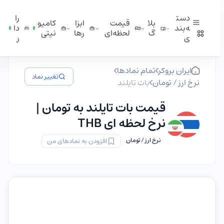
دست
را
بلا
قیمت
ابزا
کامیو
ه‌بند
دا
گ
لحظه‌ای
ر‌ها
نیتی
ی
ر
ایران بروکر
تمام نمادها
تغییر نماد
نرخ ارز / تومان
بات تایلند
قیمت بات تایلند به تومان |
نرخ لحظه ای THB
نرخ ارز / تومان
افزودن به نمادهای من