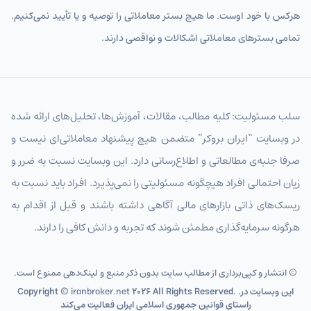
KRWIRT
وون کره جنوبی تومان
هرکس با خود اوست. ما هیچ بستر معاملاتی را توصیه و یا تأیید نمی‌کنیم.
تمامی بسترهای معاملاتی اشکالات و نواقصی دارند.
MYRIRT
رینگیت مالزی تومان
THBIRT
بات تایلند
SGDIRT
دلار سنگاپور تومان
سلب مسئولیت: کلیه مطالب، مقالات، آموزش‌ها، تحلیل‌های ارائه شده
HKDIRT
دلار هنگ‌کنگ تومان
در وبسایت “ایران بروکر” متضمن هیچ پیشنهاد معاملاتی‌ای نیست و
PHPIRT
صرفا جنبه‌ی مطالعاتی و اطلاع‌رسانی دارد. این وبسایت نسبت به ضرر و
پزو فیلیپین تومان
زیان احتمالی افراد هیچگونه مسئولیتی را نمی‌پذیرد. افراد باید نسبت به
IDRIRT
روپیه اندونزی تومان
ریسک‌های ذاتی بازارهای مالی آگاهی داشته باشند و قبل از اقدام به
TWDIRT
دلار تایوان تومان
هرگونه سرمایه‌گذاری مطمئن شوند که تجربه و دانش کافی را دارند.
VNDIRT
دونگ ویتنام تومان
© انتشار و کپی‌برداری از مطالب سایت بدون ذکر منبع و لینک‌دهی ممنوع است.
SEKIRT
کرون سوئد
2026 All Rights Reserved. .این وبسایت در
iranbroker.net
Copyright ©
راستای قوانین جمهوری اسلامی ایران فعالیت می‌کند
NOKIRT
کرون نروژ