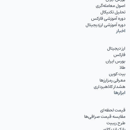
CHFIRT
فرانک سوئیس
پیش‌بینی می‌شود این ارز همچنان در سال‌های آینده نیز
اصول معامله‌گری
تحلیل تکنیکال
دامنه نوسان فعلی نسبت به دلار آمریکا و یورو را حفظ
AUDIRT
دلار استرالیا تومان
دوره آموزشی فارکس
کند.
دوره آموزشی ارزدیجیتال
CADIRT
دلار کانادا
اخبار
JPYIRT
ین ژاپن
ارز دیجیتال
CNYIRT
یوان چین
فارکس
بورس ایران
NZDIRT
دلار نیوزیلند تومان
طلا
بیت کوین
AEDIRT
درهم امارات
معرفی رمزارزها
هشدار کلاهبرداری
SARIRT
ریال عربستان تومان
ابزارها
KWDIRT
دینار کویت
قیمت لحظه‌ای
BHDIRT
دینار بحرین تومان
مقایسه قیمت صرافی‌ها
طرح ریبیت
OMRIRT
ریال عمان تومان
بانک اندیکاتور