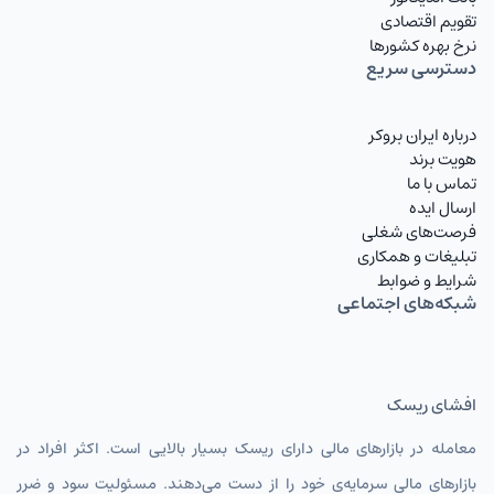
تقویم اقتصادی
QARIRT
ریال قطر تومان
نرخ بهره کشورها
دسترسی سریع
IQDIRT
دینار عراق
TRYIRT
لیر ترکیه
درباره ایران بروکر
هویت برند
RUBIRT
روبل روسیه تومان
تماس با ما
ارسال ایده
AZNIRT
منات آذربایجان
فرصت‌های شغلی
تبلیغات و همکاری
AMDIRT
درام ارمنستان
شرایط و ضوابط
شبکه‌های اجتماعی
AFNIRT
افغانی
GELIRT
لاری گرجستان تومان
افشای ریسک
SYPIRT
پوند سوریه تومان
معامله در بازارهای مالی دارای ریسک بسیار بالایی است. اکثر افراد در
INRIRT
روپیه هند
بازارهای مالی سرمایه‌ی خود را از دست می‌دهند. مسئولیت سود و ضرر