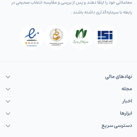
معاملاتی خود را ارتقا دهند و پس از بررسی و مقایسه انتخاب‌ صحیحی در
رابطه با سرمایه‌گذاری داشته باشند .
پرطرفدار
همه
جفت‌ارزهای اصلی
جفت‌ارزهای فرعی
جفت‌ارزها
EURUSD
یورو به دلار
USDCAD
دلار به دلار کانادا
USDCHF
دلار به فرانک
USDJPY
دلار به ین
نهاد‌های مالی
GBPUSD
پوند به دلار
مجله
AUDUSD
دلار استرالیا
اخبار
NZDUSD
ابزارها
دلار نیوزلند
دسترسی سریع
TMTIRT
منات ترکمنستان