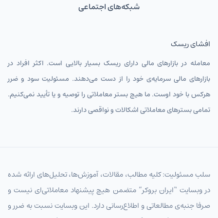
USDIRT
دلار آمریکا
شبکه‌های اجتماعی
EURIRT
یورو
افشای ریسک
GBPIRT
پوند انگلیس
معامله در بازارهای مالی دارای ریسک بسیار بالایی است. اکثر افراد در
CHFIRT
فرانک سوئیس
بازارهای مالی سرمایه‌ی خود را از دست می‌دهند. مسئولیت سود و ضرر
AUDIRT
دلار استرالیا تومان
هرکس با خود اوست. ما هیچ بستر معاملاتی را توصیه و یا تأیید نمی‌کنیم.
CADIRT
دلار کانادا
تمامی بسترهای معاملاتی اشکالات و نواقصی دارند.
JPYIRT
ین ژاپن
CNYIRT
یوان چین
NZDIRT
دلار نیوزیلند تومان
سلب مسئولیت: کلیه مطالب، مقالات، آموزش‌ها، تحلیل‌های ارائه شده
در وبسایت “ایران بروکر” متضمن هیچ پیشنهاد معاملاتی‌ای نیست و
AEDIRT
درهم امارات
صرفا جنبه‌ی مطالعاتی و اطلاع‌رسانی دارد. این وبسایت نسبت به ضرر و
SARIRT
ریال عربستان تومان