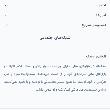
اخبار
AUDUSD
دلار استرالیا
ابزارها
NZDUSD
دلار نیوزلند
دسترسی سریع
TMTIRT
منات ترکمنستان
USDIRT
شبکه‌های اجتماعی
دلار آمریکا
EURIRT
یورو
افشای ریسک
GBPIRT
پوند انگلیس
معامله در بازارهای مالی دارای ریسک بسیار بالایی است. اکثر افراد در
CHFIRT
فرانک سوئیس
بازارهای مالی سرمایه‌ی خود را از دست می‌دهند. مسئولیت سود و ضرر
AUDIRT
دلار استرالیا تومان
هرکس با خود اوست. ما هیچ بستر معاملاتی را توصیه و یا تأیید نمی‌کنیم.
تمامی بسترهای معاملاتی اشکالات و نواقصی دارند.
CADIRT
دلار کانادا
JPYIRT
ین ژاپن