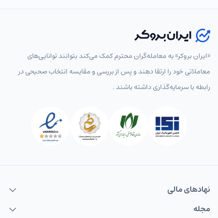
انتخاب نماد
«ایران بروکر» به معامله‌گران محترم کمک می‌کند بتوانند توانایی‌های
معاملاتی خود را ارتقا دهند و پس از بررسی و مقایسه انتخاب‌ صحیحی در
رابطه با سرمایه‌گذاری داشته باشند .
پرطرفدار
همه
جفت‌ارزهای اصلی
جفت‌ارزهای فرعی
جفت‌ارزها
EURUSD
یورو به دلار
USDCAD
دلار به دلار کانادا
USDCHF
دلار به فرانک
USDJPY
دلار به ین
نهاد‌های مالی
GBPUSD
پوند به دلار
مجله