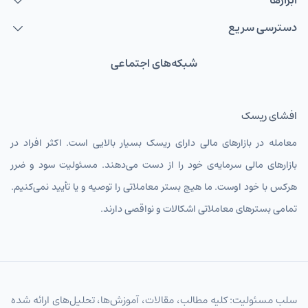
ابزارها
NZDUSD
دلار نیوزلند
دسترسی سریع
TMTIRT
منات ترکمنستان
USDIRT
شبکه‌های اجتماعی
دلار آمریکا
EURIRT
یورو
افشای ریسک
GBPIRT
پوند انگلیس
معامله در بازارهای مالی دارای ریسک بسیار بالایی است. اکثر افراد در
CHFIRT
فرانک سوئیس
بازارهای مالی سرمایه‌ی خود را از دست می‌دهند. مسئولیت سود و ضرر
AUDIRT
دلار استرالیا تومان
هرکس با خود اوست. ما هیچ بستر معاملاتی را توصیه و یا تأیید نمی‌کنیم.
تمامی بسترهای معاملاتی اشکالات و نواقصی دارند.
CADIRT
دلار کانادا
JPYIRT
ین ژاپن
CNYIRT
یوان چین
NZDIRT
سلب مسئولیت: کلیه مطالب، مقالات، آموزش‌ها، تحلیل‌های ارائه شده
دلار نیوزیلند تومان