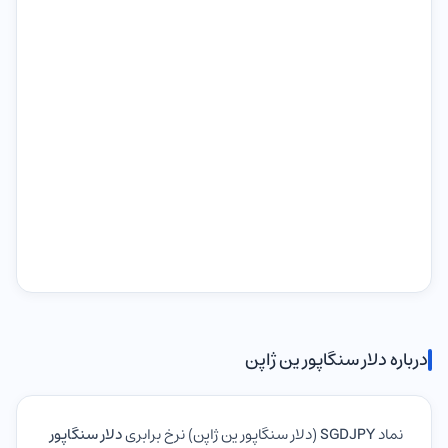
درباره دلار سنگاپور ین ژاپن
نماد
SGDJPY
(دلار سنگاپور ین ژاپن) نرخ برابری
دلار سنگاپور