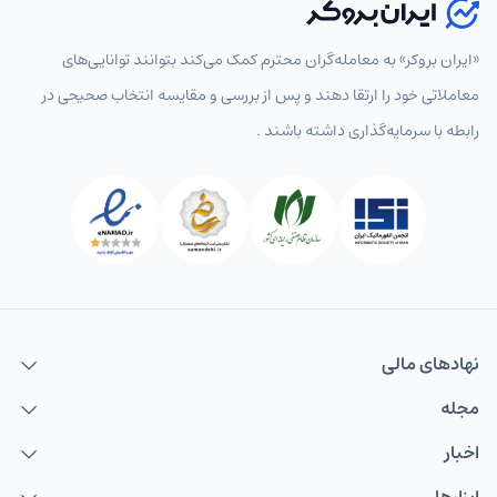
انتخاب نماد
«ایران بروکر» به معامله‌گران محترم کمک می‌کند بتوانند توانایی‌های
معاملاتی خود را ارتقا دهند و پس از بررسی و مقایسه انتخاب‌ صحیحی در
رابطه با سرمایه‌گذاری داشته باشند .
پرطرفدار
همه
جفت‌ارزهای اصلی
جفت‌ارزهای فرعی
جفت‌ارزها
EURUSD
یورو به دلار
USDCAD
دلار به دلار کانادا
USDCHF
دلار به فرانک
USDJPY
دلار به ین
نهاد‌های مالی
GBPUSD
پوند به دلار
مجله
اخبار
AUDUSD
دلار استرالیا