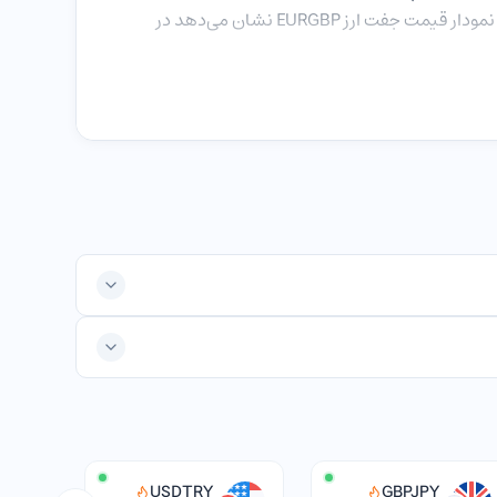
بیش از 0.8 رسید. در بازه زمانی 2017 تا 2025 نیز قیمت یورو به پوند انگلیس بین محدوده 0.8 تا 0.9 نوسان داشته است. بررسی نمودار قیمت جفت ارز EURGBP نشان می‌دهد در
23 ژوئن سال 2016 بود که مردم انگلیس در تصمیم‌گیری غیرمنتظره رای به خروج انگلستان از اتحادیه اروپا دادند. روند سیاسی اجرای این طرح حدود 4 سال به‌طول انجامید. نهایتا در
وپا قطعی شد. پس از خروج انگلیس از برگزیت در ماه فوریه 2020 قیمت پوند به یورو افزایش پیدا کرد؛ اما خیلی زود این روند حالت
فزایش مکرر نرخ بهره از دسامبر سال 2020 به بعد بود. این راه‌حل تاکنون جواب داده و مانع از نوسان قیمت شدید جفت ارز
متغیرهای اقتصادی نقش تعیین کننده در نوسان قیمت یورو به پوند دارند. تولید ناخالص داخلی انگلیس در سال 2024 حدود 3.7 تریلیون دلار بوده است. این عدد برای کشورهای
USDTRY
GBPJPY