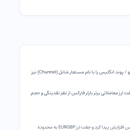
EURGBP نماد جفت ارز یورو به پوند انگلیس است که قیمت یورو به پوند را نشان می‌دهد. معامله‌گران بازار فارکس جفت ارز یورو / پوند انگلیس را با نام مستعار شانل (Chunnel) نیز
هم‌ترین جفت ارز کراس (Cross Pair) بازار فارکس است. همچنین جفت ارز یورو به پوند انگلیس به‌عنوان یکی از 8 جفت ارز معاملاتی برتر بازار فارکس از نظر نقدینگی و حجم
بین سال‌های 2009 تا 2016، قیمت پوند به یورو روند صعودی داشت. اما در طول سال‌های 2016 و 2017، قیمت یورو به پوند انگلیس افزایش پیدا کرد و جفت ارز EURGBP به محدوده