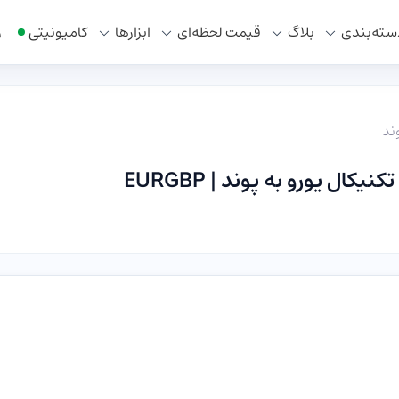
سته‌بندی
بلاگ
قیمت لحظه‌ای
ابزار‌ها
کامیونیتی
ر
وند
ال یورو به پوند | EURGBP