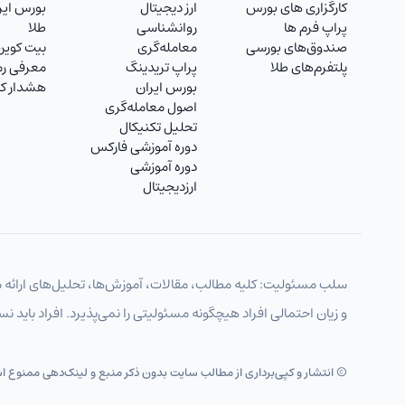
کارگزاری های بورس
ارز دیجیتال
بورس ایر
USDCHF
دلار به فرانک
پراپ فرم ها
روانشناسی
طلا
صندوق‌های بورسی
معامله‌گری
بیت کوین
USDJPY
دلار به ین
پلتفرم‌های طلا
پراپ تریدینگ
معرفی رمز
بورس ایران
هشدار کل
GBPUSD
پوند به دلار
اصول معامله‌گری
تحلیل تکنیکال
AUDUSD
دلار استرالیا
دوره آموزشی فارکس
دوره آموزشی
NZDUSD
دلار نیوزلند
ارزدیجیتال
TMTIRT
منات ترکمنستان
USDIRT
دلار آمریکا
سلب مسئولیت: کلیه مطالب، مقالات، آموزش‌ها، تحلیل‌های ارائه ش
EURIRT
یورو
و زیان احتمالی افراد هیچگونه مسئولیتی را نمی‌پذیرد. افراد باید 
GBPIRT
پوند انگلیس
CHFIRT
فرانک سوئیس
© انتشار و کپی‌برداری از مطالب سایت بدون ذکر منبع و لینک‌دهی ممنوع 
AUDIRT
دلار استرالیا تومان