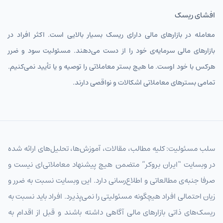
افشای ریسک
GBPIRT
پوند انگلیس
معامله در بازارهای مالی دارای ریسک بسیار بالایی است. اکثر افراد در
CHFIRT
فرانک سوئیس
بازارهای مالی سرمایه‌ی خود را از دست می‌دهند. مسئولیت سود و ضرر
AUDIRT
دلار استرالیا تومان
هرکس با خود اوست. ما هیچ بستر معاملاتی را توصیه و یا تأیید نمی‌کنیم.
CADIRT
دلار کانادا
تمامی بسترهای معاملاتی اشکالات و نواقصی دارند.
JPYIRT
ین ژاپن
CNYIRT
یوان چین
NZDIRT
دلار نیوزیلند تومان
سلب مسئولیت: کلیه مطالب، مقالات، آموزش‌ها، تحلیل‌های ارائه شده
در وبسایت “ایران بروکر” متضمن هیچ پیشنهاد معاملاتی‌ای نیست و
AEDIRT
درهم امارات
صرفا جنبه‌ی مطالعاتی و اطلاع‌رسانی دارد. این وبسایت نسبت به ضرر و
SARIRT
ریال عربستان تومان
زیان احتمالی افراد هیچگونه مسئولیتی را نمی‌پذیرد. افراد باید نسبت به
KWDIRT
دینار کویت
ریسک‌های ذاتی بازارهای مالی آگاهی داشته باشند و قبل از اقدام به