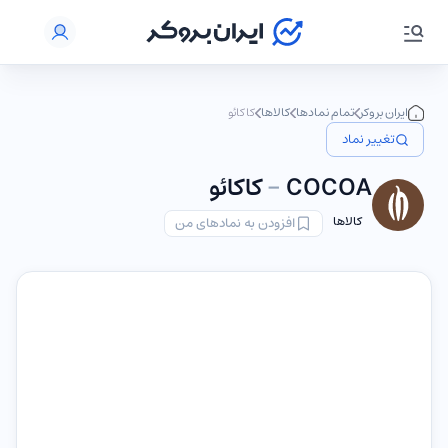
ایران بروکر
تمام نمادها
کالاها
کاکائو
تغییر نماد
COCOA
-
کاکائو
کالاها
افزودن به نمادهای من