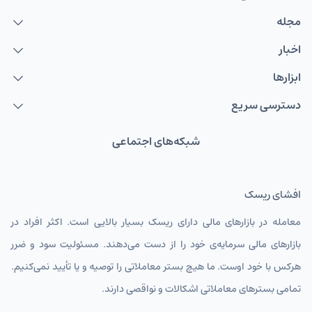
مجله
GBPUSD
پوند به دلار
اخبار
AUDUSD
دلار استرالیا
ابزارها
NZDUSD
دلار نیوزلند
دسترسی سریع
TMTIRT
منات ترکمنستان
شبکه‌های اجتماعی
USDIRT
دلار آمریکا
EURIRT
یورو
افشای ریسک
GBPIRT
پوند انگلیس
معامله در بازارهای مالی دارای ریسک بسیار بالایی است. اکثر افراد در
CHFIRT
فرانک سوئیس
بازارهای مالی سرمایه‌ی خود را از دست می‌دهند. مسئولیت سود و ضرر
AUDIRT
دلار استرالیا تومان
هرکس با خود اوست. ما هیچ بستر معاملاتی را توصیه و یا تأیید نمی‌کنیم.
تمامی بسترهای معاملاتی اشکالات و نواقصی دارند.
CADIRT
دلار کانادا