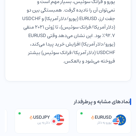
یورو و فرانک سوئیس، بسیار مهم است و
نمی‌توان آن را نادیده گرفت. همبستگی بین دو
جفت ارز، EURUSD (یورو/دلار آمریکا) و USDCHF
(دلار آمریکا/فرانک سوئیس)، تا ژوئن 2021 منفی
92.7٪ بود. این نشان می‌دهد وقتی EURUSD
(یورو/دلار آمریکا) افزایش خرید پیدا می‌کند،
USDCHF (دلار آمریکا/فرانک سوئیس) بیشتر
فروخته می‌شود و بالعکس.
نمادهای مشابه و پرطرفدار
USDJPY
EURUSD
یورو به دلار
دلار به ین