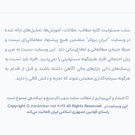
JPYIRT
ین ژاپن
CNYIRT
یوان چین
سلب مسئولیت: کلیه مطالب، مقالات، آموزش‌ها، تحلیل‌های ارائه شده
NZDIRT
دلار نیوزیلند تومان
در وبسایت “ایران بروکر” متضمن هیچ پیشنهاد معاملاتی‌ای نیست و
AEDIRT
درهم امارات
صرفا جنبه‌ی مطالعاتی و اطلاع‌رسانی دارد. این وبسایت نسبت به ضرر و
SARIRT
ریال عربستان تومان
زیان احتمالی افراد هیچگونه مسئولیتی را نمی‌پذیرد. افراد باید نسبت به
ریسک‌های ذاتی بازارهای مالی آگاهی داشته باشند و قبل از اقدام به
KWDIRT
دینار کویت
هرگونه سرمایه‌گذاری مطمئن شوند که تجربه و دانش کافی را دارند.
BHDIRT
دینار بحرین تومان
OMRIRT
ریال عمان تومان
© انتشار و کپی‌برداری از مطالب سایت بدون ذکر منبع و لینک‌دهی ممنوع است.
2026 All Rights Reserved. .این وبسایت در
iranbroker.net
Copyright ©
QARIRT
ریال قطر تومان
راستای قوانین جمهوری اسلامی ایران فعالیت می‌کند
IQDIRT
دینار عراق
TRYIRT
لیر ترکیه