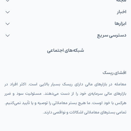
مجله
اخبار
AUDUSD
دلار استرالیا
ابزارها
NZDUSD
دلار نیوزلند
دسترسی سریع
TMTIRT
منات ترکمنستان
شبکه‌های اجتماعی
USDIRT
دلار آمریکا
EURIRT
یورو
افشای ریسک
GBPIRT
پوند انگلیس
معامله در بازارهای مالی دارای ریسک بسیار بالایی است. اکثر افراد در
CHFIRT
فرانک سوئیس
بازارهای مالی سرمایه‌ی خود را از دست می‌دهند. مسئولیت سود و ضرر
AUDIRT
دلار استرالیا تومان
هرکس با خود اوست. ما هیچ بستر معاملاتی را توصیه و یا تأیید نمی‌کنیم.
تمامی بسترهای معاملاتی اشکالات و نواقصی دارند.
CADIRT
دلار کانادا
JPYIRT
ین ژاپن