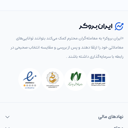
انتخاب نماد
«ایران بروکر» به معامله‌گران محترم کمک می‌کند بتوانند توانایی‌های
معاملاتی خود را ارتقا دهند و پس از بررسی و مقایسه انتخاب‌ صحیحی در
رابطه با سرمایه‌گذاری داشته باشند .
پرطرفدار
همه
جفت‌ارزهای اصلی
جفت‌ارزهای فرعی
جفت‌ارزها
EURUSD
یورو به دلار
USDCAD
دلار به دلار کانادا
USDCHF
دلار به فرانک
USDJPY
دلار به ین
نهاد‌های مالی
GBPUSD
پوند به دلار