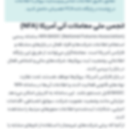
تطابق دقیق اطلاعات تماس و وبسایت بروکر با اطلاعات
درج‌شده در پایگاه داده FCA اطمینان حاصل کنید.
انجمن ملی معاملات آتی آمریکا (NFA)
NFA BASIC (National Futures Association) سامانه رسمی
استعلام اطلاعات شرکت‌ها و افراد فعال در بازارهای مشتقه و
فارکس آمریکا است. معامله‌گران می‌توانند از طریق این پایگاه
اطلاعاتی، وضعیت ثبت بروکرها، شرکت‌های مالی و اشخاص فعال
در بازار را بررسی کنند.
در بازار فارکس آمریکا، بروکرها موظف هستند تحت نظارت
نهادهای قانونی فعالیت کنند و اطلاعات آن‌ها در سامانه NFA
BASIC قابل جستجو باشد. این سامانه به کاربران امکان می‌دهد
جزئیاتی مانند وضعیت عضویت شرکت، سوابق انضباطی، اقدامات
اجرایی، شکایات ثبت‌شده و اطلاعات مجوزهای مرتبط را مشاهده
کنند.
از آنجا که برخی شرکت‌های غیرمجاز با استفاده از نام‌های مشابه یا