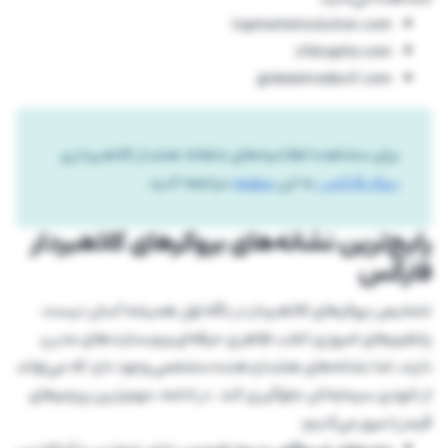
topmarketsolution.com
cfdcapita.com
globaletradecif.com
برای مشاهده اطلاعیه‌های ماهانه هشدار کلاهبرداری
بروکر فارکس
به این
صفحه
مراجعه کنید.
رایج‌ترین نشانه‌های بروکرهای کلاهبردار
فارکس
تشخیص بروکرهای کلاهبردار در نگاه اول همیشه آسان نیست.
پلتفرم‌های امروزی اغلب ظاهری حرفه‌ای و وبسایت‌های مدرن
دارند، اما نشانه‌های هشداردهنده مشخصی وجود دارد که می‌تواند
از نابودی سرمایه‌تان جلوگیری کند. در ادامه، مهم‌ترین پرچم‌های
قرمز را مرور می‌کنیم: