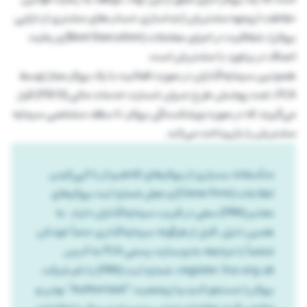
حفاظت از وجوه مشتریان (جداسازی حساب‌های مشتری از دارایی
بروکر)، شفافیت در اجرای معاملات (Best Execution) و رعایت
انصاف در برخورد با مشتریان است.
همچنین سرمایه‌گذاران در صورت فعالیت با یک بروکر مجاز توسط
FCA، تحت پوشش طرح جبران خسارت خدمات مالی (FSCS) قرار
می‌گیرند که در صورت ورشکستگی بروکر، تا سقف مشخصی سرمایه
مشتریان را بازپرداخت می‌کند.
متأسفانه بسیاری از بروکرهای کلاهبردار با کپی‌کردن
اطلاعات (Clone Firm) و جعل شماره ثبت بروکرهای
معتبر (FRN) سعی در فریب سرمایه‌گذاران دارند. به
همین دلیل، قبل از هرگونه سرمایه‌گذاری حتماً خودتان
شخصاً با مراجعه به وبسایت رسمی FCA به آدرس
register.fca.org.uk، شماره ثبت (FRN) یا نام شرکت
بروکر را جستجو کنید و از وضعیت “Authorised” بودن و