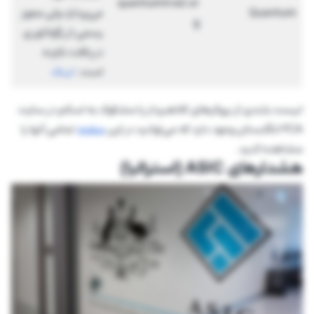
quantumtrad.or
Quantum
می‌پردازد ولی مجوز
g
رسمی از رگولاتوری
دریافت نکرده
است.
لینک
لیست بلندی از بروکرهای کلاهبردار یا مشکوک به اسکم در سایت
FCA انگلستان وجود دارد که می‌توانید در این
صفحه
تمامی آنها را
مشاهده کنید.
هشدارهای ASIC (استرالیا)