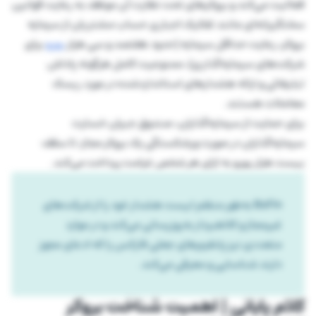
فعالیت می‌کند و بروکرهای تحت نظارت آن موظف به رعایت قوانین
سختگیرانه‌ای مانند تفکیک اجباری حساب مشتریان از سرمایه
بروکر، رعایت حداقل سرمایه (حدود هفتصد و سی هزار
یورو
برای
شرکت‌های سرمایه‌گذاری)، ممنوعیت کامل هرگونه پاداش
تبلیغاتی و ارائه هشدارهای استانداردشده در مورد ریسک
معاملات هستند.
برای حمایت از سرمایه‌گذاران، صندوق جبران خسارت
سرمایه‌گذاران در صورت ورشکستگی یک بروکر مجاز، تا سقف
بیست هزار یورو به ازای هر شخص غرامت پرداخت می‌کند.
BaFin به‌طور منظم لیست هشدار خود را از شرکت‌های
غیرمجاز و کلاهبردار به‌روزرسانی می‌کند و در موارد
متعددی نیز پلتفرم‌های جعلی فارکس را که ادعای مجوز
دارند شناسایی و معرفی می‌کند.
کلام پایانی | اهمیت شناخت بروکر