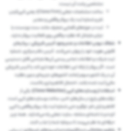
مشخصی پشت آن نیست.
ساخت مشخصات جعلی (Clone Firm)؛ یعنی کپی‌کردن
نام و شماره ثبت یک بروکر واقعی و معتبر.
ثبت در حوزه‌های قضایی ضعیف مانند سنت وینسنت یا
جزایر مارشال که نظارت واقعی روی فعالیت بروکر ندارند.
شفاف نبودن اطلاعات و عدم وجود آدرس فیزیکی:
بروکرهای
قانونی هویت خود را پنهان نمی‌کنند. آدرس دفتر مرکزی، شماره
ثبت شرکت و اطلاعات تماس رسمی آن‌ها به‌راحتی قابل دسترسی
است. اگر بروکر از ارائه این اطلاعات خودداری کند یا آدرس فیزیکی
آن در یک کشور مبهم (مانند کشورهای جزیره‌ای بدون نظارت
مالی) ثبت شده باشد، احتمال کلاهبرداری بالاست.
استفاده از وبسایت‌های کپی (Clone Websites):
یکی از
ترفندهای رایج در سال‌های اخیر، ساخت وبسایت‌های کپی است.
کلاهبرداران نام، لوگو و حتی شماره ثبت یک بروکر واقعی را کپی
کرده و با دامنه‌ای مشابه، سایت جعلی راه می‌اندازند. همه چیز
حرفه‌ای به نظر می‌رسد تا سرمایه شما را جذب کنند.
پلتفرم معاملاتی دستکاری‌شده و اسپردهای غیرعادی:
در برخی