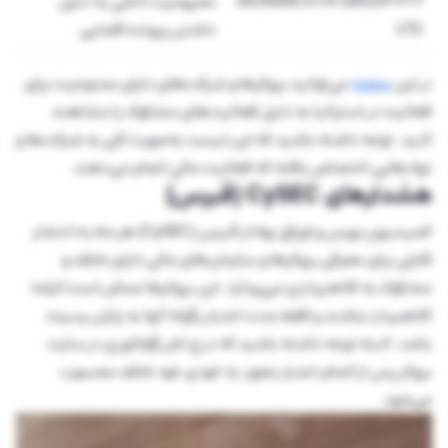
MONARCH FX GROUP PTY
محرومیت دائمی به دلیل
LTD
داشتن پرونده قضایی
در این
صفحه
می‌توانید بروکرها و شرکت‌های دارای ممنوعیت برای
فعالیت در استرالیا به دلیل فعالیت‌های مشکوک را مشاهده
کنید. توجه داشته باشید که این لیست به‌صورت کلی به شرکت‌ها و
نهادهایی اختصاص یافته که فعالیت مالی انجام می‌دهند.
هشدارهای CySEC (قبرس)
کمیسیون بورس و اوراق بهادار قبرس (CySEC) هر ماه به انتشار
فایلی برای معرفی بروکرها و سازمان‌های مالی دارای تخلف و
مشکوک به کلاهبرداری می‌پردازد. این بروکرها ممکن است الزاما
کلاهبردار نباشند و فقط مدت اعتبار رگوله آنها به پایان رسیده
باشد. البته توجه داشته باشید که درج نام رگولاتوری در سایت
بروکر پس از اتمام اعتبار مجوز، به خودی خود تخلف محسوب
می‌شود.