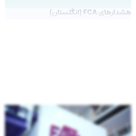
هشدارهای FCA (انگلستان)