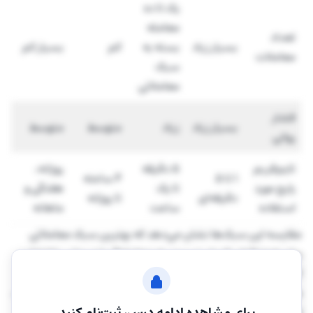
یک تا ده
معامله
تعداد
بسیار زیاد
بسته به
کم
بسیار کم
معاملات
سبک
معاملاتی
فشار
بسیار زیاد
زیاد
متوسط
متوسط
روانی
تایم‌فریم
5 دقیقه
روزانه،
1 تا 5
4 ساعته
رایج مورد
تا یک
هفتگی و
دقیقه‌ای
تا روزانه
استفاده
ساعت
ماهانه
مقایسه این سبک‌ها نشان می‌دهد که بهترین سبک معاملاتی
برای همه افراد یکسان نیست. هر معامله‌گر باید روشی را انتخاب
کند که با شخصیت، روحیات و شرایط زندگی او هماهنگ باشد. به
همین دلیل، ممکن است معامله‌گری در اسکالپینگ موفق نباشد،
اما در سوئینگ تریدینگ به نتایج بهتری برسد.