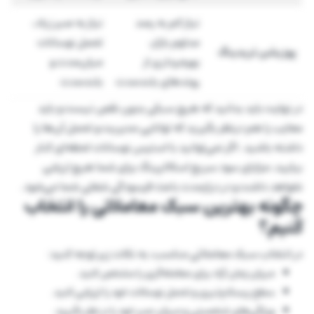
نیاز کم به رصد
نیاز به صبر زیاد،
مداوم بازار،
تحمل نوسانات
پوزیشن تریدینگ
بهره‌برداری از
میان‌مدت و
روندهای بلندمدت
بلندمدت
در نهایت باید بدانید که هیچ سبکی بدون نقص نیست و باید
معایب را هم درنظر بگیرید که توانایی مدیریت و تحمل آن‌ها را
داشته باشید. اگر نمی‌توانید با استرس نوسانات لحظه‌ای کنار
بیایید، مزایای سود سریع اسکالپینگ برای شما هیچ ارزشی
نخواهد داشت و در درازمدت باعث فرسودگی شغلی شما می‌شود.
چگونه بهترین سبک معاملاتی را انتخاب
کنیم؟
در انتخاب سبک معاملاتی مناسب، به نکات زیر توجه کنید:
میزان زمان آزاد برای معامله‌گری را مشخص کنید.
سطح ریسک‌پذیری و تحمل نوسانات خود را ارزیابی کنید.
ویژگی‌های شخصیتی و میزان صبر خود را در نظر بگیرید.