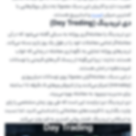
اهمیت دارد و کاربران این سبک معمولا به‌دنبال بروکرهایی با
کمترین میزان
اسپرد
و اسلیپیج هستند.
دی تریدینگ (Day Trading)
دی تریدینگ یا معامله‌گری روزانه به سبکی گفته می‌شود که در آن
معامله‌گر تمامی معاملات خود را در طول یک روز باز و بسته می‌کند.
تریدرهای روزانه تمایلی به نگهداری معامله در زمانی که خواب
هستند ندارند؛ زیرا این‌گونه از ریسک گپ‌های قیمتی یا نوسانات
غیرمنتظره در امان هستند.
در این سبک، معامله‌گران معمولا روی نوسانات میان‌روزی
(Intraday) تمرکز می‌کنند و از تایم‌فریم‌های 5 دقیقه تا 1 ساعته
برای مدیریت و ورود به معامله بهره می‌برند.
دی تریدینگ نیز نیازمند این است که طی روز، زمان مشخصی را پای
چارت بگذارید تا فرصت‌های معاملاتی را شناسایی کنید، اما نسبت
به اسکالپ تریدینگ، فشار روانی کمتری به فرد وارد می‌کند.