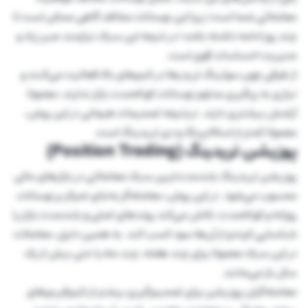
معاملاتی شما است؛ زیرا این نوسانات مخالف گاهی ممکن است تا
چند روز ادامه داشته باشد؛ در نتیجه این سبک نیازمند صبر زیاد و
مدیریت احساسات قوی است.
از طرفی چون سوئینگ تریدرها در تایم‌های بالا فعالیت می‌کنند و
نیازی به پیگیری مداوم نوسانات کوتاه‌مدت بازار ندارند، معمولا
آرامش بیشتری دارند. درنتیجه تصمیمات هیجانی در این روش،
معمولا کمتر از اسکالپینگ و دی تریدینگ است.
پوزیشن تریدینگ (Position Trading)
پوزیشن تریدینگ بلندمدت‌ترین سبک معاملاتی در بازارهای مالی
محسوب می‌شود. در این روش، معامله‌گر به‌جای تمرکز بر نوسانات
روزانه و کوتاه‌مدت، تلاش می‌کند روندهای اصلی و بلندمدت بازار را
شناسایی کرده و از آن‌ها سود کسب کند. به همین دلیل، معاملات
در این سبک معمولا برای چند هفته، چند ماه یا حتی بیش از یک
سال باز می‌مانند.
معامله‌گران پوزیشن برای تصمیم‌گیری بیشتر از تایم‌فریم‌های