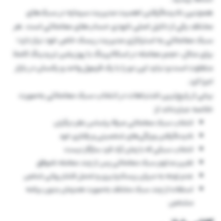
همچنین نادیده‌گرفتن اهمیت مدیریت سرمایه در سبک‌های
مختلف یکی از دلایل اصلی نابودی حساب‌های معاملاتی است. هر
سبک معاملاتی به استراتژی مدیریت ریسک خاص خود نیاز دارد؛
برای مثال، حجم معامله در اسکالپینگ با پوزیشن تریدینگ کاملا
متفاوت است و نباید این دو را با یک فرمول واحد و یکسان در بازار
اجرا کرد.
برخی از رایج‌ترین اشتباهات در انتخاب سبک معاملاتی به‌صورت
خلاصه عبارت‌اند از:
انتخاب سبک معاملاتی صرفا براساس نظر دیگران
نادیده‌گرفتن ویژگی‌های شخصیتی و رفتاری خود
انتخاب سبکی که با زمان آزاد فرد سازگار نیست
تغییر مداوم سبک معاملاتی پس از چند معامله ناموفق
عدم توجه به میزان ریسک‌پذیری و تحمل فشار روانی شخص
استفاده از چند سبک مختلف به‌صورت همزمان بدون برنامه
مشخص