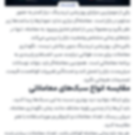
یکی از مهم‌ترین مزایای پوزیشن تریدینگ، نیاز کمتر به حضور
مداوم در بازار است. معامله‌گر نیازی ندارد نمودارها را ساعت‌ها زیر
نظر بگیرد و معمولا پس از انجام تحلیل و ورود به معامله، تنها در
بازه‌های زمانی مشخص وضعیت بازار را بررسی می‌کند.
بااین‌حال، پوزیشن تریدینگ بدون چالش نیست. نگهداری
معاملات برای مدت طولانی نیازمند صبر، انضباط و پایبندی به
برنامه معاملاتی است. همچنین معامله‌گر باید بتواند نوسانات
میان‌مدت بازار را تحمل کند و تحت‌تأثیر تغییرات کوتاه‌مدت قیمت،
تصمیمات هیجانی نگیرد.
مقایسه انواع سبک‌های معاملاتی
برای اینکه بتوانید دید بهتری نسبت به این سبک‌ها پیدا کنید،
باید آن‌ها را از چندین زاویه مختلف مانند زمان نگهداری معامله،
میزان ریسک، تعداد معاملات و تایم‌فریم مورداستفاده با هم
مقایسه کنید.
هر چه بازه زمانی معامله کوتاه‌تر باشد، تعداد معاملات بیشتر شده