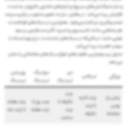
و نیاز به واکنش‌های سریع‌تر و ابزارهای تحلیلی دقیق‌تر، به شدت
افزایش پیدا می‌کند. در مقابل، نیاز به حضور مداوم در بازار و سرعت
تصمیم‌گیری نیز کمتر می‌شود. همچنین در سبک‌های کوتاه‌مدت،
هزینه‌هایی مانند کمیسیون و اسپرد تأثیر مستقیمی بر سود
نهایی دارند؛ درحالی‌که در سبک‌های بلندمدت، نرخ بهره شبانه یا
سواپ اهمیت پیدا می‌کند.
جدول زیر مهم‌ترین تفاوت‌های انواع سبک‌های معاملاتی را نشان
می‌دهد.
دی
سوئینگ
پوزیشن
ویژگی
اسکالپ
تریدینگ
تریدینگ
تریدینگ
چند
زمان باز
چند ثانیه
دقیقه تا
چند روز تا
چند هفته
بودن
تا چند
چند
چند هفته
تا چند ماه
معامله
دقیقه
ساعت