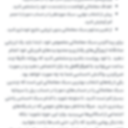
اهداف معاملاتی کوتاه‌مدت یا بلندمدت خود را مشخص کنید.
پیش از انتخاب نهایی، سبک موردنظر را در حساب دمو یا با حجم
کم آزمایش کنید.
از تغییر مداوم سبک معاملاتی بدون ارزیابی نتایج خودداری کنید.
برای پیداکردن سبک معاملاتی مخصوص خود، ابتدا باید یک ارزیابی
صادقانه از ویژگی‌های رفتاری و محدودیت‌های فیزیکی خود انجام
دهید. با خود روراست باشید و مشخص کنید که روزانه دقیقا چند
ساعت می‌توانید
با تمرکز
کامل
به بازار اختصاص دهید و در صورت
ضررکردن، واکنش احساسی شما به چه صورت خواهد بود.
یکی از راه‌های انتخاب بهترین سبک معاملاتی این است که چندین
سبک معاملاتی را در حساب‌های دمو یا در حساب ریل با سرمایه
بسیار کم تست کنید، تا متوجه شوید با کدام سبک احساس راحتی
بیشتری دارید. صرفا به‌خاطر سودهای نجومی که در شبکه‌های
اجتماعی از اسکالپرها می‌بینید، وارد این حوزه نشوید؛ بلکه
به‌دنبال روشی باشید که با آن، حتی شب‌ها راحت بخوابید.