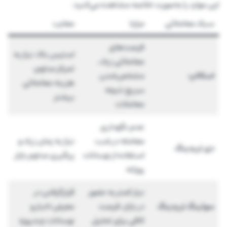
این موارد را به‌صورت خلاصه مشاهده می‌کنید:
سبک معاملاتی
مزایا
معایب
فرصت‌های
استرس بالا، نیاز به
معاملاتی زیاد،
تمرکز مداوم،
اسکالپ
مشخص‌شدن
هزینه معاملاتی
سریع نتیجه
بیشتر
معاملات
عدم نگهداری
معامله در شب،
نیاز به زمان زیاد و
دی تریدینگ
استفاده از نوسانات
پیگیری مداوم بازار
روزانه
نیاز کمتر به حضور
قرارگرفتن در
سوئینگ تریدینگ
در بازار، فرصت
معرض اخبار و
کافی برای تحلیل
نوسانات چندروزه