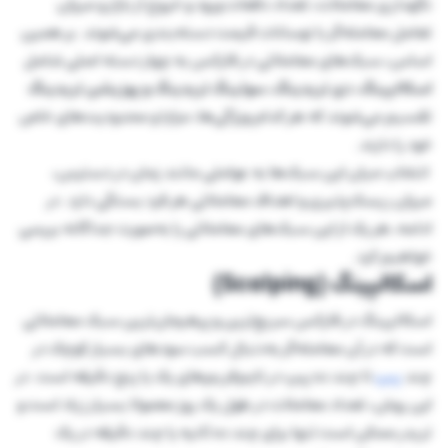
نگهداری معاملات، تعداد دفعات ورود و خروج از بازار و میزان
تعامل معامله‌گر با نوسانات قیمت دسته‌بندی می‌شوند. بر همین
اساس، سبک‌های معاملاتی در فارکس به چهار دسته اصلی شامل
اسکالپینگ، دی تریدینگ، سوئینگ تریدینگ و پوزیشن تریدینگ
تقسیم می‌شوند که هر کدام ویژگی‌ها، مزایا و محدودیت‌های خاص
خود را دارند.
انتخاب میان این سبک‌ها به عواملی مانند زمان در دسترس،
میزان ریسک‌پذیری و اهداف معاملاتی هر فرد بستگی دارد. در
ادامه، هر یک از این سبک‌های معاملاتی را به‌صورت جداگانه بررسی
خواهیم کرد.
اسکالپینگ (Scalping)
اسکالپینگ در فارکس سریع‌ترین و پرهیجان‌ترین سبک معاملاتی
است که در آن معامله‌گر به‌دنبال کسب سودهای بسیار کوچک در
چند
پیپ
تا چند ده پیپ در تایم‌فریم‌های یک یا پنج دقیقه است. در
این روش، تعداد معاملات در طول یک روز معمولا بسیار زیاد است و
تریدر ممکن است تنها برای چند ده ثانیه یا چند دقیقه در یک