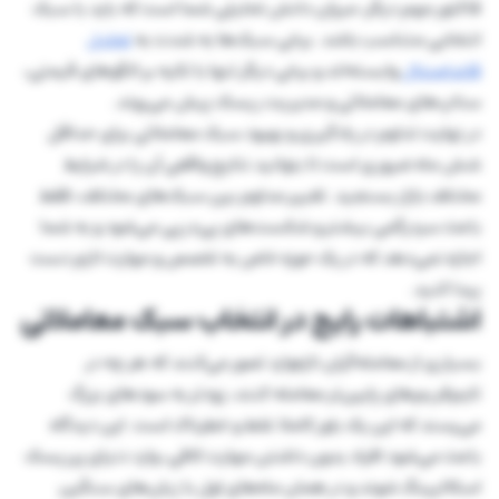
فاکتور مهم دیگر، میزان دانش تحلیلی شما است که باید با سبک
انتخابی متناسب باشد. برخی سبک‌ها به شدت به
تحلیل
فاندامنتال
وابسته‌اند و برخی دیگر تنها با تکیه بر الگوهای قیمتی،
ستاپ‌های معاملاتی و مدیریت ریسک پیش می‌روند.
در نهایت تداوم در یادگیری و بهبود سبک معاملاتی برای حداقل
شش ماه ضروری است تا بتوانید نتایج واقعی آن را در شرایط
مختلف بازار بسنجید. تغییر مداوم بین سبک‌های مختلف، فقط
باعث سردرگمی بیشتر و شکست‌های پی‌درپی می‌شود و به شما
اجازه نمی‌دهد که در یک حوزه خاص به تخصص و مهارت لازم دست
پیدا کنید.
اشتباهات رایج در انتخاب سبک معاملاتی
بسیاری از معامله‌گران تازه‌وارد تصور می‌کنند که هر چه در
تایم‌فریم‌های پایین‌تر معامله کنند، زودتر به سود‌های بزرگ
می‌رسند که این یک باور کاملا غلط و خطرناک است. این دیدگاه
باعث می‌شود افراد بدون داشتن مهارت کافی، وارد دنیای پرریسک
اسکالپینگ شوند و در همان ماه‌های اول با زیان‌های سنگین