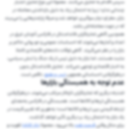
سپس اقدام به تحلیل می‌کنند. معمولا این نوع تحلیل اعتبار
چندانی ندارد؛ زیرا به احتمال زیاد به دلیل بازداشتن معامله در
بازار، مغز او دچار سوگیری خواهد شد و صرفا پارامترهایی را می‌بیند
که در جهت معامله‌اش باشد.
همچنین گاهی تحلیلگران فاندامنتال در فارکس آنچنان غرق در
اعداد و آمارها می‌شوند که احساسات عمومی و جو روانی حاکم بر
بازار را در نظر نمی‌گیرند. گاهی اوقات داده‌های اقتصادی کاملا
مثبت هستند، اما بازار به دلیل ترس از یک جنگ یا تنش سیاسی،
به اخبار اقتصادی توجهی نمی‌کند. تحلیل فاندامنتال بدون
درنظرگرفتن احساساتی همچون
ترس و طمع
، ناقص است.
عدم توجه به همبستگی بازارها
اشتباه دیگری که تحلیلگران تازه‌کار مرتکب می‌شوند، درنظرگرفتن
همبستگی ارزها و کالاها است. همبستگی در فارکس به‌معنای
ارتباط قیمتی بین ارزها و کالاها است؛ به‌طوری که تغییر قیمت در
یک بازار به احتمال زیاد بر دیگری تأثیر خواهد گذاشت.
برای مثال وقتی
قیمت نفت
بالا می‌رود، معمولا
دلار کانادا
تقویت و