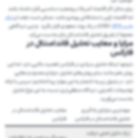
خواهید کرد.
برای مثال اگر اقتصاد آمریکا در وضعیت مناسبی قرار داشته باشد
اما اقتصاد ژاپن با مشکلاتی روبه‌رو باشد، ممکن است جفت ارز
دلار
به ین
(USD/
JPY
) در یک روند صعودی قرار بگیرد. چنین دیدگاهی
معمولا از طریق تحلیل فاندامنتال بازار به‌دست می‌آید.
مزایا و معایب تحلیل فاندامنتال در
فارکس
با وجود اینکه تحلیل بنیادی در فارکس اهمیت بالایی دارد، اما این
روش هم مانند سایر روش‌های تحلیل، مزایا و محدودیت‌هایی
دارد. در جدول زیر به اختصار به این موارد پرداخته‌ایم؛ سپس با ارائه
توضیحات تکمیلی، دیدگاه منطقی‌تری نسبت به این نوع تحلیل
به‌دست می‌آورید.
مهمترین مزایای یادگیری
معایب تحلیل فاندامنتال در
تحلیل فاندامنتال در فارکس
فارکس
درک دلایل اصلی حرکت
پیچیدگی و حجم زیاد اطلاعات