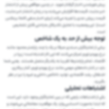
پیش‌خورشدن اخبار گرفتار شوید. در چنین مواقعی پیش از انتشار
خبر مثبت، قیمت‌ها افزایش می‌یابند و در زمان انتشار خبر مثبت،
قیمت ریزش جدی را تجربه می‌کند (برای اخبار منفی کاملا برعکس
است). این وضعیت با تحلیل تکنیکال به‌راحتی قابل تشخیص
است.
توجه بیش از حد به یک شاخص
برخی از تحلیلگران مبتدی صرفا بر یک یا چند پارامتر محدود مانند
نرخ بهره و تورم تمرکز می‌کنند که این کار اشتباه است؛ زیرا در
اقتصاد، تمام پارامتر‌ها تقریبا به یکدیگر متصل هستند. یعنی شما
باید در کنار داده‌های مهمی مانند نرخ بهره و تورم، آمار بیکاری،
اشتغال، رشد اقتصادی، تولید ناخالص داخلی و غیره را نیز در نظر
بگیرید.
اشتباهات تحلیلی
یکی از اشتباهات رایجی که در بین تحلیلگران وجود دارد، این است
که ابتدا به‌صورت احساسی وارد یک موقعیت معاملاتی می‌شوند و