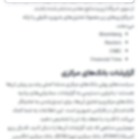
از سوی خبرگذاری و منابع معتبر منتشر شده باشند.
خبرگزاری‌های زیر معمولا تحلیل‌های به‌روز و دقیقی را ارائه
می‌دهند.
Bloomberg
Reuters
CNBC
Financial Time
گزارشات بانک‌های مرکزی
سیاست‌های پولی بانک‌های مرکزی منشا اصلی رشد و ریزش ارزها
هستند؛ بنابراین دسترسی به گزارشات، سخنرانی‌ها و بیانیه‌
بانک‌های مرکزی و تحلیل‌ آن‌ها، برای تبدیل‌شدن به تحلیلگر
فاندامنتال در فارکس ضروری است. این اطلاعات به شما کمک
می‌کند تا قدرت یا ضعف یک ارز را تشخیص دهید.
مهم‌ترین منابعی که باید گزارشات آن‌ها را دنبال کنید، فدرال رزرو
آمریکا (FOMC)، بانک مرکزی اروپا (ECB)، بانک مرکزی انگلیس