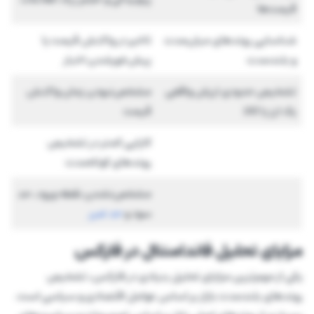
قیمت‌ها
شناسایی روند‌های میان‌مدت
تاخیر در واکنش قیمت یا
و بلند‌مدت
پیش‌خورشدن اخبار
تشخیص حدودی ارزش واقعی
مشخص‌نبودن زمان واکنش
یک ارز یا کالا
قیمت
کارایی کمتر در تشخیص
روندهای کوتاه‌مدت
مشخص‌نشدن نقطه ورود، حد
سود و
حد ضرر
مزایای تحلیل فاندامنتال در فارکس
یکی از مهم‌ترین مزایای تحلیل بنیادی در فارکس، تشخیص
روندهای بلندمدت بازار بر اساس عوامل اقتصادی و سیاسی است.