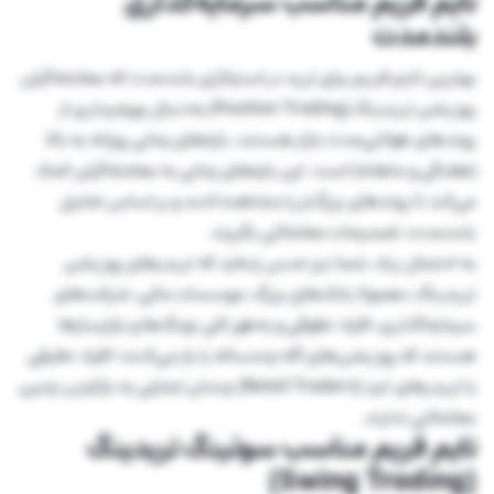
تایم فریم مناسب سرمایه‌گذاری
بلندمدت
بهترین تایم فریم برای ترید در استراتژی بلندمدت که معامله‌گران
پوزیشن تریدینگ (Position Trading) به‌دنبال بهره‌برداری از
روندهای طولانی‌مدت بازار هستند، بازه‌های زمانی روزانه به بالا
(هفتگی و ماهانه) است. این بازه‌های زمانی به معامله‌گران کمک
می‌کند تا روندهای بزرگ‌تر را مشاهده کنند و بر اساس تحلیل
بلندمدت، تصمیمات معاملاتی بگیرند.
به احتمال زیاد، شما نیز حدس زده‌اید که تریدرهای پوزیشن
تریدینگ، معمولا بانک‌های بزرگ، موسسات مالی، شرکت‌های
سرمایه‌گذاری، افراد حقوقی و به‌طور کلی نهنگ‌ها و بازارسازها
هستند که پوزیشن‌های گاه چندساله را باز می‌کنند؛ افراد حقیقی
یا تریدرهای خرد (Retail Traders) چندان تمایلی به بازکردن چنین
معاملاتی ندارند.
تایم فریم مناسب سوئینگ تریدینگ
(Swing Trading)