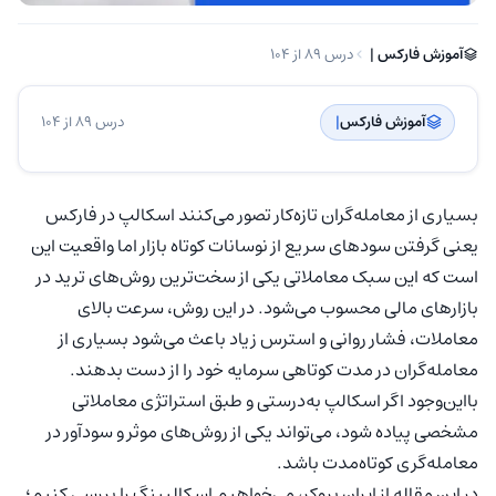
آموزش فارکس | ‌
درس 89 از 104
آموزش فارکس
| ‌
درس 89 از 104
بسیاری از معامله‌گران تازه‌کار تصور می‌کنند اسکالپ در فارکس
یعنی گرفتن سودهای سریع از نوسانات کوتاه بازار اما واقعیت این
است که این سبک معاملاتی یکی از سخت‌ترین روش‌های ترید در
بازارهای مالی محسوب می‌شود. در این روش، سرعت بالای
معاملات، فشار روانی و استرس زیاد باعث می‌شود بسیاری از
معامله‌گران در مدت کوتاهی سرمایه خود را از دست بدهند.
بااین‌وجود اگر اسکالپ به‌درستی و طبق استراتژی معاملاتی
مشخصی پیاده شود، می‌تواند یکی از روش‌های موثر و سودآور در
معامله‌گری کوتاه‌مدت باشد.
در این مقاله از ایران بروکر، می‌خواهیم اسکالپینگ را بررسی کنیم؛