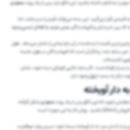
هم را به‌خاطر داشته باشید: این الگو باید پس از یک روند
صعودی
قیمتی قرار می‌گیرد. این بدنه می‌تواند قرمز یا سبز باشد، اما
د که بین خریداران و فروشندگان نوعی
تردید یا تعادل نسبی
وجود
 پایین‌ترین قیمت ثبت‌شده در آن بازه زمانی را نشان می‌دهد. طول
ت. این سایه بلند بیانگر آن است که فروشندگان در طول جلسه
یین
کشیده‌اند.
د یا بسیار کوتاه است. اگر سایه بالایی کوچکی دیده شود، نشان
هت بازار به سمت
نزول
وجود دارد.
ه دار آویخته
دا مطمئن شوید که این الگو پس از یک روند
صعودی
شکل گرفته
ن صورت است:
ن‌تر از کندل مرد به دار آویخته بسته شود، سپس وارد موقعیت