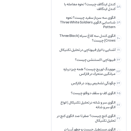
کندل اینگالف چیست؟ نحوه معامله با
58
کندل اینگالف
الگوی سه سرباز سفید چیست؟ نحوه
شناسایی الگوی Three White Soldiers
59
Pattern
الگوی کندل سه کلاغ سیاه (Three Black
60
Crows) چیست؟
آشنایی با ابزار فیبوناچی در تحلیل تکنیکال
61
فیبوناچی اکستنشن چیست؟
62
مووینگ اوریج چیست؟ همه چیز درباره
63
میانگین متحرک در فارکس
چگونگی تشخیص روند در فارکس
64
الگوی کف و سقف دوقلو چیست؟
65
الگوی سر و شانه در تحلیل تکنیکال | انواع
66
الگو سر و شانه
الگوی کنج چیست؟ صفر تا صد الگوی کنج در
67
تحلیل تکنیکال
الگوی مستطیل چیست و چطور آن را در