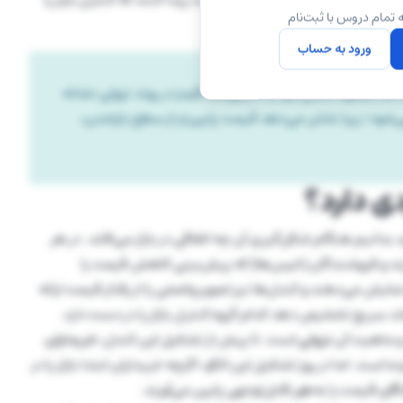
 تمام دروس با ثبت‌نام
ورود به حساب
ا معمولاً کندل مرد به دار آویخته قرمز در روند نزولی نشانه
ود؛ زیرا نشان می‌دهد قیمت پایین‌تر از سطح بازشدن،
دی دارد؟
ید بدانیم هنگام شکل‌گیری آن چه اتفاقی در بازار می‌افتد. در هر
دارند و فروشندگان (خرس‌ها) که پیش‌بینی کاهش قیمت را
مایش می‌دهند و کندل‌ها نیز تصویر واضحی را از رفتار قیمت ارائه
ند سریع تشخیص دهد کدام گروه کنترل بازار را در دست دارد.
و ماهیت آن
نزولی
است. تا پیش از تشکیل این کندل،
خریداران
 است. اما در روز تشکیل این الگو، اگرچه خریداران ابتدا بازار را در
گان
قیمت را به‌طور قابل‌توجهی پایین می‌آورند.