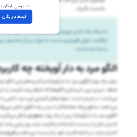
دسترسی رایگان به
به‌دست بگیرند.
ثبت‌نام رایگان
با اینکه رنگ کندل مهم‌ترین عامل در معامله‌گری نیست، ام
بازگشت نزولی قوی‌تری نسبت به نوع سبز آن محسوب می‌ش
بسته شده است.
الگو مرد به دار آویخته چه کاربر
برای درک بهتر الگوی مرد به دار آویخته و کاربردهای این الگو با
لحظه، نبردی بین خریداران (گاوها) که انتظار رشد قیمت را 
می‌کنند، در جریان است. نمودارهای قیمتی این نبرد دائمی را ن
می‌دهند؛ به‌طوری‌که معامله‌گر با دیدن یک الگوی خاص می‌توا
الگوی مرد به دار آویخته پس از یک روند
صعودی
شکل می‌گیرد 
کنترل بازار را در دست داشته‌اند و قیمت چند روز پیاپی رشد کرده
اختیار دارند، در ادامه قدرت خود را از دست می‌دهند و
فروشند