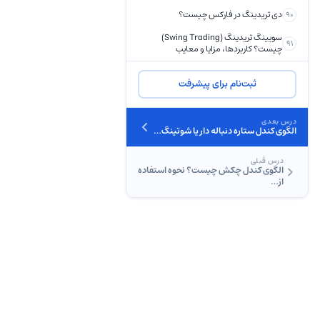
دی تریدینگ در فارکس چیست؟
90
سویینگ تریدینگ (Swing Trading)
91
چیست؟ کاربردها، مزایا و معایب
پوزیشن تریدینگ چیست؟
92
ثبت‌نام برای پیشرفت
نشانه‌های تغییر روند در فارکس؛ بهترین
93
روش تشخیص تغییر روند
درس بعدی
بریک اوت (Break Out) چیست و چگونه می
الگوی کندل ستاره دنباله دار یا شوتینگ…
94
توان از آن استفاده کرد؟
مولتی تایم فریم چیست؟ آموزش استفاده با
درس قبلی
95
الگوی کندل چکش چیست؟ نحوه استفاده
ذکر مثال
از…
بهترین تایم فریم برای ترید | در چه تایم
96
فریمی ترید کنیم؟
معامله حملی یا Carry Trade چیست؟
97
فاندامنتال در بازار فارکس
نیوز تریدینگ و تاثیر اخبار در بازار فارکس
98
تاثیر نرخ بهره بر فارکس؛ چرا نرخ بهره در بازار
99
فارکس اهمیت بالایی دارد؟
تأثیر سیاست های پولی بانک های مرکزی بر