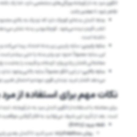
الگوی مرد به دار آویخته ویژگی‌های مشخصی دارد، اما یک نکته م
ظاهر شود تا
معتبر
باشد.
بدنه:
کندل بدنه‌ای کوچک دارد که نزدیک به بالای محدوده 
اغلب قرمز دیده می‌شود. کوچک‌بودن بدنه نشان می‌ده
داشته است.
سایه پایینی:
سایه پایینی زیر بدنه امتداد پیدا می‌کند و
این سایه معمولاً حدود دو برابر بدنه یا حتی بیشتر اس
معاملاتی فشار زیادی وارد کرده‌اند و قیمت را به‌شدت
پا
سایه بالایی:
در این الگو معمولاً سایه بالایی وجود ندار
می‌دهد فشار خرید چندان قوی نبوده و احتمال تغییر ج
نکات مهم برای استفاده از مرد ب
برای معامله با استفاده از الگوی کندل مرد به دار آویخته، ابت
است. بعد از تأیید این شرط، می‌توانید به فکر گرفتن موقعیت فروش (Short) باشید. روش کار به ای
نقطه ورود (Entry):
روش محافظه‌کارانه:
صبر کنید تا کندل بعدی پایی