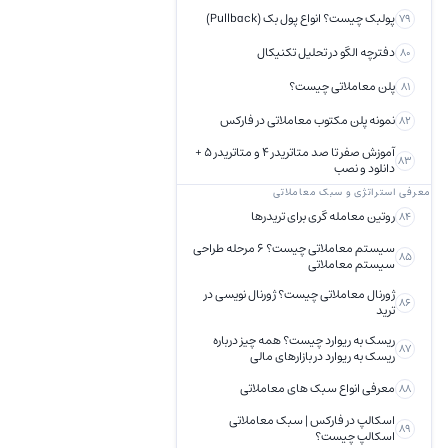
پولبک چیست؟ انواع پول بک (Pullback)
79
دفترچه الگو در تحلیل تکنیکال
80
پلن معاملاتی چیست؟
81
نمونه پلن مکتوب معاملاتی در فارکس
82
آموزش صفر تا صد متاتریدر 4 و متاتریدر 5 +
83
دانلود و نصب
معرفی استراتژی و سبک معاملاتی
روتین معامله گری برای تریدرها
84
سیستم معاملاتی چیست؟ 6 مرحله طراحی
85
سیستم معاملاتی
ژورنال معاملاتی چیست؟ ژورنال نویسی در
86
ترید
ریسک به ریوارد چیست؟ همه چیز درباره
87
ریسک به ریوارد در بازارهای مالی
معرفی انواع سبک های معاملاتی
88
اسکالپ در فارکس | سبک معاملاتی
89
اسکالپ چیست؟